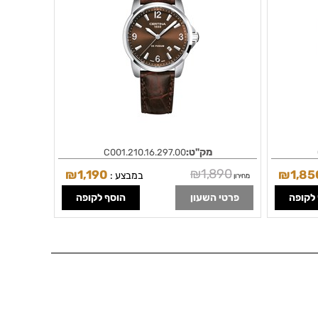
מק"ט:
C001.210.16.297.00
₪
1,890
₪
1,190
₪
1,85
במבצע :
מחירון
לקופה
פרטי השעון
הוסף לקופה