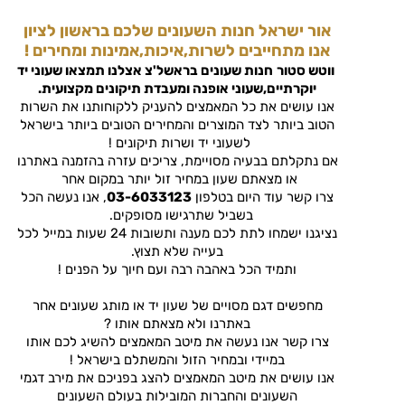
אור ישראל חנות השעונים שלכם בראשון לציון
אנו מתחייבים לשרות,איכות,אמינות ומחירים !
ווטש סטור
חנות שעונים בראשל'צ
אצלנו תמצאו שעוני יד
יוקרתיים,שעוני אופנה ומעבדת תיקונים מקצועית.
אנו עושים את כל המאמצים להעניק ללקוחותנו את השרות
הטוב ביותר לצד המוצרים והמחירים הטובים ביותר בישראל
לשעוני יד ושרות תיקונים !
אם נתקלתם בבעיה מסויימת, צריכים עזרה בהזמנה באתרנו
או מצאתם שעון במחיר זול יותר במקום אחר
צרו קשר עוד היום בטלפון
03-6033123
, אנו נעשה הכל
בשביל שתרגישו מסופקים.
נציגנו ישמחו לתת לכם מענה ותשובות 24 שעות במייל לכל
בעייה שלא תצוץ.
ותמיד הכל באהבה רבה ועם חיוך על הפנים !
מחפשים דגם מסויים של שעון יד או מותג שעונים אחר
באתרנו ולא מצאתם אותו ?
צרו קשר אנו נעשה את מיטב המאמצים להשיג לכם אותו
במיידי ובמחיר הזול והמשתלם בישראל !
אנו עושים את מיטב המאמצים להצג בפניכם את מירב דגמי
השעונים והחברות המובילות בעולם השעונים