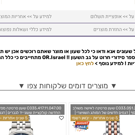
על >> אופציית תשלום
למידע על >> אחריות המוצר
על >> החזרת מוצרים
למידע כללי ושאלות נפוצות
שעונים אנא ודאו כי לכל שעון או מוצר שאתם רוכשים אכן יש ת
פר סידורי חרוט על גב השעון !!
OR.Israel
מתחייבים כי כלל המ
למידע נוסף >
לחץ כאן
▼ מוצרים דומים שלקוחות צפו ▼
C033.051.22.088.00 שעון סרטינה לאישה משולב
C035.417.11.047.00 שעון סרט
סף | דגמים חדשים של המותג השוויצרי |
החדשה קולקציית שעוני יד לגברים | דגם
לוח מיוחד ומרשים | 5 שנים אחריות | Certina DS-8
בלוח כחול מיוחד | 5 שנים אחריו
5 שנים אחריות - יבואן רשמי
5 שנים אחריות - יבואן רשמי
Quartz Black Dial Ladies Wa
בישראל |  Caimano Chronograph
C035.417.11.047.00 from