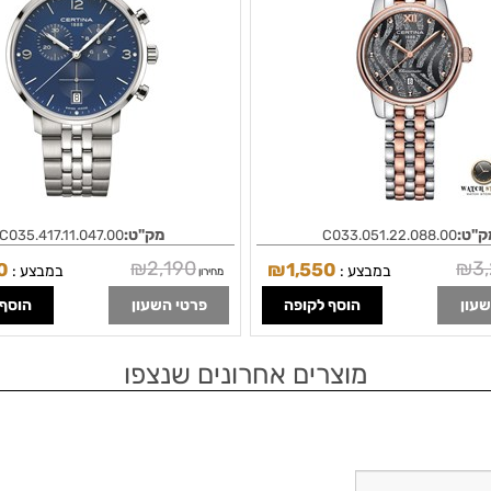
ק"ט:
מק"ט:
C035.417.11.047.00
C033.051.22.088.00
₪
2,190
₪
3
0
₪
1,550
במבצע :
במבצע :
מחירון
שעון
הוסף לקופה
פרטי השעון
הוסף 
מוצרים אחרונים שנצפו