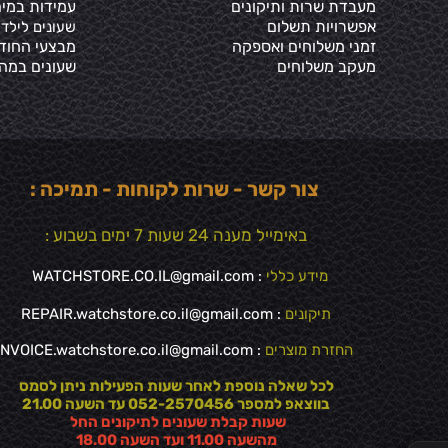
מעבדת שרות ותיקונים
עמידות במים
אפשרויות תשלום
שעונים לילדי
זמני משלוחים ואספקה
מבצעי החוד
מעקב משלוחים
שעונים במה
צור קשר - שרות לקוחות - תמיכה :
באימייל מענה 24 שעות 7 ימים בשבוע :
מידע כללי
:
WATCHSTORE.CO.IL@gmail.com
תיקונים
: REPAIR.watchstore.co.il@gmail.com
החזרת מוצרים
:
INVOICE.watchstore.co.il@gmail.com
לכל שאלה נוספת לאחר שעות הפעילות ניתן לסמס
בווצאפ למספר 052-2570456 עד השעה 21.00
שעות קבלת שעונים לתיקונים החל
✕
מהשעה 11.00 ועד השעה 18.00