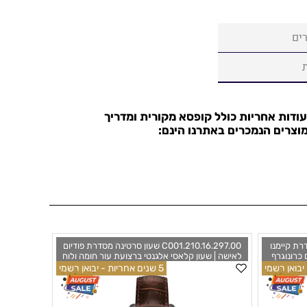
ים
עודות אחריות כולל קופסא מקורית ומדריך
וצרים הנמכרים באתרנו הינם:
ינה מסדרת קיימנו
C001.210.16.297.00 שעון סרטינה מסדרת פודיום
 כרונוגרף
לאישה | שעון קלאסי אלגנטי ברצועת עור חומה ולוח
ת יבואן רישמי
חום | 5 שנים אחריות יבואן רישמי בישראל | מלאי
5 שנים אחריות - יבואן רשמי
Certina DS
מוגבל |Certina DS Podium C001.210.16.297.00
Watch