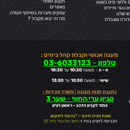
תקנון האתר
 ולחצי מים בשע
ון
מאמרים
ם נוער וחיילים
עסקים וחברות בשיתוף פעולה
ש שלנו
מה זה יבוא מקביל ?
דורה מוגבלת
מענה אנושי וקבלת קהל בימים :
טלפון
-
03-6033123
א - ה
: משעה
10:30
עד
18:30
שישי
: משעה
10:30
עד
13:30
כתובת חנות תצוגה
|
משרד מכירות :
קניון ערי החוף
-
שער 3
צמוד לקניון הזהב - ראשון לציון
שעת חניה
חינם
>
*בכפוף לתקנון
הכניסה לחניון בוויז >
רחוב אליעזר מזל 12