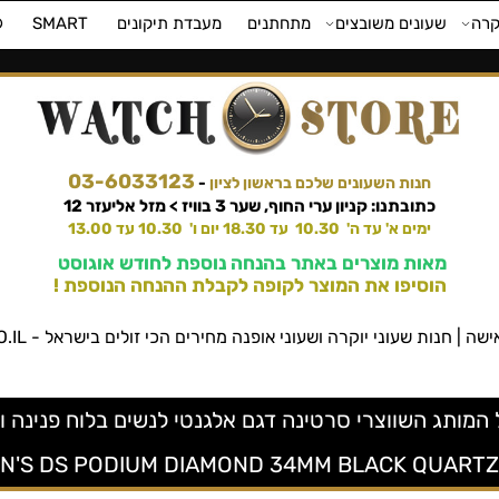
קרה
שעונים משובצים
מתחתנים
מעבדת תיקונים
SMART
⌚
03-6033123
חנות השעונים שלכם בראשון לציון
-
כתובתנו: קניון ערי החוף, שער 3 בוויז > מזל אליעזר 12
ימים א' עד ה' 10.30 עד 18.30 יום ו' 10.30 עד 13.00
מאות מוצרים באתר בהנחה נוספת לחודש אוגוסט
הוסיפו את המוצר לקופה לקבלת ההנחה הנוספת !
שעוני יוקרה ושעוני אופנה מחירים הכי זולים בישראל - WATCHSTORE.CO.IL ווטש סטור