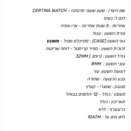
שם היצרן : שעון שעוני סרטינה - CERTINA WATCH
דגם ל: נשים
אחריות :
5 שנות אחריות - ארו אסיה
צורת השעון : עגול
גוף השעון (CASEׂ) : סטיינלס סטיל -
משובץ
זכוכית השעון : ספיר קריסטל - דוחה שריטות
גודל השעון : (רוחב ) 32MM
עובי השעון : 8MM
רצועת השעון: עור
צבע הרצועה : שחורה
מנגנון : שווצרי - קוורץ
משובץ : כולל - 12 יהלומים בבאזל
תאריכון : כולל
כרונוגרף : ללא
לחץ מים עד : 10ATM