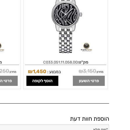
מק"ט:
מ
C033.051.11.058.00
,250
₪
3,150
₪
1,450
במבצע :
מחירון
מחירון
פרטי השעון
הוסף לקופה
פרטי ה
הוספת חוות דעת