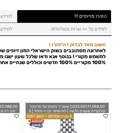
הזהרו מזיופים !!!
למידע 
למידע על >> שרות משלוחים
למידע 
חשוב מאד לבדוק ! היזהרו !
לאחרונה מסתובבים בשוק הישראלי המון זיופים של 
למשמש מקורי ! בנוסף אנא ודאו שלכל שעון ישנו מס
100% מקוריים 100% חדשים וכוללים שנתיים אחריות !
C033.051.11.058.00 שעון יד לנשים של סרטינה
קולקציית שעונים חדשה | לוח שחור זברה מיוחד | 5
זהב רוז וכ
שנים אחריות | Certina DS-8 Quartz Black Dial
5 שנים אחריות - יבואן רשמי
tch
Ladies Watch