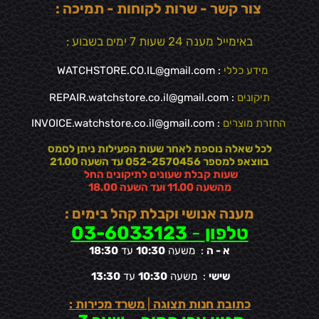
צור קשר - שרות לקוחות - תמיכה :
באימייל מענה 24 שעות 7 ימים בשבוע :
מידע כללי
:
WATCHSTORE.CO.IL@gmail.com
תיקונים
: REPAIR.watchstore.co.il@gmail.com
החזרת מוצרים
:
INVOICE.watchstore.co.il@gmail.com
לכל שאלה נוספת לאחר שעות הפעילות ניתן לסמס
בווצאפ למספר 052-2570456 עד השעה 21.00
שעות קבלת שעונים לתיקונים החל
מהשעה 11.00 ועד השעה 18.00
מענה אנושי וקבלת קהל בימים :
טלפון
-
03-6033123
א - ה
: משעה
10:30
עד
18:30
שישי
: משעה
10:30
עד
13:30
כתובת חנות תצוגה
|
משרד מכירות :