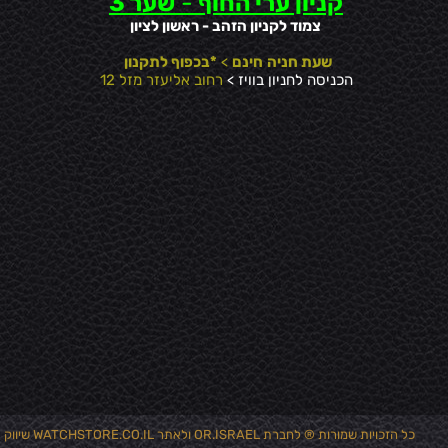
קניון ערי החוף
-
שער 3
צמוד לקניון הזהב - ראשון לציון
שעת חניה
חינם
>
*בכפוף לתקנון
הכניסה לחניון בוויז >
רחוב אליעזר מזל 12
כל הזכויות שמורות ® לחברת OR.ISRAEL ולאתר WATCHSTORE.CO.IL שיווק