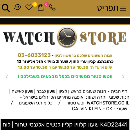
0
0
03-6033123
חנות השעונים שלכם בראשון לציון
-
כתובתנו: קניון ערי החוף, שער 3 בוויז > מזל אליעזר 12
ימים א' עד ה' 10.30 עד 18.30 יום ו' 10.30 עד 13.00
ווטש סטור ממשיכים בכפל מבצעים בשבילכם !
דף הבית - חנות שעונים בראשון לציון | שעון לגבר | שעון לאישה |
חנות שעוני יוקרה ושעוני אופנה מחירים הכי זולים בישראל -
/
/
WATCHSTORE.CO.IL ווטש סטור
כל מותגי השעונים
שעוני - CALVIN KLEIN - CK
K4D22441 שעון קלווין קליין לנשים אלגנטי שחור | לוח