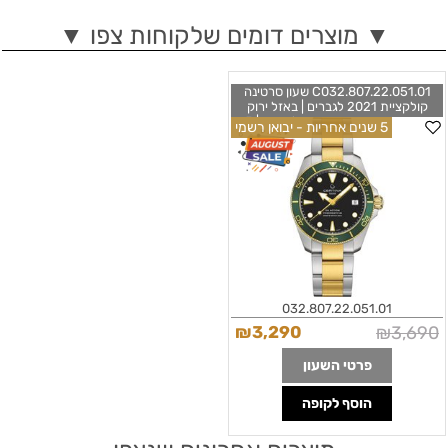
▼ מוצרים דומים שלקוחות צפו ▼
C032.807.22.051.01 שעון סרטינה
קולקציית 2021 לגברים | באזל ירוק
מיוחד טוטון דייבר אוטמטי לגברים | 5
5 שנים אחריות - יבואן רשמי
שנים אחריות | לוח שחור פאוורמטיק 80
שעוני סרטינה חדשים | CERTINA-DS-
Action-Diver- NEW
C0328072205101
032.807.22.051.01
₪
3,290
₪
3,690
פרטי השעון
הוסף לקופה