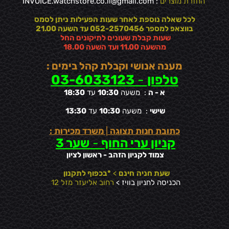
החזרת מוצרים
:
INVOICE.watchstore.co.il@gmail.com
לכל שאלה נוספת לאחר שעות הפעילות ניתן לסמס
בווצאפ למספר 052-2570456 עד השעה 21.00
שעות קבלת שעונים לתיקונים החל
מהשעה 11.00 ועד השעה 18.00
מענה אנושי וקבלת קהל בימים :
טלפון
-
03-6033123
א - ה
: משעה
10:30
עד
18:30
שישי
: משעה
10:30
עד
13:30
כתובת חנות תצוגה
|
משרד מכירות :
קניון ערי החוף
-
שער 3
צמוד לקניון הזהב - ראשון לציון
שעת חניה
חינם
>
*בכפוף לתקנון
הכניסה לחניון בוויז >
רחוב אליעזר מזל 12