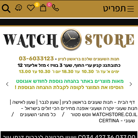
0
0
03-6033123
חנות השעונים שלכם בראשון לציון
-
כתובתנו: קניון ערי החוף, שער 3 בוויז > מזל אליעזר 12
ימים א' עד ה' 10.30 עד 18.30 יום ו' 10.30 עד 13.00
מאות מוצרים באתר בהנחה נוספת לחודש אוגוסט
הוסיפו את המוצר לקופה לקבלת ההנחה הנוספת !
דף הבית - חנות שעונים בראשון לציון | שעון לגבר | שעון לאישה |
חנות שעוני יוקרה ושעוני אופנה מחירים הכי זולים בישראל -
/
/
WATCHSTORE.CO.IL ווטש סטור
כל מותגי השעונים
שעוני - CERTINA
C034.427.36.037.00 שעון סרטינה לגברים דגמי עור