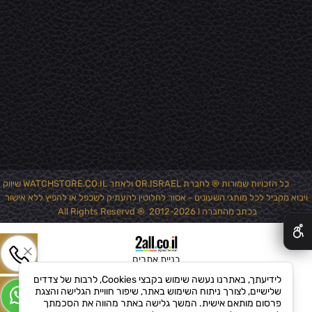
כל הזכויות שמורות ® לחברת OR.ISRAEL ולאתר WATCHSTORE.CO.IL שיווק
ויבוא מקביל לכל מותגי השעונים - אסור לחלוטין להעתיק לשכפל או להפיץ ללא אישור
✕
בכתב מהחברה ! 2012-2026 ® All Rights Reservd
בניית אתרים
לידיעתך, באתרנו נעשה שימוש בקבצי Cookies, לרבות של צדדים
שלישיים, לצורך ניתוח השימוש באתר, שיפור חוויית הגלישה והצגת
פרסום מותאם אישית. המשך גלישה באתר מהווה את הסכמתך