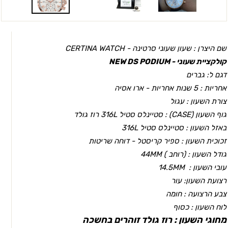
שם היצרן : שעון שעוני סרטינה - CERTINA WATCH
קולקציית שעוני - NEW DS PODIUM
דגם ל: גברים
אחריות :
5 שנות אחריות - ארו אסיה
צורת השעון : עגול
גוף השעון (CASEׂ) : סטיינלס סטיל 316L רוז גולד
באזל השעון : סטיינלס סטיל 316L
זכוכית השעון : ספיר קריסטל - דוחה שריטות
גודל השעון : (רוחב ) 44MM
עובי השעון : 14.5MM
רצועת השעון: עור
צבע הרצועה : חומה
לוח השעון : כסוף
מחוגי השעון : רוז גולד זוהרים בחשכה