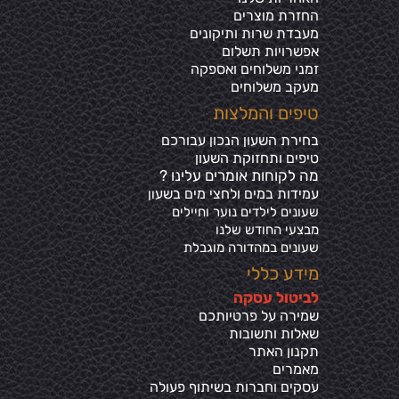
החזרת מוצרים
מעבדת שרות ותיקונים
אפשרויות תשלום
זמני משלוחים ואספקה
מעקב משלוחים
טיפים והמלצות
בחירת השעון הנכון עבורכם
טיפים ותחזוקת השעון
מה לקוחות אומרים עלינו ?
עמידות במים ולחצי מים בשע
ון
שעונים לילדים נוער וחיילים
מבצעי החודש שלנו
שעונים במהדורה מוגבלת
מידע כללי
ל
ביטול עסקה
שמירה על פרטיותכ
ם
שאלות ותשובות
תקנון האתר
מאמרים
עסקים וחברות בשיתוף פעולה