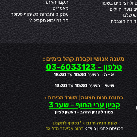
תקנון האתר
 ולחצי מים בשע
ון
מאמרים
ם נוער וחיילים
עסקים וחברות בשיתוף פעולה
ש שלנו
מה זה יבוא מקביל ?
דורה מוגבלת
מענה אנושי וקבלת קהל בימים :
טלפון
-
03-6033123
א - ה
: משעה
10:30
עד
18:30
שישי
: משעה
10:30
עד
13:30
כתובת חנות תצוגה
|
משרד מכירות :
קניון ערי החוף
-
שער 3
צמוד לקניון הזהב - ראשון לציון
שעת חניה
חינם
>
*בכפוף לתקנון
הכניסה לחניון בוויז >
רחוב אליעזר מזל 12