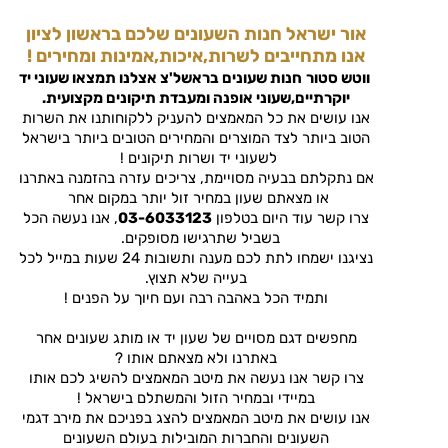
אור ישראל חנות השעונים שלכם בראשון לציון
אנו מתחייבים לשרות,איכות,אמינות ומחירים !
ווטש סטור
חנות שעונים בראשל'צ
אצלנו תמצאו שעוני יד
יוקרתיים,שעוני אופנה ומעבדת תיקונים מקצועית.
אנו עושים את כל המאמצים להעניק ללקוחותנו את השרות
הטוב ביותר לצד המוצרים והמחירים הטובים ביותר בישראל
לשעוני יד ושרות תיקונים !
אם נתקלתם בבעיה מסויימת, צריכים עזרה בהזמנה באתרנו
או מצאתם שעון במחיר זול יותר במקום אחר
צרו קשר עוד היום בטלפון
03-6033123
, אנו נעשה הכל
בשביל שתרגישו מסופקים.
נציגנו ישמחו לתת לכם מענה ותשובות 24 שעות במייל לכל
בעייה שלא תצוץ.
ותמיד הכל באהבה רבה ועם חיוך על הפנים !
מחפשים דגם מסויים של שעון יד או מותג שעונים אחר
באתרנו ולא מצאתם אותו ?
צרו קשר אנו נעשה את מיטב המאמצים להשיג לכם אותו
במיידי ובמחיר הזול והמשתלם בישראל !
אנו עושים את מיטב המאמצים להצג בפניכם את מירב דגמי
השעונים והחברות המובילות בעולם השעונים