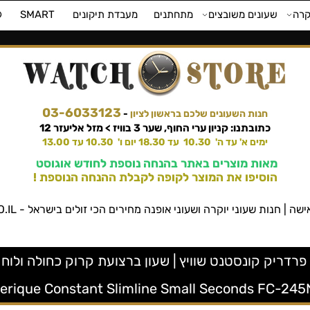
קרה
שעונים משובצים
מתחתנים
מעבדת תיקונים
SMART
⌚
03-6033123
חנות השעונים שלכם בראשון לציון
-
כתובתנו: קניון ערי החוף, שער 3 בוויז > מזל אליעזר 12
ימים א' עד ה' 10.30 עד 18.30 יום ו' 10.30 עד 13.00
מאות מוצרים באתר בהנחה נוספת לחודש אוגוסט
הוסיפו את המוצר לקופה לקבלת ההנחה הנוספת !
שעוני יוקרה ושעוני אופנה מחירים הכי זולים בישראל - WATCHSTORE.CO.IL ווטש סטור
erique Constant Slimline Small Seconds FC-24