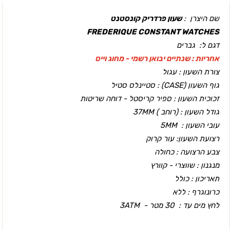
שם היצרן :
שעון פרדריק קונסטנט
FREDERIQUE CONSTANT WATCHES
דגם ל: גברים
אחריות : שנתיים יבואן רשמי - מחוג וייס
צורת השעון : עגול
גוף השעון (CASEׂ) : סטיינלס סטיל
זכוכית השעון : ספיר קריסטל - דוחה שריטות
גודל השעון : (רוחב ) 37MM
עובי השעון : 5MM
רצועת השעון: עור קרוק
צבע הרצועה : כחולה
מנגנון : שווצרי - קוורץ
תאריכון : כולל
כרונוגרף : ללא
לחץ מים עד : 30 מטר - 3ATM