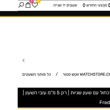
0
0
️ מבצעי החודש ⌚️
שעונים יד שנייה
/
כל מותגי השעונים
FC-245N4S6 שעון יוקרתי אופנתי מיוחד של פרדריק קונסטנט שוויץ | שעון ברצועת קרוק כחולה ולוח כחול עם שעון שניות | רק 5 מ''מ עובי השעון |
Fred