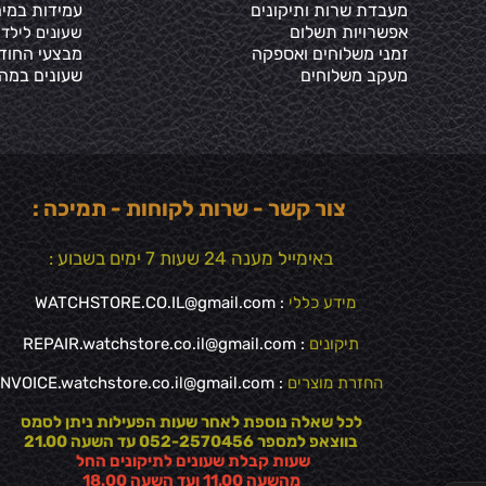
מעבדת שרות ותיקונים
עמידות במים
אפשרויות תשלום
שעונים לילדי
זמני משלוחים ואספקה
מבצעי החוד
מעקב משלוחים
שעונים במה
צור קשר - שרות לקוחות - תמיכה :
באימייל מענה 24 שעות 7 ימים בשבוע :
מידע כללי
:
WATCHSTORE.CO.IL@gmail.com
תיקונים
: REPAIR.watchstore.co.il@gmail.com
החזרת מוצרים
:
INVOICE.watchstore.co.il@gmail.com
לכל שאלה נוספת לאחר שעות הפעילות ניתן לסמס
בווצאפ למספר 052-2570456 עד השעה 21.00
שעות קבלת שעונים לתיקונים החל
✕
מהשעה 11.00 ועד השעה 18.00