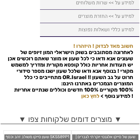
למידע על >> שרות משלוחים
למידע על >> החזרת מוצרים
למידע כללי ושאלות נפוצות
חשוב מאד לבדוק ! היזהרו !
לאחרונה מסתובבים בשוק הישראלי המון זיופים של
שעונים אנא ודאו כי לכל שעון או מוצר שאתם רוכשים אכן
יש תעודות אחריות כולל קופסא מקורית ומדריך למשמש
מקורי ! בנוסף אנא ודאו שלכל שעון ישנו מספר סידורי
חרוט על גב השעון !!
OR.Israel
מתחייבים כי כלל
המוצרים הנמכרים באתרנו הינם:
100% מקוריים 100% חדשים וכוללים שנתיים אחריות
!
למידע נוסף >
לחץ כאן
▼ מוצרים דומים שלקוחות צפו ▼
שעון של סייקו אלגנטי יוקרתי לגברים |
SKS589P1 שעון סייקו משולב זהב וכסף