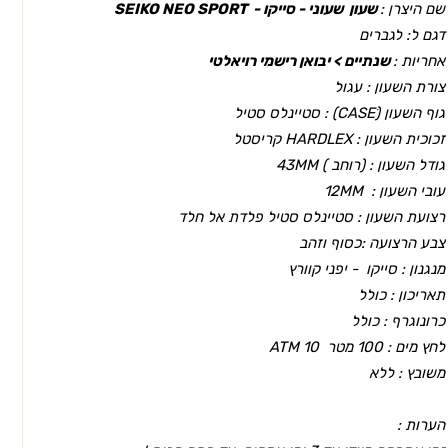
שם היצרן :
שעון שעוני - סייקו -
SEIKO NEO SPORT
דגם ל: לגברים
אחריות :
שנתיים > יבואן רישמי רויאלטי
צורת השעון : עגול
גוף השעון (CASEׂ) :
סטיינלס סטיל
זכוכית השעון : HARDLEX קריסטל
גודל השעון : (רוחב ) 43MM
עובי השעון : 12MM
רצועת השעון : סטיינלס סטיל פלדת אל חלד
צבע הרצועה :כסוף וזהב
מנגנון : סייקו - יפני קוורץ
תאריכון : כולל
כרונוגרף : כולל
לחץ מים : 100 מטר ATM 10
משובץ : ללא
הערות :