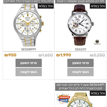
לוח לבן סקלטון מנגנון אוטומטי | רצועת
בלוח בהיר | דגם כרונוגרף כולל תאריכון |
עור חומה למראה אלגנטי | מלאי מוגבל |
שנתיים אחריות יבואן רישמי | Seiko
אזל במלאי
אזל במלאי
SKS591P1 Two Tone Chronograph
Seiko Silver Dial Brown Leather
Bracelet Watch
Automatic Mens Watch SSA231
SKS589P1
SSA231
₪
950
₪
1,650
₪
1,990
₪
3,250
פרטי השעון
פרטי השעון
הוסף לקופה
הוסף לקופה
SKS544P1 שעון יד סייקו זהב לגבריםם
דגם כרונוגרף | לוח לבן כולל שנתיים
אחריות יבואן רישמי בישראל | חנות שעוני
אזל במלאי
אופנה לגברים | Seiko Sks544p1 Gold
Stainless Steel Men's Watch