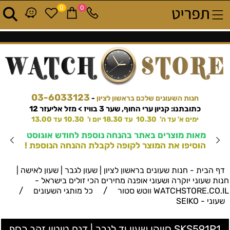
0
0
03-6033123
חנות השעונים שלכם בראשון לציון
-
כתובתנו: קניון ערי החוף, שער 3 בוויז > מזל אליעזר 12
ימים א' עד ה' 10.30 עד 18.30 יום ו' 10.30 עד 13.00
מאות מוצרים באתר בהנחה נוספת לחודש אוגוסט
הוסיפו את המוצר לקופה לקבלת ההנחה הנוספת !
דף הבית - חנות שעונים בראשון לציון | שעון לגבר | שעון לאישה |
חנות שעוני יוקרה ושעוני אופנה מחירים הכי זולים בישראל -
/
/
WATCHSTORE.CO.IL ווטש סטור
כל מותגי השעונים
שעוני - SEIKO
SKS591P1 סייקו שעון יד לגבר | דגם טוטון זהב כסף