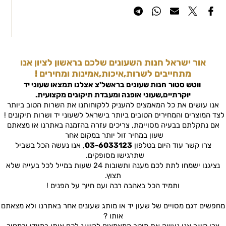
אור ישראל חנות השעונים שלכם בראשון לציון אנו
מתחייבים לשרות,איכות,אמינות ומחירים !
ווטש סטור
חנות שעונים בראשל'צ
אצלנו תמצאו שעוני יד
יוקרתיים,שעוני אופנה ומעבדת תיקונים מקצועית.
אנו עושים את כל המאמצים להעניק ללקוחותנו את השרות הטוב ביותר
לצד המוצרים והמחירים הטובים ביותר בישראל לשעוני יד ושרות תיקונים !
אם נתקלתם בבעיה מסויימת, צריכים עזרה בהזמנה באתרנו או מצאתם
שעון במחיר זול יותר במקום אחר
צרו קשר עוד היום בטלפון
03-6033123
, אנו נעשה הכל בשביל
שתרגישו מסופקים.
נציגנו ישמחו לתת לכם מענה ותשובות 24 שעות במייל לכל בעייה שלא
תצוץ.
ותמיד הכל באהבה רבה ועם חיוך על הפנים !
מחפשים דגם מסויים של שעון יד או מותג שעונים אחר באתרנו ולא מצאתם
אותו ?
צרו קשר אנו נעשה את מיטב המאמצים להשיג לכם אותו במיידי ובמחיר