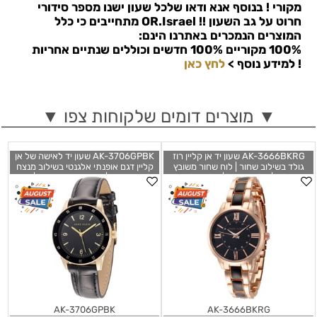
מקורי ! בנוסף אנא ודאו שלכל שעון ישנו מספר סידורי
חרוט על גב השעון !!
OR.Israel
מתחייבים כי כלל
המוצרים הנמכרים באתרנו הינם:
100% מקוריים 100% חדשים וכוללים שנתיים אחריות
!
למידע נוסף >
לחץ כאן
▼ מוצרים דומים שלקוחות צפו ▼
AK-3666BKRG שעון יד אן קליין רוז
AK-3706GPBK שעון יד לאישה של אן
גולד בשילוב שחור | לוח שחור משובץ
קליין דגם אופנתי אלגנטי בשילוב מנצח
קריסטלים | מלאי מוגבל | שנתיים אחריות
של שחר וזהב | רצועת עור שחורה | שעוני
| Anne Klein Women's Glitter
אופנה בראשון לציון | Anne Klein
Women's Croco-Grain Strap Watch
Accented Bracelet Watch AK-
AK-3706GPBK
3666BKRG
AK-3706GPBK
AK-3666BKRG