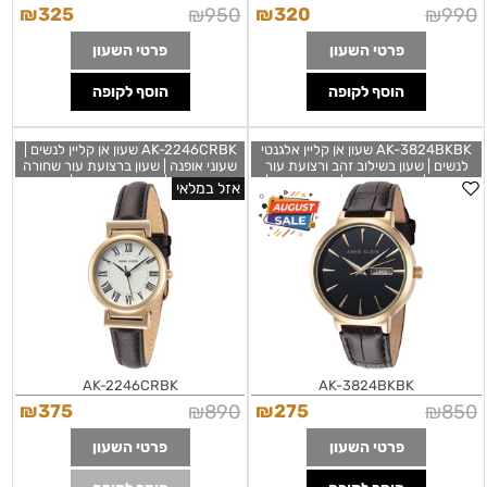
₪
325
₪
950
₪
320
₪
990
פרטי השעון
פרטי השעון
הוסף לקופה
הוסף לקופה
AK-3824BKBK שעון אן קליין אלגנטי
AK-2246CRBK שעון אן קליין לנשים |
לנשים | שעון בשילוב זהב ורצועת עור
שעוני אופנה | שעון ברצועת עור שחורה
שחורה | תאריכון כפול | מלאי מוגבל |
ובאזל זהב | שנתיים אחריות | Anne
אזל במלאי
שנתיים אחריות | Anne Klein Quartz
Klein Women's Watch AK-
2246CRBK
Glossy Black Dial Ladies Watch AK-
3824BKBK
AK-2246CRBK
AK-3824BKBK
₪
375
₪
890
₪
275
₪
850
פרטי השעון
פרטי השעון