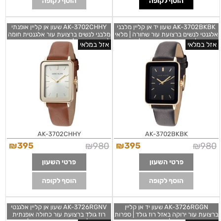
הוסף לקופה
הוסף לקופה
AK-3702BKBK שעון יד אן קליין מלבני
AK-3702CHHY שעון אן קליין אופנתי
אלגנטי לנשים ברצועת עור שחורה | מלאי
מלבני לנשים ברצועת עור אלגנטית חומה
מוגבל | שעוני אופנה מיוחדים | ANNE
| מסגרת זהב | חנות שעוני נשים בראשון
אזל במלאי
אזל במלאי
KLEIN WOMEN'S Black Leather
לציון |Anne Klein Women's Brown
Leather Strap Watch AK-
Band Gold-tone AK-3702BKBK
3702CHHY
AK-3702CHHY
AK-3702BKBK
₪
395
₪
980
₪
395
₪
980
פרטי השעון
פרטי השעון
הוסף לקופה
הוסף לקופה
AK-3726RGGN שעון יד אן קליין
AK-3726RGNV שעון אן קליין אלגנטי
ברצועת עור ירוקה באזל רוז גולד | ספרות
רוז גולד ברצועת עור כחולה אופנתית