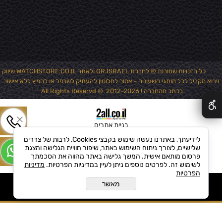
כל הזכויות שמורות ® לחברת OR.ISRAEL ולאתר WATCHSTORE.CO.IL שיווק
ויבוא מקביל לכל מותגי השעונים - אסור לחלוטין להעתיק לשכפל או להפיץ ללא אישור
✕
בכתב מהחברה ! 2012-2026 ® All Rights Reservd
בניית אתרים
לידיעתך, באתרנו נעשה שימוש בקבצי Cookies, לרבות של צדדים
שלישיים, לצורך ניתוח השימוש באתר, שיפור חוויית הגלישה והצגת
פרסום מותאם אישית. המשך גלישה באתר מהווה את הסכמתך
לשימוש זה. לפרטים נוספים ניתן לעיין במדיניות הפרטיות.
מדיניות
הפרטיות
מאשר
הוסף לקופה