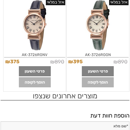
רומיות בלוח מיוחד | שעוני אופנה מיוחדים
מיוחדת | לוח גלים ספות רומיות | Anne
אזל במלאי
אזל במלאי
Klein Women's Strap Watch Navy
Anne Klein Women's Strap Watch
Blue/Rose Gold, AK/3726RGNV
Navy GREEN/Rose Gold,
AK/3726RGGV
AK-3726RGNV
AK-3726RGGN
₪
375
₪
890
₪
395
₪
890
פרטי השעון
פרטי השעון
הוסף לקופה
הוסף לקופה
מוצרים אחרונים שנצפו
הוספת חוות דעת