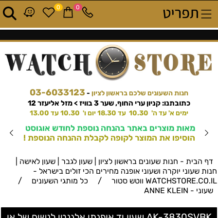
0
0
03-6033123
חנות השעונים שלכם בראשון לציון
-
כתובתנו: קניון ערי החוף, שער 3 בוויז > מזל אליעזר 12
ימים א' עד ה' 10.30 עד 18.30 יום ו' 10.30 עד 13.00
מאות מוצרים באתר בהנחה נוספת לחודש אוגוסט
הוסיפו את המוצר לקופה לקבלת ההנחה הנוספת !
דף הבית - חנות שעונים בראשון לציון | שעון לגבר | שעון לאישה |
חנות שעוני יוקרה ושעוני אופנה מחירים הכי זולים בישראל -
/
/
WATCHSTORE.CO.IL ווטש סטור
כל מותגי השעונים
שעוני - ANNE KLEIN
AK-3830SVBK שעון יד אופנתי אלגנטי לנשים של אן