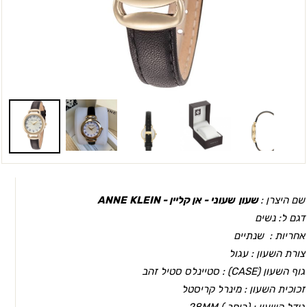
שם היצרן :
שעון שעוני - אן קליין - ANNE
KLEIN
דגם ל: נשים
אחריות : שנתיים
צורת השעון : עגול
גוף השעון (CASEׂ) : סטיינלס סטיל זהב
זכוכית השעון : מינרל קריסטל
גודל השעון : (רוחב ) 28MM