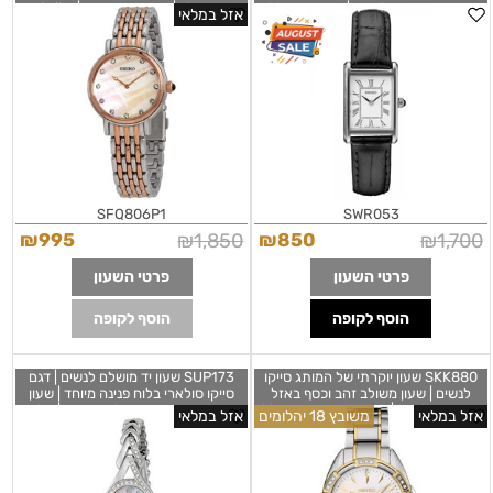
אופנה מיוחדים לנשים | סייקו יפן כולל
רוז גולד | שנתיים אחריות | Seiko
אזל במלאי
שנתיים אחריות | מלאי מוגבל | Seiko
Analog Mother of Pearl Dial
Women's Watch - SFQ806P1
Quartz White Dial Black Leather
Ladies Watch SWR053
SFQ806P1
SWR053
₪
995
₪
1,850
₪
850
₪
1,700
פרטי השעון
פרטי השעון
הוסף לקופה
הוסף לקופה
SKK880 שעון יוקרתי של המותג סייקו
SUP173 שעון יד מושלם לנשים | דגם
לנשים | שעון משולב זהב וכסף באזל
סייקו סולארי בלוח פנינה מיוחד | שעון
משובץ יהלומים | לוח פנינה מרשים כולל
משובץ זרקונים בבאזל וברצועה | מלאי
אזל במלאי
משובץ 18 יהלומים
אזל במלאי
תאריכון | מחוגים זוהרים | שנתיים אחריות
מוגבל | שנתיים אחריות | Solar Mother
of Pearl Dial Stainless Steel Ladies
| Diamond Mother of Pearl Dial
Watch SUP173 by Seiko
Ladies Watch SKK880 Seik