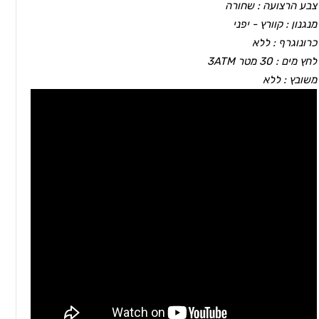
צבע הרצועה : שחורה
מנגנון : קוורץ - יפני
כרונוגרף : ללא
לחץ מים : 30 מטר 3ATM
משובץ : ללא