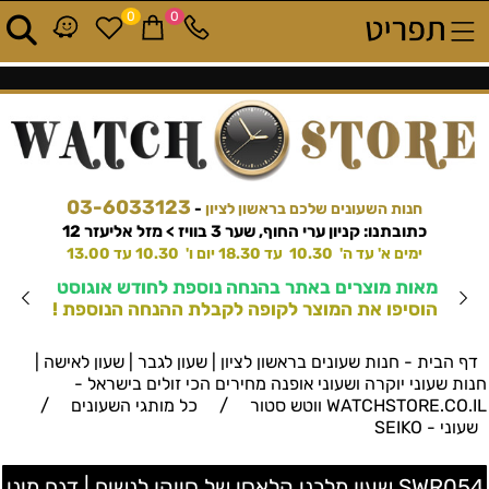
0
0
03-6033123
חנות השעונים שלכם בראשון לציון
-
כתובתנו: קניון ערי החוף, שער 3 בוויז > מזל אליעזר 12
ימים א' עד ה' 10.30 עד 18.30 יום ו' 10.30 עד 13.00
מאות מוצרים באתר בהנחה נוספת לחודש אוגוסט
הוסיפו את המוצר לקופה לקבלת ההנחה הנוספת !
דף הבית - חנות שעונים בראשון לציון | שעון לגבר | שעון לאישה |
חנות שעוני יוקרה ושעוני אופנה מחירים הכי זולים בישראל -
/
/
WATCHSTORE.CO.IL ווטש סטור
כל מותגי השעונים
שעוני - SEIKO
SWR054 שעון מלבני קלאסי של סייקו לנשים | דגם מיני