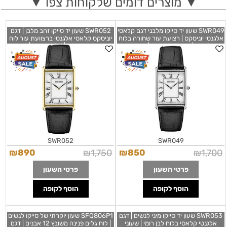
▼ מוצרים דומים שלקוחות צפו ▼
SWR049 שעון יד סייקו מלבני דגם קלאסי
SWR052 שעון יד סייקו זהב מלבן | דגם
אלגנטי יוניסקס | רצועת עור שחורה בלוח
יוניסקס קלאסי אלגנטי ברצוועת עור לוח
רומי לבן דק| שנתיים אחריות | חנות שעוני
לבן ספרות רומיות | מלאי מוגבל | שנתיים
סייקו בראשון לציון | Essentials Quartz
אחריות | Seiko Quartz White Dial
Black Leather Watch SWR052
White Dial Black Leather Watch
SWR049
SWR052
SWR049
₪
890
₪
1,750
₪
850
₪
1,700
פרטי השעון
פרטי השעון
הוסף לקופה
הוסף לקופה
SWR053 שעון יד סייקו מיני לנשים | דגם
SFQ806P1 שעון יוקרתי של סייקו לנשים
אלגנטי קלאסי בלוח לבן רומי | שעוני
| לוח גלים פנינה משובץ 12 אבנים | דגם