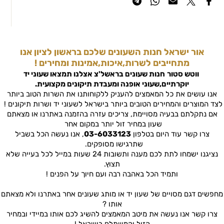
אור ישראל חנות השעונים שלכם בראשון לציון אנו
מתחייבים לשרות,איכות,אמינות ומחירים !
ווטש סטור
חנות שעונים בראשל'צ
אצלנו תמצאו שעוני יד
יוקרתיים,שעוני אופנה ומעבדת תיקונים מקצועית.
אנו עושים את כל המאמצים להעניק ללקוחותנו את השרות הטוב ביותר
לצד המוצרים והמחירים הטובים ביותר בישראל לשעוני יד ושרות תיקונים !
אם נתקלתם בבעיה מסויימת, צריכים עזרה בהזמנה באתרנו או מצאתם
שעון במחיר זול יותר במקום אחר
צרו קשר עוד היום בטלפון
03-6033123
, אנו נעשה הכל בשביל
שתרגישו מסופקים.
נציגנו ישמחו לתת לכם מענה ותשובות 24 שעות במייל לכל בעייה שלא
תצוץ.
ותמיד הכל באהבה רבה ועם חיוך על הפנים !
מחפשים דגם מסויים של שעון יד או מותג שעונים אחר באתרנו ולא מצאתם
אותו ?
צרו קשר אנו נעשה את מיטב המאמצים להשיג לכם אותו במיידי ובמחיר
הזול והמשתלם בישראל !