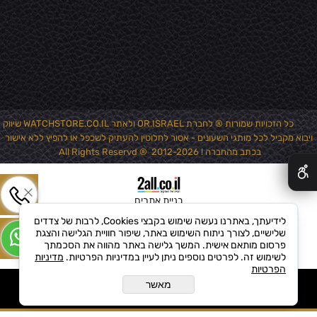
כל הזכויות שמורות ® לחברת OR.ISRAEL ולאתר WATCHSTORE.CO.IL שיווק
ויבוא מקביל לכל מותגי השעונים - אסור לחלוטין להעתיק לשכפל או להפיץ ללא אישור
✕
בכתב מהחברה ! 2012-2026 ® All Rights Reservd
בניית אתרים
לידיעתך, באתרנו נעשה שימוש בקבצי Cookies, לרבות של צדדים
שלישיים, לצורך ניתוח השימוש באתר, שיפור חוויית הגלישה והצגת
פרסום מותאם אישית. המשך גלישה באתר מהווה את הסכמתך
לשימוש זה. לפרטים נוספים ניתן לעיין במדיניות הפרטיות.
מדיניות
הפרטיות
מאשר
הוסף לקופה