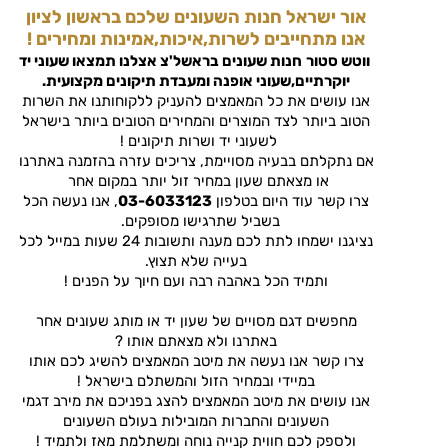
אור ישראל חנות השעונים שלכם בראשון לציון
אנו מתחייבים לשרות,איכות,אמינות ומחירים !
ווטש סטור
חנות שעונים בראשל'צ
אצלנו תמצאו שעוני יד
יוקרתיים,שעוני אופנה ומעבדת תיקונים מקצועית.
אנו עושים את כל המאמצים להעניק ללקוחותנו את השרות
הטוב ביותר לצד המוצרים והמחירים הטובים ביותר בישראל
לשעוני יד ושרות תיקונים !
אם נתקלתם בבעיה מסויימת, צריכים עזרה בהזמנה באתרנו
או מצאתם שעון במחיר זול יותר במקום אחר
צרו קשר עוד היום בטלפון
03-6033123
, אנו נעשה הכל
בשביל שתרגישו מסופקים.
נציגנו ישמחו לתת לכם מענה ותשובות 24 שעות במייל לכל
בעייה שלא תצוץ.
ותמיד הכל באהבה רבה ועם חיוך על הפנים !
מחפשים דגם מסויים של שעון יד או מותג שעונים אחר
באתרנו ולא מצאתם אותו ?
צרו קשר אנו נעשה את מיטב המאמצים להשיג לכם אותו
במיידי ובמחיר הזול והמשתלם בישראל !
אנו עושים את מיטב המאמצים להצג בפניכם את מירב דגמי
השעונים והחברות המובילות בעולם השעונים
ולספק לכם חווית קנייה נוחה ומשתלמת מאז ולתמיד !