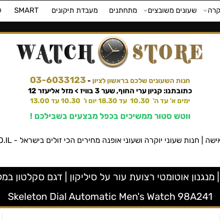
קרה
שעונים משובצים
מתחתנים
מעבדת תיקונים
SMART
⌚
03-6033123
חנות השעונים שלכם בראשון לציון
-
כתובתנו: קניון ערי החוף, שער 3 בוויז > מזל אליעזר 12
ימים א' עד ה' 10.30 עד 18.30 יום ו' 10.30 עד 13.00
ווטש סטור ממשיכים בכפל מבצעים בשבילכם !
שעוני יוקרה ושעוני אופנה מחירים הכי זולים בישראל - WATCHSTORE.CO.IL ווטש סטור
Skeleton Dial Automatic Men's Watch 98A241