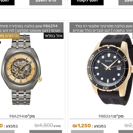
שעון
הוסף לקופה
פרטי השעון
הוסף 
98B26 שעון בולובה ספורטיבי אלגנטי רוז גולד
98A294 שעון בולובה במהדורה מיו
זוהר בחשכה | דגם לגברים כולל שנתיים
הגרמי | דגם אוטומטי סקלטון | לוח זהב מ
חריות | Bulova Men's Black Silicone Strap
אפור וכתר זהב | שנתיים אחריות | מלאי
אזל במלאי
מהדורה מיו
rammy Edition Automatic Skeleton
Watch 43mm 98B261
Dial Men's Watch 98A294
מק"ט:
מק"ט:
98A294
98B261
₪
4,800
₪
2
50
₪
1,250
במבצע :
במבצע :
מחירון