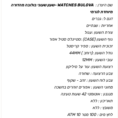
שם היצרן :
WATCHES BULOVA -שעון שעוני בולובה מהדורה
מיוחדת לגרמי
דגם ל: גברים
אחריות : שנתיים
צורת השעון :עגול
גוף השעון (CASEׂ) :סטיינלס סטיל אפור
זכוכית השעון : ספיר קריסטל
גודל השעון :(רוחב ) 44MM
עובי השעון : 12MM
רצועת השעון: עור על סיליקון
צבע הרצועה : שחורה
צבע לוח השעון : זהב - שקוף
מחוגי השעון : אפורים זוהרים בחשכה
מנגנון : אוטומטי 42 שעות טעינה
תאריכון : ללא
משובץ : ללא
לחץ מים : 100 מטר 10 ATM