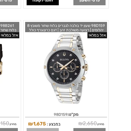
פרטי השעון
הוסף לקופה
פרטי ה
98D159 שעון יד בולבה לגברים בלוח שחור משובץ 8
1
יהלומים | רצועה משולבת זהב | דגם כרונוגרף כולל
בלוח שחור 
שנתיים אחריות | Bulova Mens Classic 98D159
א
אזל במלאי
אזל במלאי
Quartz Diamond Chronograph
מק"ט:
98D159
,150
₪
2,650
₪
1,675
במבצע :
מחירון
מחירון