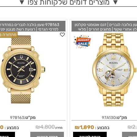
▼ מוצרים דומים שלקוחות צפו ▼
97A שעון בולובה לגברים | דגם אוטומטי סקלטון
97B163 שעון בולבה לגברים במהדו
לון אחורי שקוף | מחוגים זוהרים | מלאי
לפרסי הגרמי | רצועת רשת מנגנון יפני 
מוגבל כולל שנתיים אחריות Bulova Mens 97A130
מהדורה מי
ack Dial Gold Tone Stainless Steel
Automatic Open Heart Silver-Whi
Men's Watch 97B163
מק"ט:
מק"ט:
97B163
97A130
₪
4,800
₪
2
50
₪
1,890
במבצע :
במבצע :
מחירון