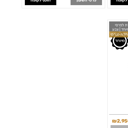
לקופה
פרטי השעון
הוסף לקופה
חדת לפרסי
יוחד | צבע
 מוגבל |
חדת לגרמי
Bulova G
₪
2,9