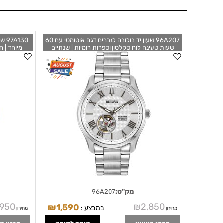
96A207 שעון יד בולובה לגברים דגם אוטומטי עם 60
130
שעות טעינה לוח סקלטון וספרות רומיות | שנתיים
מיוחד | ח
אחריות | Wilton Automatic Silver Dial Men's
te Dial
Watch 96A207 by Bulova
מק"ט:
96A207
,950
₪
2,850
₪
1,590
במבצע :
מחירון
מחירון