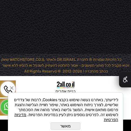
כל הזכויות שמורות ® לחברת OR.ISRAEL ולאתר WATCHSTORE.CO.IL שיווק
ויבוא מקביל לכל מותגי השעונים - אסור לחלוטין להעתיק לשכפל או להפיץ ללא אישור
✕
בכתב מהחברה ! 2012-2026 ® All Rights Reservd
בניית אתרים
לידיעתך, באתרנו נעשה שימוש בקבצי Cookies, לרבות של צדדים
שלישיים, לצורך ניתוח השימוש באתר, שיפור חוויית הגלישה והצגת
פרסום מותאם אישית. המשך גלישה באתר מהווה את הסכמתך
לשימוש זה. לפרטים נוספים ניתן לעיין במדיניות הפרטיות.
מדיניות
הפרטיות
מאשר
הוסף לקופה