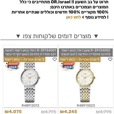
חרוט על גב השעון !!
OR.Israel
מתחייבים כי כלל
המוצרים הנמכרים באתרנו הינם:
100% מקוריים 100% חדשים וכוללים שנתיים אחריות
!
למידע נוסף >
לחץ כאן
▼ מוצרים דומים שלקוחות צפו ▼
R-39134002 שעון ראדו יבואן רישמי
R-39134001 ראדו יבואן רישמי לאישה
פלורנס מהסדרה החדשה | דגם לנשים
דגם מסדרת פלורנס | שעון יוקרתי כסוף
משולב זהב בלוח לבן | מנגנון שווצרי | 5
בלוח לבן | 5 שנים אחריות | Rado
5 שנים אחריות - יבואן רישמי
5 שנים אחריות - יבואן רישמי
שנים אחריות | RADO Florence
Florence Classic Steel Quartz 30
mm R48913013
Classic 30mm Gold-Silver
Women's
R48913013
R48913023
₪
4,075
₪
4,795
₪
4,245
₪
4,995