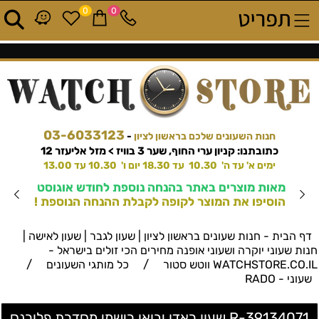
0
0
03-6033123
חנות השעונים שלכם בראשון לציון
-
כתובתנו: קניון ערי החוף, שער 3 בוויז > מזל אליעזר 12
ימים א' עד ה' 10.30 עד 18.30 יום ו' 10.30 עד 13.00
מאות מוצרים באתר בהנחה נוספת לחודש אוגוסט
הוסיפו את המוצר לקופה לקבלת ההנחה הנוספת !
דף הבית - חנות שעונים בראשון לציון | שעון לגבר | שעון לאישה |
חנות שעוני יוקרה ושעוני אופנה מחירים הכי זולים בישראל -
/
/
WATCHSTORE.CO.IL ווטש סטור
כל מותגי השעונים
שעוני - RADO
R-39134071 שעון ראדו יבואן רישמי מסדרת פלורנס