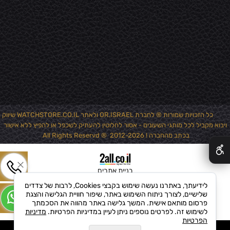
כל הזכויות שמורות ® לחברת OR.ISRAEL ולאתר WATCHSTORE.CO.IL שיווק
ויבוא מקביל לכל מותגי השעונים - אסור לחלוטין להעתיק לשכפל או להפיץ ללא אישור
✕
בכתב מהחברה ! 2012-2026 ® All Rights Reservd
בניית אתרים
לידיעתך, באתרנו נעשה שימוש בקבצי Cookies, לרבות של צדדים
שלישיים, לצורך ניתוח השימוש באתר, שיפור חוויית הגלישה והצגת
פרסום מותאם אישית. המשך גלישה באתר מהווה את הסכמתך
לשימוש זה. לפרטים נוספים ניתן לעיין במדיניות הפרטיות.
מדיניות
הפרטיות