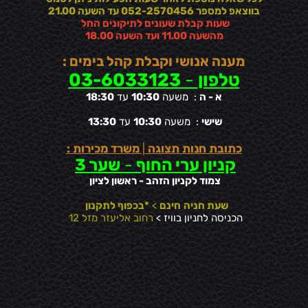
בווצאפ למספר 052-2570456 עד השעה 21.00
שעות קבלת שעונים לתיקונים החל
מהשעה 11.00 ועד השעה 18.00
מענה אנושי וקבלת קהל בימים :
טלפון
-
03-6033123
א - ה
: משעה
10:30
עד
18:30
שישי
: משעה
10:30
עד
13:30
כתובת חנות תצוגה
|
משרד מכירות :
קניון ערי החוף
-
שער 3
צמוד לקניון הזהב - ראשון לציון
שעת חניה
חינם
>
*בכפוף לתקנון
הכניסה לחניון בוויז >
רחוב אליעזר מזל 12