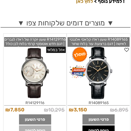
!
למידע נוסף >
לחץ כאן
▼ מוצרים דומים שלקוחות צפו ▼
R14089165 שעון ראדו קלאסי אלגנטי
R14129116 שעון יוקרה של ראדו לגברים
לאישה | דגם ברצועת עור בלוח שחור
| דגם חדש אוטומטי קרמי בלוח לבן כולל
כולל תאריכון ומחוגי זהב רוז | מלאי מוגבל
שעון שניות בלוח | מלאי מוגבל | שנתיים
אזל במלאי
| חנות שעוני ראדו בראשון לציון | Rado
אחריות |Rado Men's R14129116
DiaMaster XL 43mm Automatic
DiaMaster Black Dial Ladies Watch
R14089165
R14129116
R14089165
₪
7,850
₪
10,295
₪
3,150
₪
6,895
פרטי השעון
פרטי השעון
הוסף לקופה
הוסף לקופה