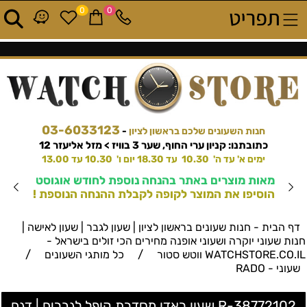
0
0
03-6033123
חנות השעונים שלכם בראשון לציון
-
כתובתנו: קניון ערי החוף, שער 3 בוויז > מזל אליעזר 12
ימים א' עד ה' 10.30 עד 18.30 יום ו' 10.30 עד 13.00
מאות מוצרים באתר בהנחה נוספת לחודש אוגוסט
הוסיפו את המוצר לקופה לקבלת ההנחה הנוספת !
דף הבית - חנות שעונים בראשון לציון | שעון לגבר | שעון לאישה |
חנות שעוני יוקרה ושעוני אופנה מחירים הכי זולים בישראל -
/
/
WATCHSTORE.CO.IL ווטש סטור
כל מותגי השעונים
שעוני - RADO
R-38772102 שעון ראדו מסדרת קופל לגברים | דגם