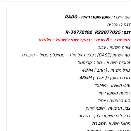
שם היצרן :
שעון שעוני ראדו - RADO
דגם ל: גברים
דגם : R-38772102 R22877025
אחריות :
- 5 שנים - יבואן רישמי בישראל - פלאנט
צורת השעון : עגול
גוף השעון (CASEׂ) : פלדת אל חלד - סטיינלס סטיל - זהב רוז
זכוכית השעון : ספיר קריסטל
גודל השעון : (רוחב ) 41MM
גובה השעון : ( אורך ) 45MM
עובי השעון : 10MM
רצועת השעון : עור
סוג הרצועה : צמיד
צבע הרצועה : חומה קרוק
צבע לוח השעון : לבן - נקודות
מחוגי השעון :
זהב רוז
מנגנון : שווצרי - אוטומטי