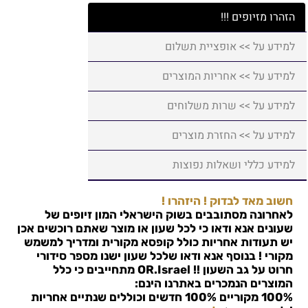
הזהרו מזיופים !!!
למידע על >> אופציית תשלום
למידע על >> אחריות המוצרים
למידע על >> שרות משלוחים
למידע על >> החזרת מוצרים
למידע כללי ושאלות נפוצות
חשוב מאד לבדוק ! היזהרו !
לאחרונה מסתובבים בשוק הישראלי המון זיופים של
שעונים אנא ודאו כי לכל שעון או מוצר שאתם רוכשים אכן
יש תעודות אחריות כולל קופסא מקורית ומדריך למשמש
מקורי ! בנוסף אנא ודאו שלכל שעון ישנו מספר סידורי
חרוט על גב השעון !!
OR.Israel
מתחייבים כי כלל
המוצרים הנמכרים באתרנו הינם:
100% מקוריים 100% חדשים וכוללים שנתיים אחריות