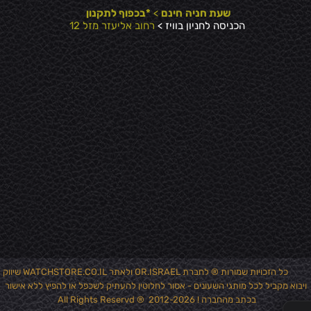
שעת חניה
חינם
>
*בכפוף לתקנון
הכניסה לחניון בוויז >
רחוב אליעזר מזל 12
כל הזכויות שמורות ® לחברת OR.ISRAEL ולאתר WATCHSTORE.CO.IL שיווק
ויבוא מקביל לכל מותגי השעונים - אסור לחלוטין להעתיק לשכפל או להפיץ ללא אישור
✕
בכתב מהחברה ! 2012-2026 ® All Rights Reservd