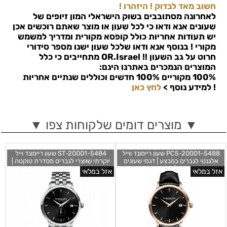
חשוב מאד לבדוק ! היזהרו !
לאחרונה מסתובבים בשוק הישראלי המון זיופים של
שעונים אנא ודאו כי לכל שעון או מוצר שאתם רוכשים אכן
יש תעודות אחריות כולל קופסא מקורית ומדריך למשמש
מקורי ! בנוסף אנא ודאו שלכל שעון ישנו מספר סידורי
חרוט על גב השעון !!
OR.Israel
מתחייבים כי כלל
המוצרים הנמכרים באתרנו הינם:
100% מקוריים 100% חדשים וכוללים שנתיים אחריות
!
למידע נוסף >
לחץ כאן
▼ מוצרים דומים שלקוחות צפו ▼
5488-PC5-20001 שעון ריימונד ווייל
5484-ST-20001 שעון ריימונד וייל
אלגנטי לגברים במבצע | דגמי שעונים
יוקרתי שווצרי לגברים מסדרת טוקטה |
מסדרת טוקטה | RAYMOND WEIL
לוח שחור עם שעון שניות בלוח כולל
אזל במלאי
אזל במלאי
Genève | Toccata 5488-PC5-20001
תאריכון ושנתיים אחריות | שעוני יוקרה
Mens Watch
בראשון לציון | Raymond Weil 5484-
ST-20001 Mens Toccata Black