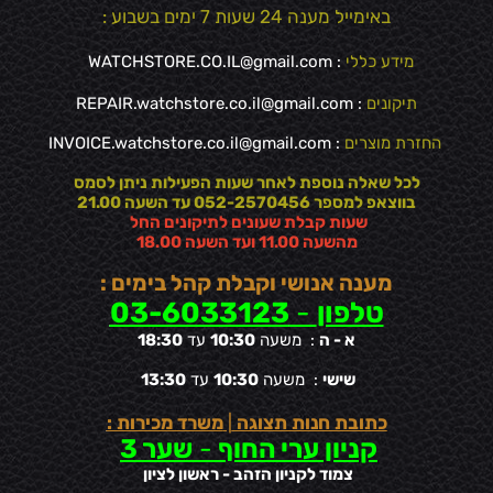
באימייל מענה 24 שעות 7 ימים בשבוע :
מידע כללי
:
WATCHSTORE.CO.IL@gmail.com
תיקונים
: REPAIR.watchstore.co.il@gmail.com
החזרת מוצרים
:
INVOICE.watchstore.co.il@gmail.com
לכל שאלה נוספת לאחר שעות הפעילות ניתן לסמס
בווצאפ למספר 052-2570456 עד השעה 21.00
שעות קבלת שעונים לתיקונים החל
מהשעה 11.00 ועד השעה 18.00
מענה אנושי וקבלת קהל בימים :
טלפון
-
03-6033123
א - ה
: משעה
10:30
עד
18:30
שישי
: משעה
10:30
עד
13:30
כתובת חנות תצוגה
|
משרד מכירות :
קניון ערי החוף
-
שער 3
צמוד לקניון הזהב - ראשון לציון