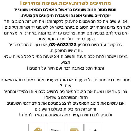
מתחייבים לשרות,איכות,אמינות ומחירים !
ווטש סטור
חנות שעונים בראשל'צ
אצלנו תמצאו שעוני יד
יוקרתיים,שעוני אופנה ומעבדת תיקונים מקצועית.
אנו עושים את כל המאמצים להעניק ללקוחותנו את השרות הטוב ביותר
לצד המוצרים והמחירים הטובים ביותר בישראל לשעוני יד ושרות תיקונים !
אם נתקלתם בבעיה מסויימת, צריכים עזרה בהזמנה באתרנו או מצאתם
שעון במחיר זול יותר במקום אחר
צרו קשר עוד היום בטלפון
03-6033123
, אנו נעשה הכל בשביל
שתרגישו מסופקים.
נציגנו ישמחו לתת לכם מענה ותשובות 24 שעות במייל לכל בעייה שלא
תצוץ.
ותמיד הכל באהבה רבה ועם חיוך על הפנים !
מחפשים דגם מסויים של שעון יד או מותג שעונים אחר באתרנו ולא מצאתם
אותו ?
צרו קשר אנו נעשה את מיטב המאמצים להשיג לכם אותו במיידי ובמחיר
הזול והמשתלם בישראל !
אנו עושים את מיטב המאמצים להצג בפניכם את מירב דגמי השעונים
והחברות המובילות בעולם השעונים
ולספק לכם חווית קנייה נוחה ומשתלמת מאז ולתמיד !