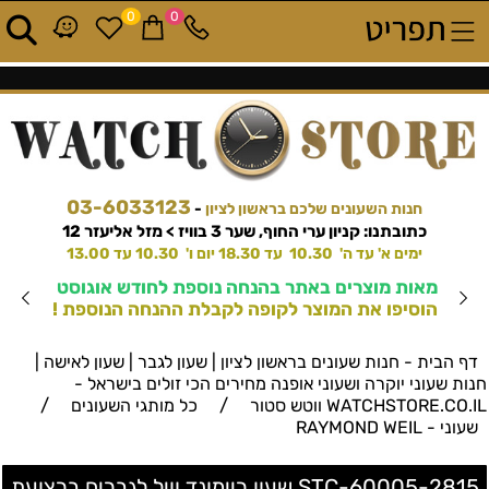
0
0
03-6033123
חנות השעונים שלכם בראשון לציון
-
כתובתנו: קניון ערי החוף, שער 3 בוויז > מזל אליעזר 12
ימים א' עד ה' 10.30 עד 18.30 יום ו' 10.30 עד 13.00
מאות מוצרים באתר בהנחה נוספת לחודש אוגוסט
הוסיפו את המוצר לקופה לקבלת ההנחה הנוספת !
דף הבית - חנות שעונים בראשון לציון | שעון לגבר | שעון לאישה |
חנות שעוני יוקרה ושעוני אופנה מחירים הכי זולים בישראל -
/
/
WATCHSTORE.CO.IL ווטש סטור
כל מותגי השעונים
שעוני - RAYMOND WEIL
2815-STC-60005 שעון ריימונד וויל לגברים ברצועת