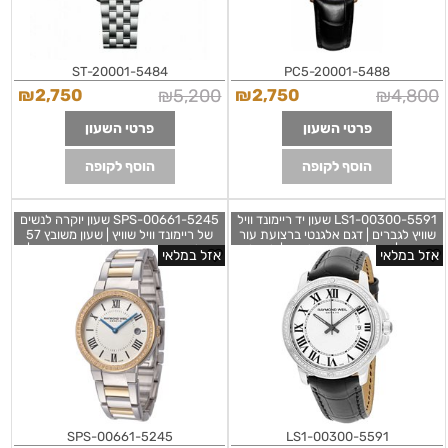
5484-ST-20001
5488-PC5-20001
₪
2,750
₪
5,200
₪
2,750
₪
4,800
פרטי השעון
פרטי השעון
הוסף לקופה
הוסף לקופה
5591-LS1-00300 שעון יד ריימונד וויל
5245-SPS-00661 שעון יוקרה לנשים
שוויץ לגברים | דגם אלגנטי ברצועת עור
של ריימונד וויל שוויץ | שעון משובץ 57
שחורה | באזל משובץ יהלומים | לוח לבן
יהלומים ברצועה משולבת זהב וכסף |
אזל במלאי
אזל במלאי
רומי כולל תאריך | Raymond Weil
Raymond Weil Jasmine Two-Tone
Ladies Watch 5245-SPS-00661
Tango Diamond Bezel Black
Leather Swiss Watch 5591-LS1-
0030
5245-SPS-00661
5591-LS1-00300