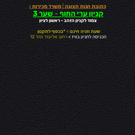
כתובת חנות תצוגה
|
משרד מכירות :
קניון ערי החוף
-
שער 3
צמוד לקניון הזהב - ראשון לציון
שעת חניה
חינם
>
*בכפוף לתקנון
הכניסה לחניון בוויז >
רחוב אליעזר מזל 12