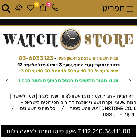
0
0
03-6033123
חנות השעונים שלכם בראשון לציון
-
כתובתנו: קניון ערי החוף, שער 3 בוויז > מזל אליעזר 12
ימים א' עד ה' 10.30 עד 18.30 יום ו' 10.30 עד 13.00
ווטש סטור ממשיכים בכפל מבצעים בשבילכם !
דף הבית - חנות שעונים בראשון לציון | שעון לגבר | שעון לאישה |
חנות שעוני יוקרה ושעוני אופנה מחירים הכי זולים בישראל -
/
/
WATCHSTORE.CO.IL ווטש סטור
כל מותגי השעונים
שעוני - TISSOT
T112.210.36.111.00 שעון טיסו מיוחד לאישה בלוח