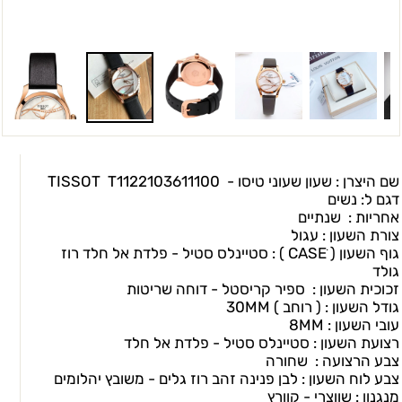
שם היצרן : שעון שעוני טיסו -
TISSOT
T1122103611100
דגם ל: נשים
אחריות : שנתיים
צורת השעון : עגול
גוף השעון ( CASEׂ ) : סטיינלס סטיל - פלדת אל חלד רוז
גולד
זכוכית השעון : ספיר קריסטל - דוחה שריטות
גודל השעון : ( רוחב ) 30MM
עובי השעון : 8MM
רצועת השעון : סטיינלס סטיל - פלדת אל חלד
צבע הרצועה : שחורה
צבע לוח השעון : לבן פנינה זהב רוז גלים - משובץ יהלומים
מנגנון : שווצרי - קוורץ