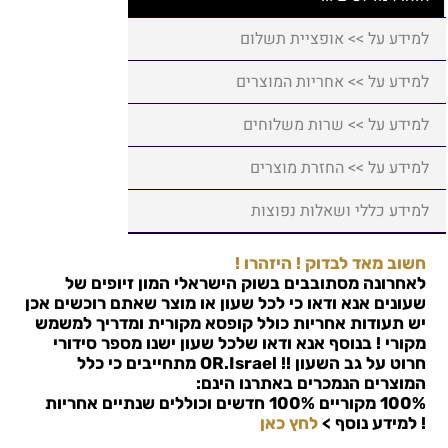
למידע על >> אופציית תשלום
למידע על >> אחריות המוצרים
למידע על >> שרות משלוחים
למידע על >> החזרת מוצרים
למידע כללי ושאלות נפוצות
חשוב מאד לבדוק ! היזהרו !
לאחרונה מסתובבים בשוק הישראלי המון זיופים של
שעונים אנא ודאו כי לכל שעון או מוצר שאתם רוכשים אכן
יש תעודות אחריות כולל קופסא מקורית ומדריך למשמש
מקורי ! בנוסף אנא ודאו שלכל שעון ישנו מספר סידורי
חרוט על גב השעון !!
OR.Israel
מתחייבים כי כלל
המוצרים הנמכרים באתרנו הינם:
100% מקוריים 100% חדשים וכוללים שנתיים אחריות
!
למידע נוסף >
לחץ כאן