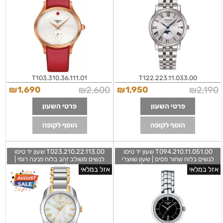
Valentine T1033103611101
T1222231103300
T103.310.36.111.01
T122.223.11.033.00
₪
1,690
₪
2,600
₪
1,950
₪
2,190
פרטי השעון
פרטי השעון
הוסף לקופה
הוסף לקופה
T094.210.11.051.00 שעון יד טיסו
T023.210.22.113.00 שעון יד טיסו
לנשים בלוח שחור פסים | שעון שווצרי
לנשים משולב זהב בלוח פנינה רומי |
לאישה כולל שנתיים אחריות | Tissot
שנתיים אחריות | חנות שעונים בראשון
אזל במלאי
אזל במלאי
Flamingo Black Dial Ladies
לציון | Tissot Women's
T0232102211300 T-Lady T-Wave
Stainless Steel Watch Model
28mm
T0942101105100