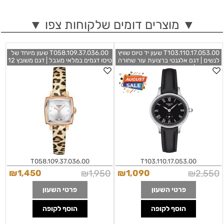
▼ מוצרים דומים שלקוחות צפו ▼
T103.110.17.053.00 שעון יד טיוס שוויץ
T058.109.37.036.00 שעון מיוחד של
לנשים | דגם אלגנטי ברצועת עור שחורה
טיסו דגמים במלאי מוגבל | דגם משובץ 12
אלגנטית | לוח שחור עם שעון שניות קטן
יהלומים רוז גולד ברצועה מנומרת מיוחדת
בלוח | שנתיים אחריות | Tissot Ladies
| שנתיים אחריות | Tissot Lovely
Square Cheetah Print Leather
T103.110.17.053.00 T-Lady Bella
Strap T0581093703600
Ora Watch
T058.109.37.036.00
T103.110.17.053.00
₪
1,450
₪
1,950
₪
1,090
₪
2,550
פרטי השעון
פרטי השעון
הוסף לקופה
הוסף לקופה