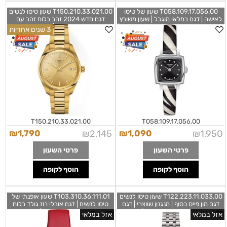
T058.109.17.056.00 שעון של טיסו
T150.210.33.021.00 שעון טיסו לנשים
לאישה | דגם במלאי מוגבל | שעון משובץ
דגם חדש 2024 זהב בלוח זהב עם
12 יהלומים בלוח שחור רצועת עור זברה |
מחוגים זוהרים בחשכה | אחריות יבואן ל 3
3 שנים אחריות
שנתיים אחריות | Tissot Lovely Square
שנים| Tissot PR 100 Quartz model
features a 34-millimeter 316L
Zebra Print Strap
stainless steel case
T0581091705600
T150210330210
T150.210.33.021.00
T058.109.17.056.00
₪
1,790
₪
2,145
₪
1,090
₪
1,950
פרטי השעון
פרטי השעון
הוסף לקופה
הוסף לקופה
T122.223.11.033.00 שעון טיסו לנשים
T103.310.36.111.01 שעון אופנתי של
דגם מון פייס כסוף | מנגנון שווצרי | דגם
טיסו לנשים | דגם אובלי רוז גולד בלוח
מיוחד בלוח רומי כולל תאריכון | אחריות
פנינה עם שעון שניות בלוח | רצועת עור
אזל במלאי
אזל במלאי
יבואן רשמי | Tissot Carson Premium
אדומה מיוחדת | מלאי מוגבל | שנתיים
Lady Moonphase Women's Watch
אחריות | Tissot Bella Ora Saint