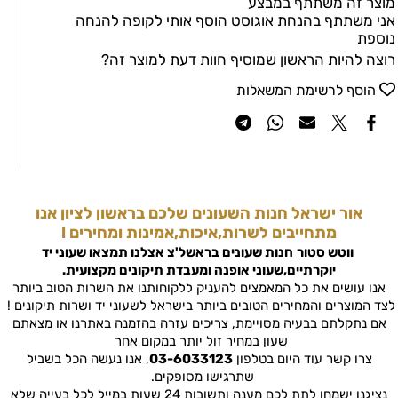
מוצר זה משתתף במבצע
אני משתתף בהנחת אוגוסט הוסף אותי לקופה להנחה
נוספת
רוצה להיות הראשון שמוסיף חוות דעת למוצר זה?
הוסף לרשימת המשאלות
אור ישראל חנות השעונים שלכם בראשון לציון אנו
מתחייבים לשרות,איכות,אמינות ומחירים !
ווטש סטור
חנות שעונים בראשל'צ
אצלנו תמצאו שעוני יד
יוקרתיים,שעוני אופנה ומעבדת תיקונים מקצועית.
אנו עושים את כל המאמצים להעניק ללקוחותנו את השרות הטוב ביותר
לצד המוצרים והמחירים הטובים ביותר בישראל לשעוני יד ושרות תיקונים !
אם נתקלתם בבעיה מסויימת, צריכים עזרה בהזמנה באתרנו או מצאתם
שעון במחיר זול יותר במקום אחר
צרו קשר עוד היום בטלפון
03-6033123
, אנו נעשה הכל בשביל
שתרגישו מסופקים.
נציגנו ישמחו לתת לכם מענה ותשובות 24 שעות במייל לכל בעייה שלא