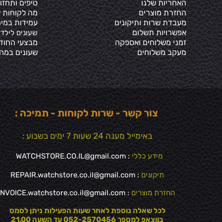
האחריות שלנו
טיפים ותחזו
החזרת מוצרים
מה לקוחות א
מעבדת שרות ותיקונים
עמידות במים
אפשרויות תשלום
שעונים לילדי
זמני משלוחים ואספקה
מבצעי החוד
מעקב משלוחים
שעונים במה
צור קשר - שרות לקוחות - תמיכה :
באימייל מענה 24 שעות 7 ימים בשבוע :
מידע כללי
:
WATCHSTORE.CO.IL@gmail.com
תיקונים
: REPAIR.watchstore.co.il@gmail.com
החזרת מוצרים
:
INVOICE.watchstore.co.il@gmail.com
לכל שאלה נוספת לאחר שעות הפעילות ניתן לסמס
בווצאפ למספר 052-2570456 עד השעה 21.00