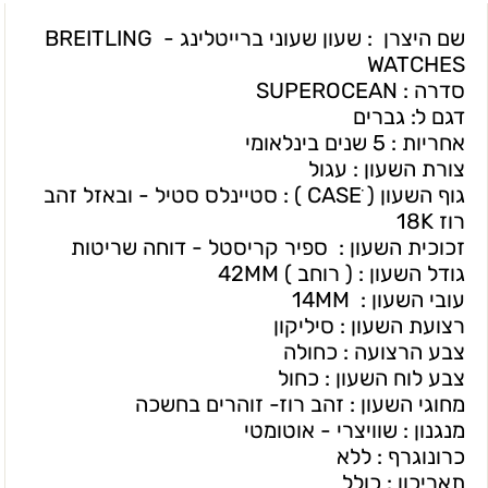
שם היצרן : שעון שעוני ברייטלינג - BREITLING
WATCHES
סדרה : SUPEROCEAN
דגם ל: גברים
אחריות : 5 שנים בינלאומי
צורת השעון : עגול
גוף השעון ( CASEׂ ) : סטיינלס סטיל - ובאזל זהב
רוז 18K
זכוכית השעון : ספיר קריסטל - דוחה שריטות
גודל השעון : ( רוחב ) 42MM
עובי השעון : 14MM
רצועת השעון : סיליקון
צבע הרצועה : כחולה
צבע לוח השעון : כחול
מחוגי השעון : זהב רוז- זוהרים בחשכה
מנגנון : שוויצרי - אוטומטי
כרונוגרף : ללא
תאריכון : כולל