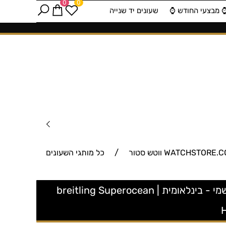
0
0
️ מבצעי החודש ⌚️
שעונים יד שנייה
/
כל מותגי השעונים
UB2010161C1S1 ברייטלינג סופר אושן 42 מ''מ כחול באזל זהב 18K | דגם לגברים אחריות יבואן רישמי - בינלאומית | breitling Superocean