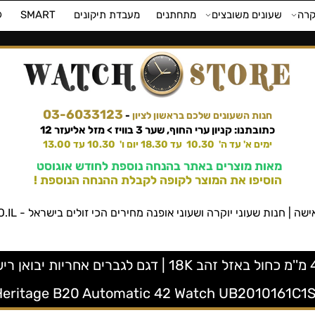
קרה
שעונים משובצים
מתחתנים
מעבדת תיקונים
SMART
⌚
03-6033123
חנות השעונים שלכם בראשון לציון
-
כתובתנו: קניון ערי החוף, שער 3 בוויז > מזל אליעזר 12
ימים א' עד ה' 10.30 עד 18.30 יום ו' 10.30 עד 13.00
מאות מוצרים באתר בהנחה נוספת לחודש אוגוסט
הוסיפו את המוצר לקופה לקבלת ההנחה הנוספת !
שעוני יוקרה ושעוני אופנה מחירים הכי זולים בישראל - WATCHSTORE.CO.IL ווטש סטור
Heritage B20 Automatic 42 Watch UB2010161C1S