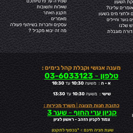
שמירה על פרטיותכ
ם
קת השעון
שאלות ותשובות
ומרים עלינו?
תקנון האתר
 ולחצי מים בשע
ון
מאמרים
ם נוער וחיילים
עסקים וחברות בשיתוף פעולה
ש שלנו
מה זה יבוא מקביל ?
דורה מוגבלת
מענה אנושי וקבלת קהל בימים :
טלפון
-
03-6033123
א - ה
: משעה
10:30
עד
18:30
שישי
: משעה
10:30
עד
13:30
כתובת חנות תצוגה
|
משרד מכירות :
קניון ערי החוף
-
שער 3
צמוד לקניון הזהב - ראשון לציון
שעת חניה
חינם
>
*בכפוף לתקנון