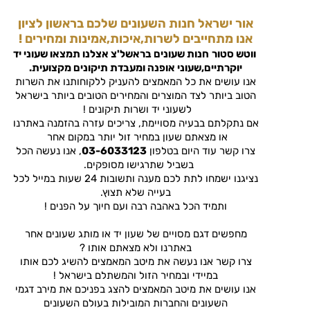
אור ישראל חנות השעונים שלכם בראשון לציון
אנו מתחייבים לשרות,איכות,אמינות ומחירים !
ווטש סטור
חנות שעונים בראשל'צ
אצלנו תמצאו שעוני יד
יוקרתיים,שעוני אופנה ומעבדת תיקונים מקצועית.
אנו עושים את כל המאמצים להעניק ללקוחותנו את השרות
הטוב ביותר לצד המוצרים והמחירים הטובים ביותר בישראל
לשעוני יד ושרות תיקונים !
אם נתקלתם בבעיה מסויימת, צריכים עזרה בהזמנה באתרנו
או מצאתם שעון במחיר זול יותר במקום אחר
צרו קשר עוד היום בטלפון
03-6033123
, אנו נעשה הכל
בשביל שתרגישו מסופקים.
נציגנו ישמחו לתת לכם מענה ותשובות 24 שעות במייל לכל
בעייה שלא תצוץ.
ותמיד הכל באהבה רבה ועם חיוך על הפנים !
מחפשים דגם מסויים של שעון יד או מותג שעונים אחר
באתרנו ולא מצאתם אותו ?
צרו קשר אנו נעשה את מיטב המאמצים להשיג לכם אותו
במיידי ובמחיר הזול והמשתלם בישראל !
אנו עושים את מיטב המאמצים להצג בפניכם את מירב דגמי
השעונים והחברות המובילות בעולם השעונים