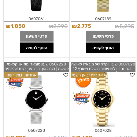
0607061
0607189
₪
1,850
₪
2,990
₪
2,775
₪
5,295
פרטי השעון
פרטי השעון
הוסף לקופה
הוסף לקופה
0607028 שעון יוקרה של מובאדו לאישה
0607220 שעון מובאדו מוזיאון קלאסי
| דגם זהב בלוח שחור מושלם משובץ 12
לאישה | דגם כסוף ברצועת רשת אופנתית
יהלומים | מלאי מוגבל כולל שנתיים
| לוח שחור זכוכית ספיר | שעוני יוקרה
אחריות יבואן רשמי
אחריות יבואן רשמי
אחריות יבואן רשמי | Movado 0607028
שווצריים לנשים | שנתיים אחריות יבואן
Women's Collection Black Quartz
רשמי | Movado Women's Museum
Black Dial Stainless 060722
Watch
0607220
0607028