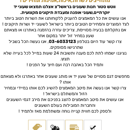
מתחייבים לשרות,איכות,אמינות ומחירים !
ווטש סטור
חנות שעונים בראשל'צ
אצלנו תמצאו שעוני יד
יוקרתיים,שעוני אופנה ומעבדת תיקונים מקצועית.
אנו עושים את כל המאמצים להעניק ללקוחותנו את השרות הטוב ביותר
לצד המוצרים והמחירים הטובים ביותר בישראל לשעוני יד ושרות תיקונים !
אם נתקלתם בבעיה מסויימת, צריכים עזרה בהזמנה באתרנו או מצאתם
שעון במחיר זול יותר במקום אחר
צרו קשר עוד היום בטלפון
03-6033123
, אנו נעשה הכל בשביל
שתרגישו מסופקים.
נציגנו ישמחו לתת לכם מענה ותשובות 24 שעות במייל לכל בעייה שלא
תצוץ.
ותמיד הכל באהבה רבה ועם חיוך על הפנים !
מחפשים דגם מסויים של שעון יד או מותג שעונים אחר באתרנו ולא מצאתם
אותו ?
צרו קשר אנו נעשה את מיטב המאמצים להשיג לכם אותו במיידי ובמחיר
הזול והמשתלם בישראל !
אנו עושים את מיטב המאמצים להצג בפניכם את מירב דגמי השעונים
והחברות המובילות בעולם השעונים
ולספק לכם חווית קנייה נוחה ומשתלמת מאז ולתמיד !