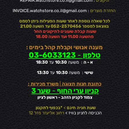
תיקונים
: REPAIR.watchstore.co.il@gmail.com
החזרת מוצרים
:
INVOICE.watchstore.co.il@gmail.com
לכל שאלה נוספת לאחר שעות הפעילות ניתן לסמס
בווצאפ למספר 052-2570456 עד השעה 21.00
שעות קבלת שעונים לתיקונים החל
מהשעה 11.00 ועד השעה 18.00
מענה אנושי וקבלת קהל בימים :
טלפון
-
03-6033123
א - ה
: משעה
10:30
עד
18:30
שישי
: משעה
10:30
עד
13:30
כתובת חנות תצוגה
|
משרד מכירות :
קניון ערי החוף
-
שער 3
צמוד לקניון הזהב - ראשון לציון
שעת חניה
חינם
>
*בכפוף לתקנון
הכניסה לחניון בוויז >
רחוב אליעזר מזל 12