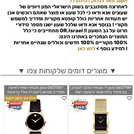
חשוב מאד לבדוק ! היזהרו !
לאחרונה מסתובבים בשוק הישראלי המון זיופים של
שעונים אנא ודאו כי לכל שעון או מוצר שאתם רוכשים אכן
יש תעודות אחריות כולל קופסא מקורית ומדריך למשמש
מקורי ! בנוסף אנא ודאו שלכל שעון ישנו מספר סידורי
חרוט על גב השעון !!
OR.Israel
מתחייבים כי כלל
המוצרים הנמכרים באתרנו הינם:
100% מקוריים 100% חדשים וכוללים שנתיים אחריות
!
למידע נוסף >
לחץ כאן
▼ מוצרים דומים שלקוחות צפו ▼
0607189 שעון יד מובאדו מלבני לנשים |
0607061 שעון מובאדו שוויץ לאישה
גם מיוחד בלוח שחור ורצועת רשת
מסדרת מוזיאון | דגם רוז גולד ברצועת
אופנתית | שנתיים אחריות | מלאי מוגבל |
עור מיוחדת | לוח שחור קלאסי | שנתיים
אחריות יבואן רשמי
שעוני יוקרה שווצריים | Movado
אחריות יבואן רשמי | מלאי מוגבל |
Movado Museum Black Dial ROSE
0607189 Women's La Nouvelle
Leather Ladies Watch 0607061
Black Dial Quartz