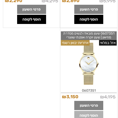
₪
2,290
₪
4,295
₪
2,690
₪
5,995
פרטי השעון
פרטי השעון
הוסף לקופה
הוסף לקופה
0607351 שעון מובאדו לנשים מסדרת
מוזיאון | שעון יוקרה אופנתי שווצרי
ברצועת רשת עם לוח פנינה מרשים
אזל במלאי
אחריות יבואן רשמי
ומיוחד | שנתיים אחריות יבואן רשמי |
Movado Museum Classic Quartz
Ladies Watch 0607351
0607351
₪
3,150
₪
4,195
פרטי השעון
הוסף לקופה