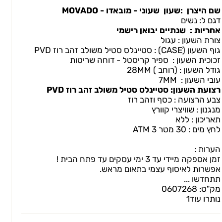
שם היצרן :שעון שעוני - מובאדו - MOVADO
דגם ל: נשים
אחריות : שנתיים יבואן רישמי
צורת השעון : עגול
גוף השעון (CASEׂ) : סטיינלס סטיל משולב זהב רוז PVD
זכוכית השעון : ספיר קריסטל - דוחה שריטות
גודל השעון : (רוחב ) 28MM
עובי השעון : 7MM
רצועת השעון: סטיינלס סטיל משולב זהב רוז PVD
צבע הרצועה : כסף וזהב רוז
מנגנון : שוויצרי קוורץ
תאריכון : ללא
לחץ מים : 30 מטר 3 ATM
הערות :
זמן אספקה מיידי עד 3 ימי עסקים עד פתח הבית !
אפשרות לאיסוף עצמי בתאום מראש.
תתחדשו ...
מק"ט:
0607268
נותרו עוד
1