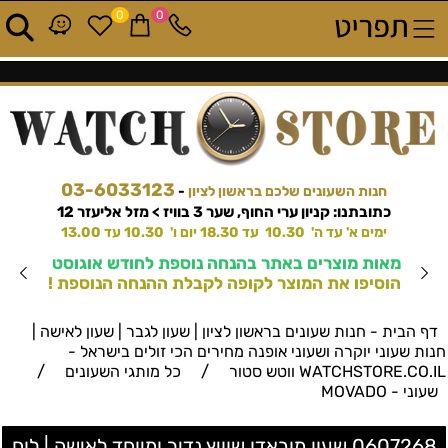
0
0
03-6033123
חנות השעונים שלכם בראשון לציון
-
כתובתנו: קניון ערי החוף, שער 3 בוויז > מזל אליעזר 12
ימים א' עד ה' 10.30 עד 18.30 יום ו' 10.30 עד 13.00
מאות מוצרים באתר בהנחה נוספת לחודש אוגוסט
הוסיפו את המוצר לקופה לקבלת ההנחה הנוספת !
דף הבית - חנות שעונים בראשון לציון | שעון לגבר | שעון לאישה |
חנות שעוני יוקרה ושעוני אופנה מחירים הכי זולים בישראל -
/
/
WATCHSTORE.CO.IL ווטש סטור
כל מותגי השעונים
שעוני - MOVADO
0607268 שעון מובאדו שוויץ נדיר ומיוחד לאישה | לוח