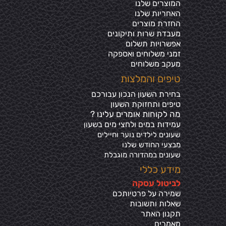
המוצרים שלנו
האחריות שלנו
החזרת מוצרים
מעבדת שרות ותיקונים
אפשרויות תשלום
זמני משלוחים ואספקה
מעקב משלוחים
טיפים והמלצות
בחירת השעון הנכון עבורכם
טיפים ותחזוקת השעון
מה לקוחות אומרים עלינו ?
עמידות במים ולחצי מים בשע
ון
שעונים לילדים נוער וחיילים
מבצעי החודש שלנו
שעונים במהדורה מוגבלת
מידע כללי
ל
ביטול עסקה
שמירה על פרטיותכ
ם
שאלות ותשובות
תקנון האתר
מאמרים