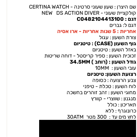
שם היצרן : שעון שעוני סרטינה - CERTINA WATCH
קולקציית שעוני - NEW DS ACTION DIVER
דגם : C0482104413100
דגם ל: גברים
אחריות : 5 שנות אחריות - ארו אסיה
צורת השעון : עגול
גוף השעון (CASEׂ) : טיטניום
באזל השעון : טיטניום
זכוכית השעון : ספיר קריסטל - דוחה שריטות
גודל השעון : (רוחב ) 34.5MM
עובי השעון : 10MM
רצועת השעון: טיטניום
צבע הרצועה : כסופה
לוח השעון : טכלת - טיפני
מחוגי השעון : זהב זוהרים בחשכה
מנגנון : שווצרי - קוורץ
תאריכון : כולל
כרונוגרף : ללא
לחץ מים עד : 300 מטר 30ATM