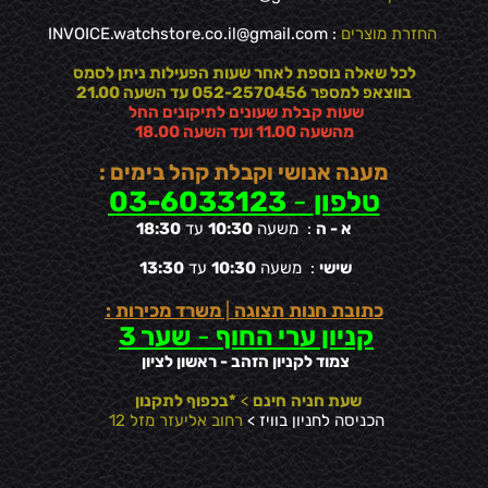
החזרת מוצרים
:
INVOICE.watchstore.co.il@gmail.com
לכל שאלה נוספת לאחר שעות הפעילות ניתן לסמס
בווצאפ למספר 052-2570456 עד השעה 21.00
שעות קבלת שעונים לתיקונים החל
מהשעה 11.00 ועד השעה 18.00
מענה אנושי וקבלת קהל בימים :
טלפון
-
03-6033123
א - ה
: משעה
10:30
עד
18:30
שישי
: משעה
10:30
עד
13:30
כתובת חנות תצוגה
|
משרד מכירות :
קניון ערי החוף
-
שער 3
צמוד לקניון הזהב - ראשון לציון
שעת חניה
חינם
>
*בכפוף לתקנון
הכניסה לחניון בוויז >
רחוב אליעזר מזל 12