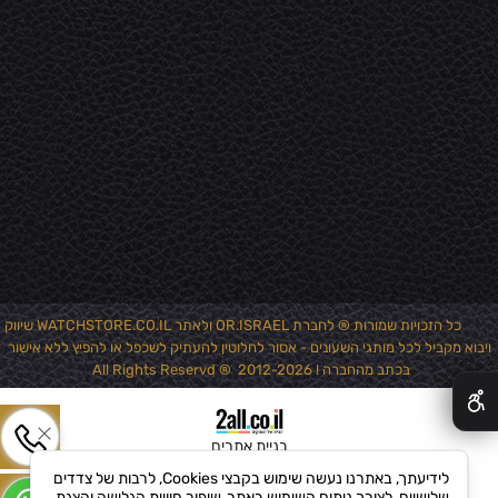
כל הזכויות שמורות ® לחברת OR.ISRAEL ולאתר WATCHSTORE.CO.IL שיווק
ויבוא מקביל לכל מותגי השעונים - אסור לחלוטין להעתיק לשכפל או להפיץ ללא אישור
✕
בכתב מהחברה ! 2012-2026 ® All Rights Reservd
בניית אתרים
לידיעתך, באתרנו נעשה שימוש בקבצי Cookies, לרבות של צדדים
שלישיים, לצורך ניתוח השימוש באתר, שיפור חוויית הגלישה והצגת