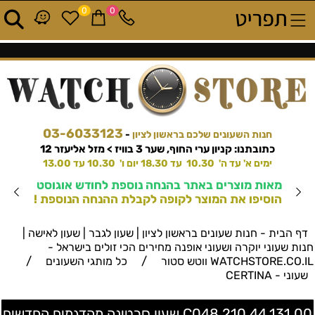
0
0
03-6033123
חנות השעונים שלכם בראשון לציון
-
כתובתנו: קניון ערי החוף, שער 3 בוויז > מזל אליעזר 12
ימים א' עד ה' 10.30 עד 18.30 יום ו' 10.30 עד 13.00
מאות מוצרים באתר בהנחה נוספת לחודש אוגוסט
הוסיפו את המוצר לקופה לקבלת ההנחה הנוספת !
דף הבית - חנות שעונים בראשון לציון | שעון לגבר | שעון לאישה |
חנות שעוני יוקרה ושעוני אופנה מחירים הכי זולים בישראל -
/
/
WATCHSTORE.CO.IL ווטש סטור
כל מותגי השעונים
שעוני - CERTINA
C048.210.44.131.00 שעון סרטינה מהדגמים החדשים