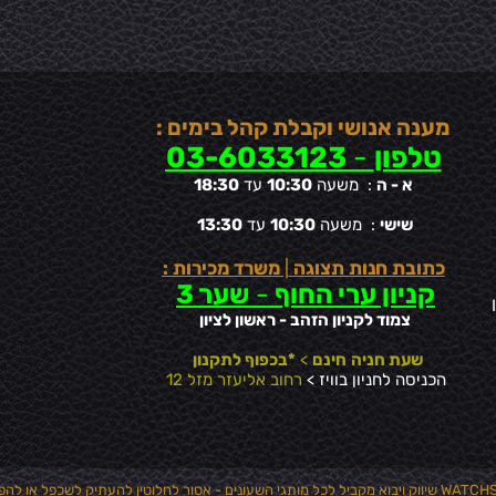
מענה אנושי וקבלת קהל בימים :
טלפון
-
03-6033123
א - ה
: משעה
10:30
עד
18:30
שישי
: משעה
10:30
עד
13:30
כתובת חנות תצוגה
|
משרד מכירות :
קניון ערי החוף
-
שער 3
צמוד לקניון הזהב - ראשון לציון
שעת חניה
חינם
>
*בכפוף לתקנון
הכניסה לחניון בוויז >
רחוב אליעזר מזל 12