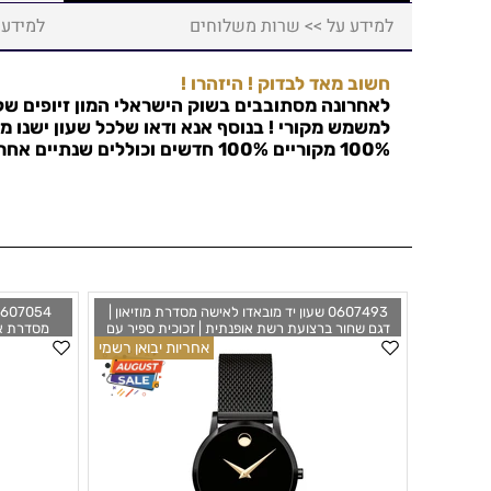
למידע על >> שרות משלוחים
למידע 
חשוב מאד לבדוק ! היזהרו !
לאחרונה מסתובבים בשוק הישראלי המון זיופים של 
למשמש מקורי ! בנוסף אנא ודאו שלכל שעון ישנו מס
100% מקוריים 100% חדשים וכוללים שנתיים אחריות !
0607493 שעון יד מובאדו לאישה מסדרת מוזיאון |
דגם שחור ברצועת רשת אופנתית | זכוכית ספיר עם
מסדרת אס
שנתיים אחריות יבואן רשמי | מלאי מוגבל Movado
אחריות יבואן רשמי
Dial Gold
Museum Classic Quartz Black Dial Ladies
4
Watch 0607493