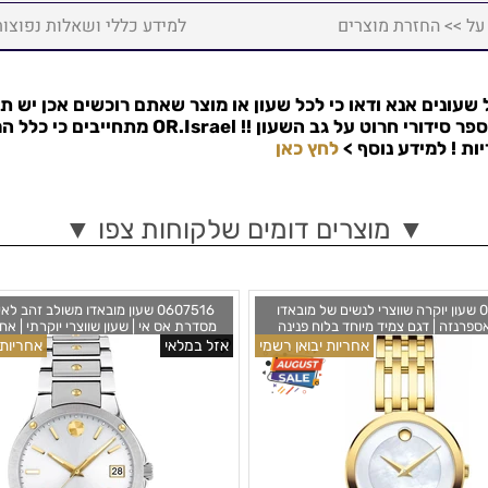
על >> החזרת מוצרים
למידע כללי ושאלות נפוצות
שעונים אנא ודאו כי לכל שעון או מוצר שאתם רוכשים אכן יש ת
פר סידורי חרוט על גב השעון !!
OR.Israel
מתחייבים כי כלל המ
למידע נוסף >
לחץ כאן
▼ מוצרים דומים שלקוחות צפו ▼
0607054 שעון יוקרה שווצרי לנשים של מובאדו
0607516 שעון מובאדו משולב זהב ל
פרנזה | דגם צמיד מיוחד בלוח פנינה
מסדרת אס אי | שעון שווצרי יוקרתי | אחר
מרשים | שנתיים אחריות יבואן רשמי | MOVADO
רשמי | מלאי מוגבל | o Tone
אחריות יבואן רשמי
אזל במלאי
אחריות 
m Women's Watch 0607516
Esperanza 28MM Mother Of Pearl 
Women's Watch 060705