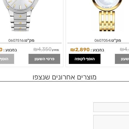
מק"ט:
מק"ט:
0607516
0607054
₪
4,350
₪
4
0
₪
2,890
במבצע :
במבצע :
מחירון
שעון
הוסף לקופה
פרטי השעון
הוסף 
מוצרים אחרונים שנצפו