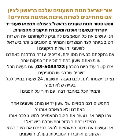
אור ישראל חנות השעונים שלכם בראשון לציון
אנו מתחייבים לשרות,איכות,אמינות ומחירים !
ווטש סטור
חנות שעונים בראשל'צ
אצלנו תמצאו שעוני יד
יוקרתיים,שעוני אופנה ומעבדת תיקונים מקצועית.
אנו עושים את כל המאמצים להעניק ללקוחותנו את השרות
הטוב ביותר לצד המוצרים והמחירים הטובים ביותר בישראל
לשעוני יד ושרות תיקונים !
אם נתקלתם בבעיה מסויימת, צריכים עזרה בהזמנה באתרנו
או מצאתם שעון במחיר זול יותר במקום אחר
צרו קשר עוד היום בטלפון
03-6033123
, אנו נעשה הכל
בשביל שתרגישו מסופקים.
נציגנו ישמחו לתת לכם מענה ותשובות 24 שעות במייל לכל
בעייה שלא תצוץ.
ותמיד הכל באהבה רבה ועם חיוך על הפנים !
מחפשים דגם מסויים של שעון יד או מותג שעונים אחר
באתרנו ולא מצאתם אותו ?
צרו קשר אנו נעשה את מיטב המאמצים להשיג לכם אותו
במיידי ובמחיר הזול והמשתלם בישראל !
אנו עושים את מיטב המאמצים להצג בפניכם את מירב דגמי
השעונים והחברות המובילות בעולם השעונים