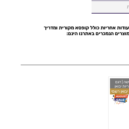
עודות אחריות כולל קופסא מקורית ומדריך
וצרים הנמכרים באתרנו הינם:
אישה | דגם
יות יבואן
Movado SE Tw
יבואן רשמי
32m