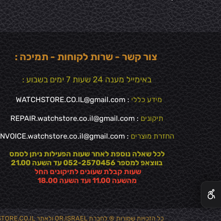
צור קשר - שרות לקוחות - תמיכה :
באימייל מענה 24 שעות 7 ימים בשבוע :
מידע כללי
:
WATCHSTORE.CO.IL@gmail.com
תיקונים
: REPAIR.watchstore.co.il@gmail.com
החזרת מוצרים
:
INVOICE.watchstore.co.il@gmail.com
לכל שאלה נוספת לאחר שעות הפעילות ניתן לסמס
בווצאפ למספר 052-2570456 עד השעה 21.00
שעות קבלת שעונים לתיקונים החל
✕
מהשעה 11.00 ועד השעה 18.00
כל הזכויות שמורות ® לחברת OR.ISRAEL ולאתר WATCHSTORE.CO.IL שיווק ויבוא מקביל לכל מותגי השעונים - אסור לחלוטין להעתיק לשכפל או להפיץ ללא אישור בכתב מהחברה ! 2012-2026 ® All Rights Reservd