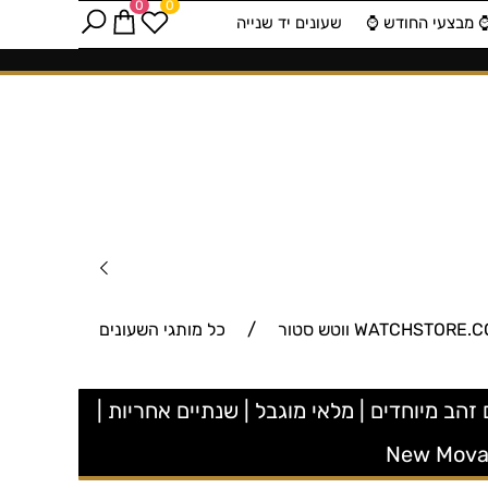
0
0
️ מבצעי החודש ⌚️
שעונים יד שנייה
/
כל מותגי השעונים
ם זהב מיוחדים | מלאי מוגבל | שנתיים אחריות |
New Movad