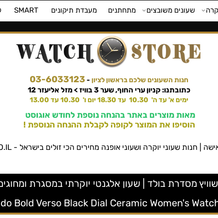
קרה
שעונים משובצים
מתחתנים
מעבדת תיקונים
SMART
⌚
03-6033123
חנות השעונים שלכם בראשון לציון
-
כתובתנו: קניון ערי החוף, שער 3 בוויז > מזל אליעזר 12
ימים א' עד ה' 10.30 עד 18.30 יום ו' 10.30 עד 13.00
מאות מוצרים באתר בהנחה נוספת לחודש אוגוסט
הוסיפו את המוצר לקופה לקבלת ההנחה הנוספת !
שעוני יוקרה ושעוני אופנה מחירים הכי זולים בישראל - WATCHSTORE.CO.IL ווטש סטור
אדו שוויץ מסדרת בולד | שעון אלגנטי יוקרתי במסגרת ומחוגי
o Bold Verso Black Dial Ceramic Women's Wat