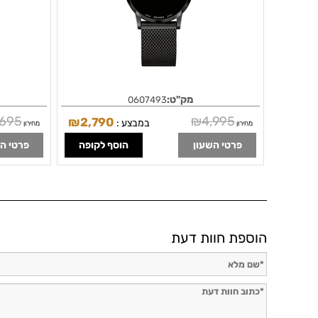
מק"ט:
0607493
,695
₪
4,995
₪
2,790
במבצע :
מחירון
מחירון
פרטי השעון
הוסף לקופה
פרטי ה
הוספת חוות דעת