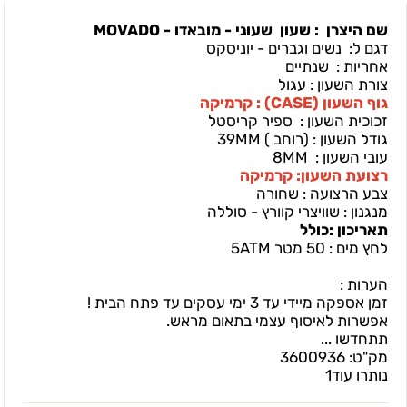
שם היצרן : שעון שעוני - מובאדו - MOVADO
דגם ל: נשים וגברים - יוניסקס
אחריות : שנתיים
צורת השעון : עגול
גוף השעון (CASEׂ) : קרמיקה
זכוכית השעון : ספיר קריסטל
גודל השעון : (רוחב ) 39MM
עובי השעון : 8MM
רצועת השעון: קרמיקה
צבע הרצועה : שחורה
מנגנון : שוויצרי קוורץ - סוללה
תאריכון :כולל
לחץ מים : 50 מטר 5ATM
הערות :
זמן אספקה מיידי עד 3 ימי עסקים עד פתח הבית !
אפשרות לאיסוף עצמי בתאום מראש.
תתחדשו ...
מק"ט:
3600936
נותרו עוד
1