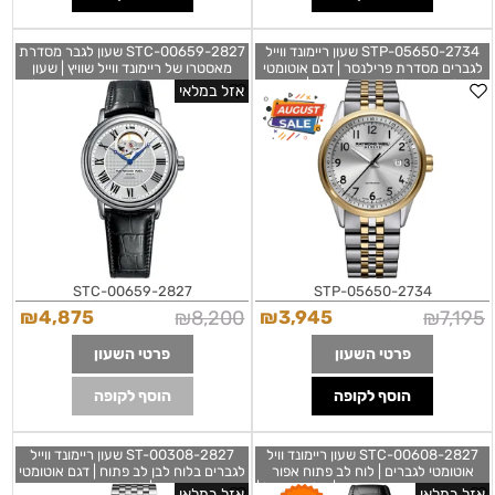
2734-STP-05650 שעון ריימונד ווייל
2827-STC-00659 שעון לגבר מסדרת
לגברים מסדרת פרילנסר | דגם אוטומטי
מאסטרו של ריימונד ווייל שוויץ | שעון
משולב זהב בלוח כסוף מספרים| שנתיים
אוטומטי אלגנטי ברצועת עור שחורה לוח
אזל במלאי
אחריות | Raymond Weil Freelancer
פתוח | Men's Raymond Weil Maestro
2827-STC-00659 Automatic
Auto Silver Dial Two-Tone 2734-
Watch
STP-05650
2827-STC-00659
2734-STP-05650
₪
4,875
₪
8,200
₪
3,945
₪
7,195
פרטי השעון
פרטי השעון
הוסף לקופה
הוסף לקופה
2827-STC-00608 שעון ריימונד וויל
2827-ST-00308 שעון ריימונד ווייל
אוטומטי לגברים | לוח לב פתוח אפור
לגברים בלוח לבן לב פתוח | דגם אוטומטי
מיוחד ברצועות עור שחורה | מלאי מוגבל |
מסדרת מאסטרו | לוח רומי עם גב חאחורי
אזל במלאי
אזל במלאי