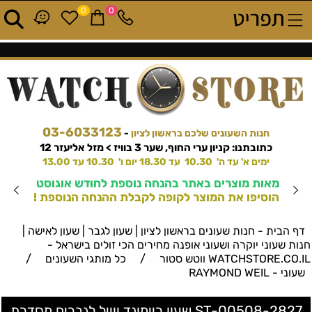
0
0
03-6033123
חנות השעונים שלכם בראשון לציון
-
כתובתנו: קניון ערי החוף, שער 3 בוויז > מזל אליעזר 12
ימים א' עד ה' 10.30 עד 18.30 יום ו' 10.30 עד 13.00
מאות מוצרים באתר בהנחה נוספת לחודש אוגוסט
הוסיפו את המוצר לקופה לקבלת ההנחה הנוספת !
דף הבית - חנות שעונים בראשון לציון | שעון לגבר | שעון לאישה |
חנות שעוני יוקרה ושעוני אופנה מחירים הכי זולים בישראל -
/
/
WATCHSTORE.CO.IL ווטש סטור
כל מותגי השעונים
שעוני - RAYMOND WEIL
2827-ST-00508 שעון ריימונד ווייל לגברים מסדרת