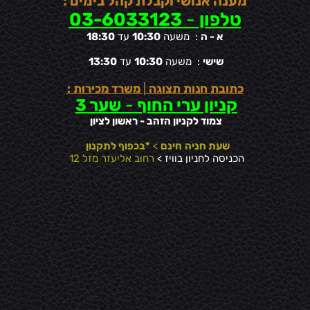
מענה אנושי וקבלת קהל בימים :
טלפון
-
03-6033123
א - ה
: משעה
10:30
עד
18:30
שישי
: משעה
10:30
עד
13:30
כתובת חנות תצוגה
|
משרד מכירות :
קניון ערי החוף
-
שער 3
צמוד לקניון הזהב - ראשון לציון
שעת חניה
חינם
>
*בכפוף לתקנון
הכניסה לחניון בוויז >
רחוב אליעזר מזל 12