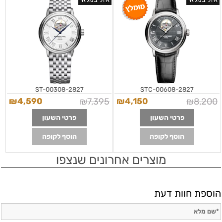
שנתיים אחריות | Raymond Weil 2827-
שקוף | שנתיים אחריות | Maestro
Automatic White Dial Men's Watch
STC-00608 Men's Maestro Silver-
2827-ST-00308
Tone Automatic Watch
2827-ST-00308
2827-STC-00608
₪
4,590
₪
7,395
₪
4,150
₪
8,200
פרטי השעון
פרטי השעון
הוסף לקופה
הוסף לקופה
מוצרים אחרונים שנצפו
הוספת חוות דעת