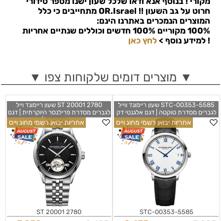
מקורי ! בנוסף אנא ודאו שלכל שעון ישנו מספר סידורי
חרוט על גב השעון !!
OR.Israel
מתחייבים כי כלל
המוצרים הנמכרים באתרנו הינם:
100% מקוריים 100% חדשים וכוללים שנתיים אחריות
!
למידע נוסף >
לחץ כאן
▼ מוצרים דומים שלקוחות צפו ▼
5585-STC-00353 שעון ריימונד ווייל
2780 ST 20001 שעון ריימונד וייל
לגברים מסדרת טוקטה | דגם אלגנטי דק
לגברים מסדרת פרילנסר היוקרתית | דגם
וקלאסי בלוח לבן עם ספרות רומיות
אוטומטי בלוח שחור פתוח | שעון אלגנטי
אחריות יבואן רשמי מחוג וייס
אחריות יבואן רשמי מחוג וייס
כחולות שנתיים אחריות יבואן רשמי |
ספורטיבי כולל שנתיים אחריות יבואן רשמי
| Raymond Weil Freelancer Mens
Raymond Weil Toccata Quartz
Watch 2780-ST-20001
Watch | 5585-STC-00353
2780 ST 20001
5585-STC-00353