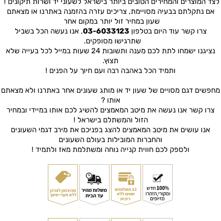
לצד המוצרים והמחירים הטובים ביותר בישראל לשעוני יד ושרות תיקונים !
אם נתקלתם בבעיה מסויימת, צריכים עזרה בהזמנה באתרנו או מצאתם
שעון במחיר זול יותר במקום אחר
צרו קשר עוד היום בטלפון
03-6033123
, אנו נעשה הכל בשביל
שתרגישו מסופקים.
נציגנו ישמחו לתת לכם מענה ותשובות 24 שעות במייל לכל בעייה שלא
תצוץ.
ותמיד הכל באהבה רבה ועם חיוך על הפנים !
מחפשים דגם מסויים של שעון יד או מותג שעונים אחר באתרנו ולא מצאתם
אותו ?
צרו קשר אנו נעשה את מיטב המאמצים להשיג לכם אותו במיידי ובמחיר
הזול והמשתלם בישראל !
אנו עושים את מיטב המאמצים להצג בפניכם את מירב דגמי השעונים
והחברות המובילות בעולם השעונים
ולספק לכם חווית קנייה נוחה ומשתלמת מאז ולתמיד !