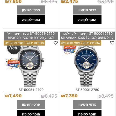
₪
7,850
₪
8,495
₪
2,475
₪
3,295
פרטי השעון
פרטי השעון
הוסף לקופה
הוסף לקופה
2780 ST 50001 ריימונד וייל פרילנסר
2790-ST-50051 שעון ריימונד ווייל
כחול מהמם לגברים | מנגנון אוטומטי עם
לגברים מסדרת פרילנסר המרובעת
לוח פתוח | שעון יוקרתי שווצרי כולל
החדשה | לוח כחול לב פתוח | אוטומטי
אחריות יבואן רשמי מחוג וייס
אחריות יבואן רשמי מחוג וייס
שנתיים אחריות יבואן רשמי בישראל |
רצועת ג'ובלי | שנתיים אחריות יבואן רשמי
| Raymond Weil Freelancer
Raymond Weil Freelancer Open
Automatic Mens Watch 40mm
Heart RW1212 2780-ST-50001
2790-ST-500
2790-ST-50051
2780 ST 50001
₪
7,490
₪
8,495
₪
7,350
₪
8,495
פרטי השעון
פרטי השעון
הוסף לקופה
הוסף לקופה