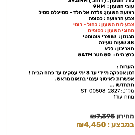
גודל השעון : ( רוחב ) 39.5MM
עובי השעון : 9MM
רצועת השעון: פלדת אל חלד - סטיינלס סטיל
צבע הרצועה : כסופה
צבע לוח השעון : כחול - רומי
מחוגי השעון : כסופים
מנגנון : שווצרי אוטומטי
38 שעות טעינה
תאריכון : ללא
לחץ מים : 50 מטר 5ATM
הערות :
זמן אספקה מיידי עד 3 ימי עסקים עד פתח הבית !
אפשרות לאיסוף עצמי בתאום מראש.
תתחדשו ...
מק"ט:
2827-ST-00508
נותרו עוד
1
מחירון
7,395
₪
במבצע :
4,450
₪