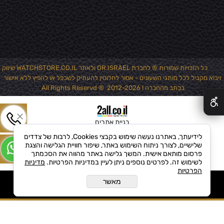
כל הזכויות שמורות ® לחברת OR.ISRAEL ולאתר WATCHSTORE.CO.IL שיווק
ויבוא מקביל לכל מותגי השעונים - אסור לחלוטין להעתיק לשכפל או להפיץ ללא אישור
✕
בכתב מהחברה ! 2012-2026 ® All Rights Reservd
בניית אתרים
לידיעתך, באתרנו נעשה שימוש בקבצי Cookies, לרבות של צדדים
שלישיים, לצורך ניתוח השימוש באתר, שיפור חוויית הגלישה והצגת
פרסום מותאם אישית. המשך גלישה באתר מהווה את הסכמתך
לשימוש זה. לפרטים נוספים ניתן לעיין במדיניות הפרטיות.
מדיניות
הפרטיות
מאשר
הוסף לקופה