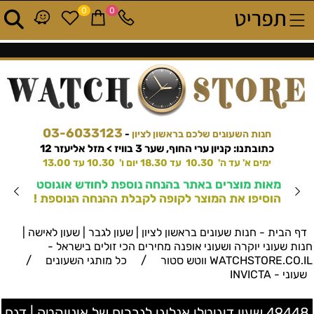
0
0
03-6033123
חנות השעונים שלכם בראשון לציון
-
כתובתנו: קניון ערי החוף, שער 3 בוויז > מזל אליעזר 12
ימים א' עד ה' 10.30 עד 18.30 יום ו' 10.30 עד 13.00
מאות מוצרים באתר בהנחה נוספת לחודש אוגוסט
הוסיפו את המוצר לקופה לקבלת ההנחה הנוספת !
דף הבית - חנות שעונים בראשון לציון | שעון לגבר | שעון לאישה |
חנות שעוני יוקרה ושעוני אופנה מחירים הכי זולים בישראל -
/
/
WATCHSTORE.CO.IL ווטש סטור
כל מותגי השעונים
שעוני - INVICTA
49448 שעון דיגיטלי אנלוגי לגברים של אינווקטה | דגם