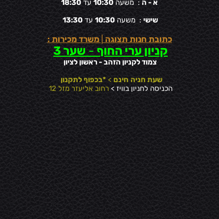
א - ה
: משעה
10:30
עד
18:30
שישי
: משעה
10:30
עד
13:30
כתובת חנות תצוגה
|
משרד מכירות :
קניון ערי החוף
-
שער 3
צמוד לקניון הזהב - ראשון לציון
שעת חניה
חינם
>
*בכפוף לתקנון
הכניסה לחניון בוויז >
רחוב אליעזר מזל 12