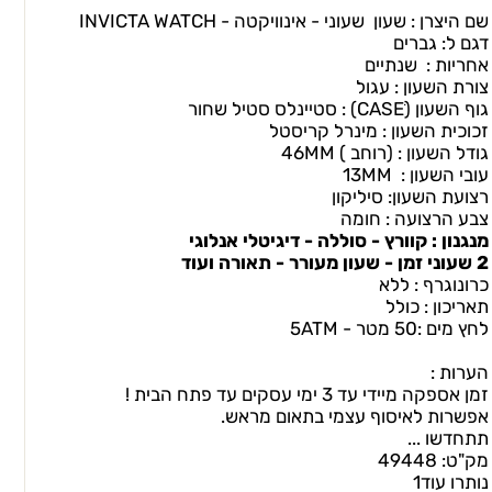
שם היצרן : שעון שעוני - אינוויקטה -
INVICTA WATCH
דגם ל: גברים
אחריות : שנתיים
צורת השעון : עגול
גוף השעון (CASEׂ) : סטיינלס סטיל שחור
זכוכית השעון : מינרל קריסטל
גודל השעון : (רוחב ) 46MM
עובי השעון : 13MM
רצועת השעון: סיליקון
צבע הרצועה : חומה
מנגנון : קוורץ - סוללה - דיגיטלי אנלוגי
2 שעוני זמן - שעון מעורר - תאורה ועוד
כרונוגרף : ללא
תאריכון : כולל
לחץ מים :50 מטר - 5ATM
הערות :
זמן אספקה מיידי עד 3 ימי עסקים עד פתח הבית !
אפשרות לאיסוף עצמי בתאום מראש.
תתחדשו ...
מק"ט:
49448
נותרו עוד
1