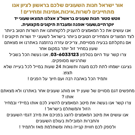
אור ישראל חנות השעונים שלכם בראשון לציון אנו
מתחייבים לשרות,איכות,אמינות ומחירים !
ווטש סטור
חנות שעונים בראשל'צ
אצלנו תמצאו שעוני יד
יוקרתיים,שעוני אופנה ומעבדת תיקונים מקצועית.
אנו עושים את כל המאמצים להעניק ללקוחותנו את השרות הטוב ביותר
לצד המוצרים והמחירים הטובים ביותר בישראל לשעוני יד ושרות תיקונים !
אם נתקלתם בבעיה מסויימת, צריכים עזרה בהזמנה באתרנו או מצאתם
שעון במחיר זול יותר במקום אחר
צרו קשר עוד היום בטלפון
03-6033123
, אנו נעשה הכל בשביל
שתרגישו מסופקים.
נציגנו ישמחו לתת לכם מענה ותשובות 24 שעות במייל לכל בעייה שלא
תצוץ.
ותמיד הכל באהבה רבה ועם חיוך על הפנים !
מחפשים דגם מסויים של שעון יד או מותג שעונים אחר באתרנו ולא מצאתם
אותו ?
צרו קשר אנו נעשה את מיטב המאמצים להשיג לכם אותו במיידי ובמחיר
הזול והמשתלם בישראל !
אנו עושים את מיטב המאמצים להצג בפניכם את מירב דגמי השעונים
והחברות המובילות בעולם השעונים
ולספק לכם חווית קנייה נוחה ומשתלמת מאז ולתמיד !