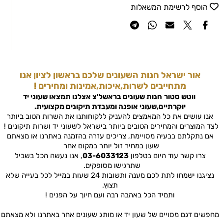
הוסף לרשימת המשאלות
אור ישראל חנות השעונים שלכם בראשון לציון אנו
מתחייבים לשרות,איכות,אמינות ומחירים !
ווטש סטור
חנות שעונים בראשל'צ
אצלנו תמצאו שעוני יד
יוקרתיים,שעוני אופנה ומעבדת תיקונים מקצועית.
אנו עושים את כל המאמצים להעניק ללקוחותנו את השרות הטוב ביותר
לצד המוצרים והמחירים הטובים ביותר בישראל לשעוני יד ושרות תיקונים !
אם נתקלתם בבעיה מסויימת, צריכים עזרה בהזמנה באתרנו או מצאתם
שעון במחיר זול יותר במקום אחר
צרו קשר עוד היום בטלפון
03-6033123
, אנו נעשה הכל בשביל
שתרגישו מסופקים.
נציגנו ישמחו לתת לכם מענה ותשובות 24 שעות במייל לכל בעייה שלא
תצוץ.
ותמיד הכל באהבה רבה ועם חיוך על הפנים !
מחפשים דגם מסויים של שעון יד או מותג שעונים אחר באתרנו ולא מצאתם