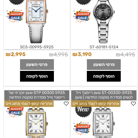
Quartz Watch | 5925-SC5-00995
ST-60181
5925-SC5-00995
5124-ST-60181
₪
2,995
₪
4,995
₪
3,190
₪
4,495
פרטי השעון
פרטי השעון
הוסף לקופה
הוסף לקופה
5925-ST-00300 שעון ריימונד וייל
5925 STP 00300 שעון יוקרתי של
לנשים מסדרת טוקטה החדשה | שעון
ריימונד ווייל מסדרת טוקטה החדשה
מלבני יוקרתי אופנתי בלוח רומי לבן |
לאישה | דגם משולב זהב בלוח רומי |
אחריות יבואן רשמי מחוג וייס
אחריות יבואן רשמי מחוג וייס
שנתיים אחריות יבואן רשמי | Raymond
Raymond Weil Toccata Quartz
Watch | 5925-STP-00300
Weil Toccata Quartz Watch | 5925-
ST-00300