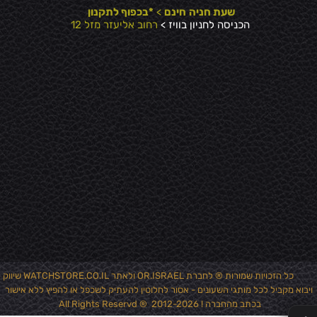
שעת חניה
חינם
>
*בכפוף לתקנון
הכניסה לחניון בוויז >
רחוב אליעזר מזל 12
כל הזכויות שמורות ® לחברת OR.ISRAEL ולאתר WATCHSTORE.CO.IL שיווק
ויבוא מקביל לכל מותגי השעונים - אסור לחלוטין להעתיק לשכפל או להפיץ ללא אישור
✕
בכתב מהחברה ! 2012-2026 ® All Rights Reservd