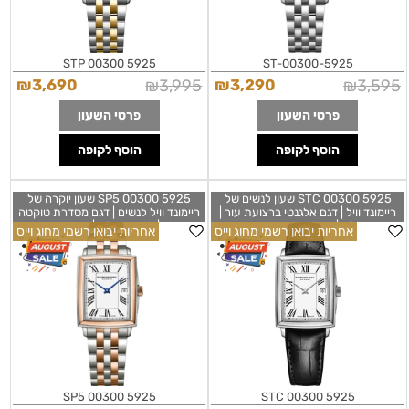
5925 STP 00300
5925-ST-00300
₪
3,690
₪
3,995
₪
3,290
₪
3,595
פרטי השעון
פרטי השעון
הוסף לקופה
הוסף לקופה
5925 STC 00300 שעון לנשים של
5925 SP5 00300 שעון יוקרה של
ריימונד וויל | דגם אלגנטי ברצועת עור |
ריימונד וויל לנשים | דגם מסדרת טוקטה
לוח רומי לבן | שעון שווצרי חדש מסדרת
רוז גולד | לוח רומי לבן | שנתיים אחריות
אחריות יבואן רשמי מחוג וייס
אחריות יבואן רשמי מחוג וייס
טוקטה | Raymond Weil Toccata
יבואן רשמי | Raymond Weil Toccata
Quartz White Dial Ladies Watch
Ladies Watch 5925-STC-00300
5925-SP5-00300
5925 SP5 00300
5925 STC 00300