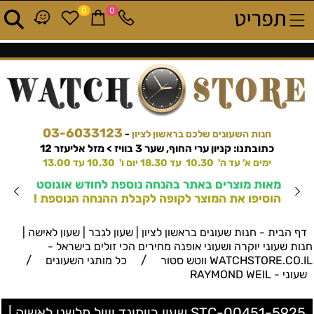
0
0
03-6033123
חנות השעונים שלכם בראשון לציון
-
כתובתנו: קניון ערי החוף, שער 3 בוויז > מזל אליעזר 12
ימים א' עד ה' 10.30 עד 18.30 יום ו' 10.30 עד 13.00
מאות מוצרים באתר בהנחה נוספת לחודש אוגוסט
הוסיפו את המוצר לקופה לקבלת ההנחה הנוספת !
דף הבית - חנות שעונים בראשון לציון | שעון לגבר | שעון לאישה |
חנות שעוני יוקרה ושעוני אופנה מחירים הכי זולים בישראל -
/
/
WATCHSTORE.CO.IL ווטש סטור
כל מותגי השעונים
שעוני - RAYMOND WEIL
5925-STC-00451 שעון ריימונד ווייל מלשני לאשיה |