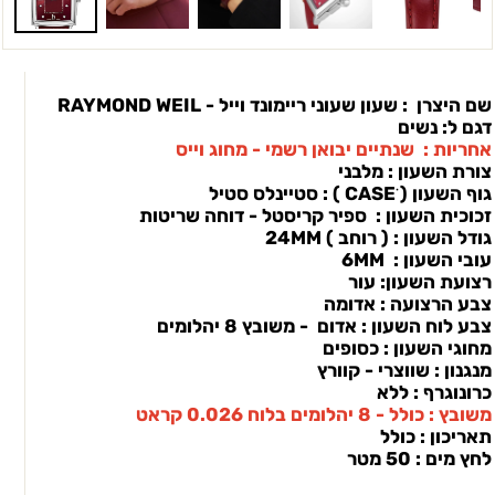
שם היצרן : שעון שעוני ריימונד וייל - RAYMOND WEIL
דגם ל: נשים
אחריות : שנתיים יבואן רשמי - מחוג וייס
צורת השעון : מלבני
גוף השעון ( CASEׂ ) : סטיינלס סטיל
זכוכית השעון : ספיר קריסטל - דוחה שריטות
גודל השעון : ( רוחב ) 24MM
עובי השעון : 6MM
רצועת השעון: עור
צבע הרצועה : אדומה
צבע לוח השעון : אדום - משובץ 8 יהלומים
מחוגי השעון : כסופים
מנגנון : שווצרי - קוורץ
כרונוגרף : ללא
משובץ : כולל - 8 יהלומים בלוח 0.026 קראט
תאריכון : כולל
לחץ מים : 50 מטר