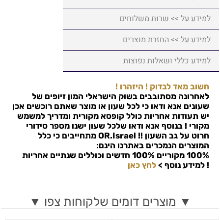
למידע על >> שרות משלוחים
למידע על >> החזרת מוצרים
למידע כללי ושאלות נפוצות
חשוב מאד לבדוק ! היזהרו !
לאחרונה מסתובבים בשוק הישראלי המון זיופים של
שעונים אנא ודאו כי לכל שעון או מוצר שאתם רוכשים אכן
יש תעודות אחריות כולל קופסא מקורית ומדריך למשמש
מקורי ! בנוסף אנא ודאו שלכל שעון ישנו מספר סידורי
חרוט על גב השעון !!
OR.Israel
מתחייבים כי כלל
המוצרים הנמכרים באתרנו הינם:
100% מקוריים 100% חדשים וכוללים שנתיים אחריות
!
למידע נוסף >
לחץ כאן
▼ מוצרים דומים שלקוחות צפו ▼