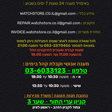
באימייל מענה 24 שעות 7 ימים בשבוע :
מידע כללי
:
WATCHSTORE.CO.IL@gmail.com
תיקונים
: REPAIR.watchstore.co.il@gmail.com
החזרת מוצרים
:
INVOICE.watchstore.co.il@gmail.com
לכל שאלה נוספת לאחר שעות הפעילות ניתן לסמס
בווצאפ למספר 052-2570456 עד השעה 21.00
שעות קבלת שעונים לתיקונים החל
מהשעה 11.00 ועד השעה 18.00
מענה אנושי וקבלת קהל בימים :
טלפון
-
03-6033123
א - ה
: משעה
10:30
עד
18:30
שישי
: משעה
10:30
עד
13:30
כתובת חנות תצוגה
|
משרד מכירות :
קניון ערי החוף
-
שער 3
צמוד לקניון הזהב - ראשון לציון