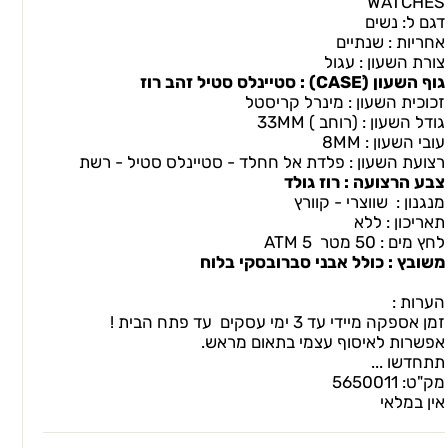
WATCHES
דגם ל: נשים
אחריות : שנתיים
צורת השעון : עגול
גוף השעון (CASEׂ) : סטיינלס סטיל זהב רוז
זכוכית השעון : מינרל קריסטל
גודל השעון : (רוחב ) 33MM
עובי השעון : 8MM
רצועת השעון : פלדת אל חחלד - סטיינלס סטיל - רשת
צבע הרצועה : רוז גולד
מנגנון : שווצרי - קוורץ
תאריכון : ללא
לחץ מים : 50 מטר ATM 5
משובץ : כולל אבני סברובסקי בלוח
הערות :
זמן אספקה מיידי עד 3 ימי עסקים עד פתח הבית !
אפשרות לאיסוף עצמי בתאום מראש.
תתחדשו ...
מק"ט:
5650011
אין במלאי