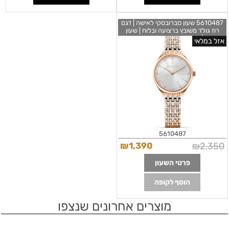
5610487 שעון סברובסקי לאישה | דגם
רוז גולד משובץ ברצועה ובלוח | שעון
אלגנטי | Swarovski Crystal Attract
אזל במלאי
Watch Metal Bracelet, White, Rose-
Gold Tone 5610487
5610487
₪
1,390
₪
2,350
פרטי השעון
הוסף לקופה
מוצרים אחרונים שנצפו