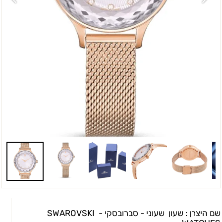
שם היצרן : שעון שעוני - סברובסקי - SWAROVSKI