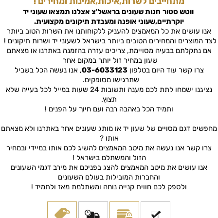
מתחייבים לשרות,איכות,אמינות ומחירים !
ווטש סטור
חנות שעונים בראשל'צ
אצלנו תמצאו שעוני יד
יוקרתיים,שעוני אופנה ומעבדת תיקונים מקצועית.
אנו עושים את כל המאמצים להעניק ללקוחותנו את השרות הטוב ביותר
לצד המוצרים והמחירים הטובים ביותר בישראל לשעוני יד ושרות תיקונים !
אם נתקלתם בבעיה מסויימת, צריכים עזרה בהזמנה באתרנו או מצאתם
שעון במחיר זול יותר במקום אחר
צרו קשר עוד היום בטלפון
03-6033123
, אנו נעשה הכל בשביל
שתרגישו מסופקים.
נציגנו ישמחו לתת לכם מענה ותשובות 24 שעות במייל לכל בעייה שלא
תצוץ.
ותמיד הכל באהבה רבה ועם חיוך על הפנים !
מחפשים דגם מסויים של שעון יד או מותג שעונים אחר באתרנו ולא מצאתם
אותו ?
צרו קשר אנו נעשה את מיטב המאמצים להשיג לכם אותו במיידי ובמחיר
הזול והמשתלם בישראל !
אנו עושים את מיטב המאמצים להצג בפניכם את מירב דגמי השעונים
והחברות המובילות בעולם השעונים
ולספק לכם חווית קנייה נוחה ומשתלמת מאז ולתמיד !