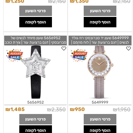
₪
1,250
₪
2,150
₪
1,350
₪
2,150
פרטי השעון
פרטי השעון
הוסף לקופה
הוסף לקופה
5649999 שעון יד סברובסקי רוז גולד
5656952 שעון מיוחד לנשים של
לנשים | דגם ברצועת עור | לוח מהמם |
סברובסקי | דגם ברצועת עור | צורת כוכב
שנתיים אחריות | מלאי מוגבל |
מיוחד משובץ אבני סברובסקי | שעון
Swarovski 5649999 Octea Nova
אופנתי שווצרי | Symbolica Star
Quartz Crystal Silver Dial Ladies
Watch Beige Leather
Watch 5656952 by Swarovski
5656952
5649999
₪
1,485
₪
2,350
₪
950
₪
1,950
פרטי השעון
פרטי השעון
הוסף לקופה
הוסף לקופה