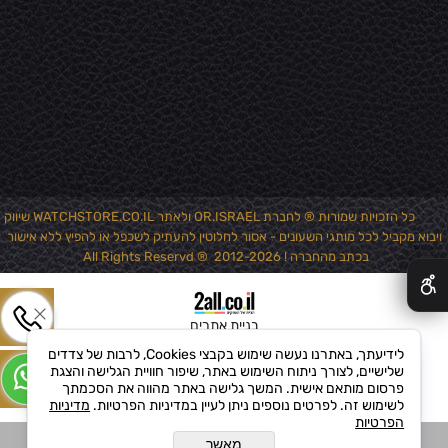
כל הזכויות שמורות ® לחברת OR.ISRAEL ולאתר WATCHSTORE.CO.IL שיווק
ויבוא מקביל לכל מותגי השעונים - אסור לחלוטין להעתיק לשכפל או להפיץ ללא אישור
✕
בכתב מהחברה ! 2012-2026 ® All Rights Reservd
בניית אתרים
לידיעתך, באתרנו נעשה שימוש בקבצי Cookies, לרבות של צדדים
שלישיים, לצורך ניתוח השימוש באתר, שיפור חוויית הגלישה והצגת
פרסום מותאם אישית. המשך גלישה באתר מהווה את הסכמתך
לשימוש זה. לפרטים נוספים ניתן לעיין במדיניות הפרטיות.
מדיניות
הפרטיות
מאשר