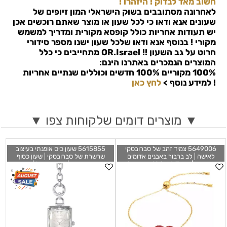
חשוב מאד לבדוק ! היזהרו !
לאחרונה מסתובבים בשוק הישראלי המון זיופים של
שעונים אנא ודאו כי לכל שעון או מוצר שאתם רוכשים אכן
יש תעודות אחריות כולל קופסא מקורית ומדריך למשמש
מקורי ! בנוסף אנא ודאו שלכל שעון ישנו מספר סידורי
חרוט על גב השעון !!
OR.Israel
מתחייבים כי כלל
המוצרים הנמכרים באתרנו הינם:
100% מקוריים 100% חדשים וכוללים שנתיים אחריות
!
למידע נוסף >
לחץ כאן
▼ מוצרים דומים שלקוחות צפו ▼
5649006 צמיד זהב של סברובסקי
5615855 שעון כיס אופנתי בעיצוב
לאישה | לב ברבור באבנים אדומים
שרשרת של סברובסקי | שעון כסוף
מיוחדים | Swarovski Gold-Tone
אופנתי יוניסקס | מלאי מוגבל | שנתיים
Plated Red Heart Una Bracelet
אחריות | Swarovski Women's Classic
32mm Quartz Pocket Watch
5649006
5615855