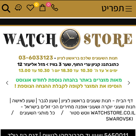
0
0
03-6033123
חנות השעונים שלכם בראשון לציון
-
כתובתנו: קניון ערי החוף, שער 3 בוויז > מזל אליעזר 12
ימים א' עד ה' 10.30 עד 18.30 יום ו' 10.30 עד 13.00
מאות מוצרים באתר בהנחה נוספת לחודש אוגוסט
הוסיפו את המוצר לקופה לקבלת ההנחה הנוספת !
דף הבית - חנות שעונים בראשון לציון | שעון לגבר | שעון לאישה |
חנות שעוני יוקרה ושעוני אופנה מחירים הכי זולים בישראל -
/
/
WATCHSTORE.CO.IL ווטש סטור
כל מותגי השעונים
SWAROVSKI
5650011 שעון יד סברובסקי לנשים | דגם רוז גולד