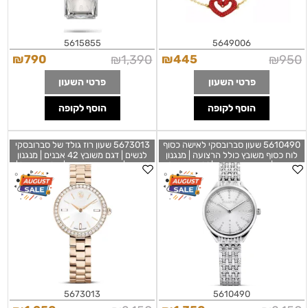
5615855
5649006
₪
790
₪
1,390
₪
445
₪
950
פרטי השעון
פרטי השעון
הוסף לקופה
הוסף לקופה
5610490 שעון סברובסקי לאישה כסוף
5673013 שעון רוז גולד של סברובסקי
לוח כסוף משובץ כולל הרצועה | מנגנון
לנשים | דגם משובץ 42 אבנים | מנגנון
שווצרי | שנתיים אחריות | Swarovski
שווצרי | שנתיים אחריות | מלאי מוגבל |
Attract 5610490 Silver Dial
שעוני אופנה יוקרתיים לאישה |
Swarovski Certa Watch 5673013
Women's Quartz Watch
Champagne Gold Tone
5673013
5610490