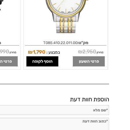
מק"ט:
מ
T085.410.22.011.00
,990
₪
2,950
₪
1,790
במבצע :
מחירון
מחירון
פרטי השעון
הוסף לקופה
פרטי ה
הוספת חוות דעת