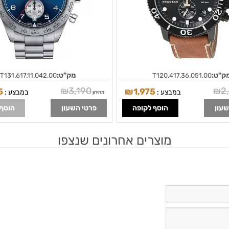
ק"ט:
מק"ט:
T131.617.11.042.00
T120.417.36.051.00
₪
3,190
₪
2
5
₪
1,975
במבצע :
במבצע :
מחירון
שעון
הוסף לקופה
פרטי השעון
הוסף 
מוצרים אחרונים שנצפו