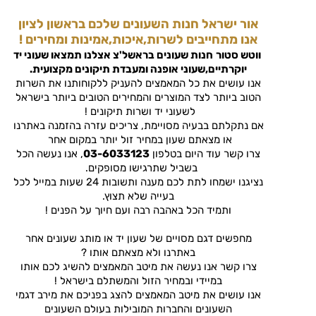
אור ישראל חנות השעונים שלכם בראשון לציון
אנו מתחייבים לשרות,איכות,אמינות ומחירים !
ווטש סטור
חנות שעונים בראשל'צ
אצלנו תמצאו שעוני יד
יוקרתיים,שעוני אופנה ומעבדת תיקונים מקצועית.
אנו עושים את כל המאמצים להעניק ללקוחותנו את השרות
הטוב ביותר לצד המוצרים והמחירים הטובים ביותר בישראל
לשעוני יד ושרות תיקונים !
אם נתקלתם בבעיה מסויימת, צריכים עזרה בהזמנה באתרנו
או מצאתם שעון במחיר זול יותר במקום אחר
צרו קשר עוד היום בטלפון
03-6033123
, אנו נעשה הכל
בשביל שתרגישו מסופקים.
נציגנו ישמחו לתת לכם מענה ותשובות 24 שעות במייל לכל
בעייה שלא תצוץ.
ותמיד הכל באהבה רבה ועם חיוך על הפנים !
מחפשים דגם מסויים של שעון יד או מותג שעונים אחר
באתרנו ולא מצאתם אותו ?
צרו קשר אנו נעשה את מיטב המאמצים להשיג לכם אותו
במיידי ובמחיר הזול והמשתלם בישראל !
אנו עושים את מיטב המאמצים להצג בפניכם את מירב דגמי
השעונים והחברות המובילות בעולם השעונים