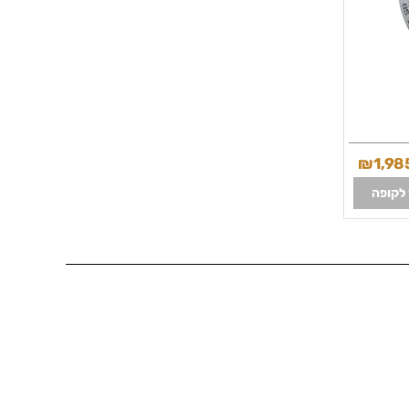
₪
1,98
לקופה