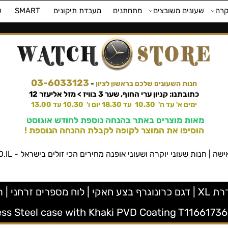
קרה
שעונים משובצים
מתחתנים
מעבדת תיקונים
SMART
⌚
03-6033123
חנות השעונים שלכם בראשון לציון
-
כתובתנו: קניון ערי החוף, שער 3 בוויז > מזל אליעזר 12
ימים א' עד ה' 10.30 עד 18.30 יום ו' 10.30 עד 13.00
מאות מוצרים באתר בהנחה נוספת לחודש אוגוסט
הוסיפו את המוצר לקופה לקבלת ההנחה הנוספת !
שעוני יוקרה ושעוני אופנה מחירים הכי זולים בישראל - WATCHSTORE.CO.IL ווטש סטור
ess Steel case with Khaki PVD Coating T116617