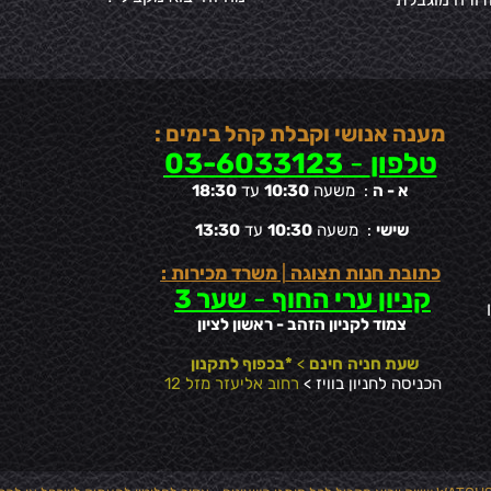
מענה אנושי וקבלת קהל בימים :
טלפון
-
03-6033123
א - ה
: משעה
10:30
עד
18:30
שישי
: משעה
10:30
עד
13:30
כתובת חנות תצוגה
|
משרד מכירות :
קניון ערי החוף
-
שער 3
צמוד לקניון הזהב - ראשון לציון
שעת חניה
חינם
>
*בכפוף לתקנון
הכניסה לחניון בוויז >
רחוב אליעזר מזל 12