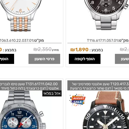
מק"ט:
מק"ט:
T063.610.22.037.01
T116.617.11.057.01
₪
2,350
₪
2
0
₪
1,890
במבצע :
במבצע :
מחירון
שעון
הוסף לקופה
פרטי השעון
הוסף 
T120.417.36.051.00 שעון אלגנטי ספורטיבי של
T131.617.11.042.00 שעון טיסו
 סי סטאר | דגם שחור כרונוגרף ברצועת
אלגנטי | דגם כרונוגרף בלוח כחול מיוחד |
עור חומה |שנתיים אחריות | Tissot Mens Seastar
כולל שנתיים אחריות | PRS516
אזל במלאי
ograph 45mm Mens Watch Blue
1000 Chronograph 316L Stainless 
T1316171104200
with PVD T12041736051