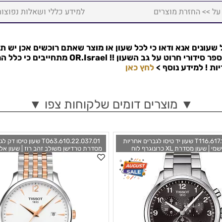
על >> החזרת מוצרים
למידע כללי ושאלות נפוצות
שעונים אנא ודאו כי לכל שעון או מוצר שאתם רוכשים אכן יש ת
פר סידורי חרוט על גב השעון !!
OR.Israel
מתחייבים כי כלל המ
למידע נוסף >
לחץ כאן
▼ מוצרים דומים שלקוחות צפו ▼
T116.617.11.057.01 שעון יד טיסו לגברים אחריות
T063.610.22.037.01 שעון טיס
יבואן רישמי | שעון מסדרת XL כרונוגרף לוח
מסדרת טרדישן משולב זהב רוז | שעון אלג
שחור/אפור מחוגים זוהרים |Tissot Chrono XL
שווצרי כולל שנתיים אחר
Mens Watch T0636102203701
Stainless Steel Watch Grey T1166