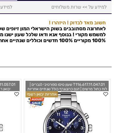
למידע על >> שרות משלוחים
למידע 
חשוב מאד לבדוק ! היזהרו !
לאחרונה מסתובבים בשוק הישראלי המון זיופים של 
למשמש מקורי ! בנוסף אנא ודאו שלכל שעון ישנו מס
100% מקוריים 100% חדשים וכוללים שנתיים אחריות !
T116.617.11.047.01 שעון טיסו ספורטיבי לגברים |
לוח כחול מרשים | דגם כרונוגרף כולל שנתיים אחריות
| חנות שעונים בראשון לציון | Tissot
אחריות יבואן רשמי
171105701
T1166171104701 Chrono XL Classic Watch