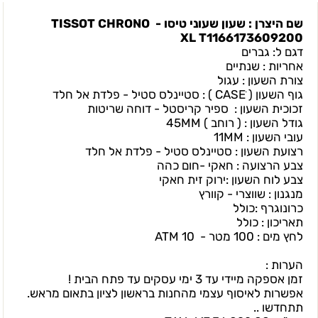
שם היצרן : שעון שעוני טיסו - TISSOT CHRONO
XL T1166173609200
דגם ל: גברים
אחריות : שנתיים
צורת השעון : עגול
גוף השעון ( CASEׂ ) : סטיינלס סטיל - פלדת אל חלד
זכוכית השעון : ספיר קריסטל - דוחה שריטות
גודל השעון : ( רוחב ) 45MM
עובי השעון : 11MM
רצועת השעון : סטיינלס סטיל - פלדת אל חלד
צבע הרצועה : חאקי -חום כהה
צבע לוח השעון :ירוק זית חאקי
מנגנון : שווצרי - קוורץ
כרונוגרף :כולל
תאריכון : כולל
לחץ מים : 100 מטר - 10 ATM
הערות :
זמן אספקה מיידי עד 3 ימי עסקים עד פתח הבית !
אפשרות לאיסוף עצמי מהחנות בראשון לציון בתאום מראש.
תתחדשו ..