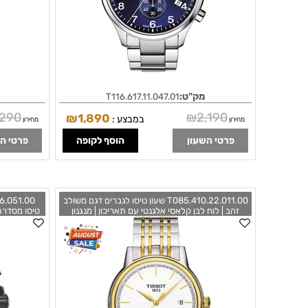
מק"ט:
T116.617.11.047.01
,290
₪
2,190
₪
1,890
במבצע :
מחירון
מחירון
פרטי השעון
הוסף לקופה
פרטי ה
T085.410.22.011.00 שעון טיסו לגברים דגם משולב
זהב | לוח לבן קלאסי אלגנטי עם תאריכון | מנגנון
טיסו מסדרת
שווצרי כולל שנתיים אחריות | Carson White Dial
Steel case
Two-tone Men's Watch T0854102201100 by
0
Tissot