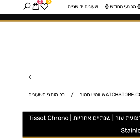
0
0
️ מבצעי החודש ⌚️
שעונים יד שנייה
/
כל מותגי השעונים
T116.617.36.092.00 שעון טיסו לגברים מסדרת XL | דגם כרונוגרף בצע חאקי | לוח מספרים זרחני | רצועת עור | שנתיים אחריות | Tissot Chrono
Stainl