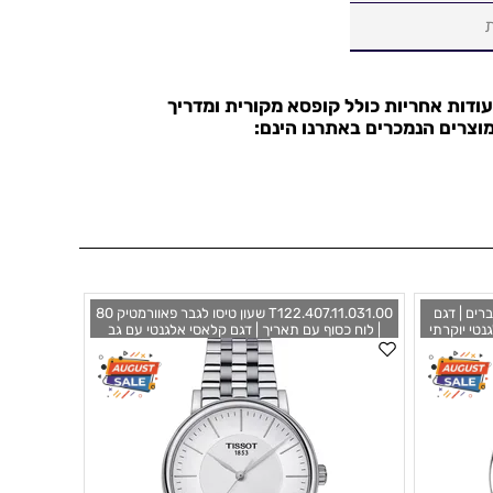
עודות אחריות כולל קופסא מקורית ומדריך
וצרים הנמכרים באתרנו הינם:
ו דק לגברים | דגם
T122.407.11.031.00 שעון טיסו לגבר פאוורמטיק 80
נטי יוקרתי
| לוח כסוף עם תאריך | דגם קלאסי אלגנטי עם גב
יות | Tissot T-Classic
אחורי שקוף | מלאי מוגבל |Tissot T-Classic
40mm Mens Watch T1224071103100
42mm 