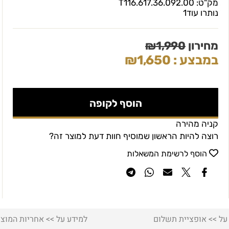
מק"ט:
T116.617.36.092.00
נותרו עוד
1
מחירון
1,990
₪
במבצע :
1,650
₪
הוסף לקופה
קניה מהירה
רוצה להיות הראשון שמוסיף חוות דעת למוצר זה?
הוסף לרשימת המשאלות
על >> אופציית תשלום
למידע על >> אחריות המוצר