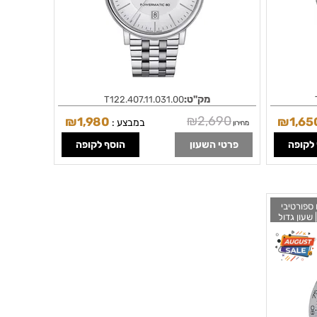
מק"ט:
T122.407.11.031.00
₪
2,690
₪
1,980
₪
1,65
במבצע :
מחירון
לקופה
פרטי השעון
הוסף לקופה
 לגברים ספורטיבי
 שעון גדול
Tissot T-Sport 
Chron