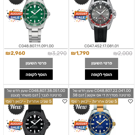
Powermatic 80 C0488071109100
Watch C0474521708101
C048.807.11.091.00
C047.452.17.081.01
₪
2,960
₪
3,290
₪
1,790
₪
2,000
פרטי השעון
פרטי השעון
הוסף לקופה
הוסף לקופה
C048.807.22.041.00 שעון חדש של
C048.807.38.051.00 שעון חדש של
סרטינה מסדרת די אס אקשן | דגם 38
סרטינה לגבר | דגם מושחר מנגנון
מ''מ אוטומטי | באזל קרמיקה עם מנגנון
אוטומטי החדש | דגם 38 מ''מ | ברצועת
5 שנים אחריות - יבואן רשמי
5 שנים אחריות - יבואן רשמי
שווצרי חדש | 5 שנים אחריות יבואן רשמי |
נאטו שחורה | 5 שנים אחריות יבואן רשמי |
Certina DS Action Diver 38mm
CERTINA DS Action Diver 38mm
Powermatic 80 C0488073805100
Powermatic 80 C0488072204100