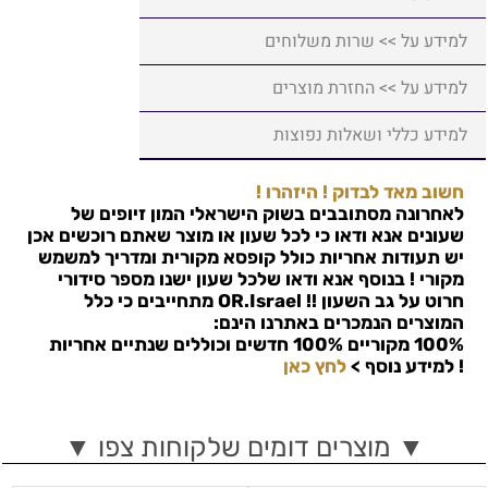
למידע על >> שרות משלוחים
למידע על >> החזרת מוצרים
למידע כללי ושאלות נפוצות
חשוב מאד לבדוק ! היזהרו !
לאחרונה מסתובבים בשוק הישראלי המון זיופים של
שעונים אנא ודאו כי לכל שעון או מוצר שאתם רוכשים אכן
יש תעודות אחריות כולל קופסא מקורית ומדריך למשמש
מקורי ! בנוסף אנא ודאו שלכל שעון ישנו מספר סידורי
חרוט על גב השעון !!
OR.Israel
מתחייבים כי כלל
המוצרים הנמכרים באתרנו הינם:
100% מקוריים 100% חדשים וכוללים שנתיים אחריות
!
למידע נוסף >
לחץ כאן
▼ מוצרים דומים שלקוחות צפו ▼