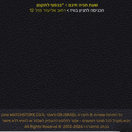
שעת חניה
חינם
>
*בכפוף לתקנון
הכניסה לחניון בוויז >
רחוב אליעזר מזל 12
כל הזכויות שמורות ® לחברת OR.ISRAEL ולאתר WATCHSTORE.CO.IL שיווק
ויבוא מקביל לכל מותגי השעונים - אסור לחלוטין להעתיק לשכפל או להפיץ ללא אישור
✕
בכתב מהחברה ! 2012-2026 ® All Rights Reservd