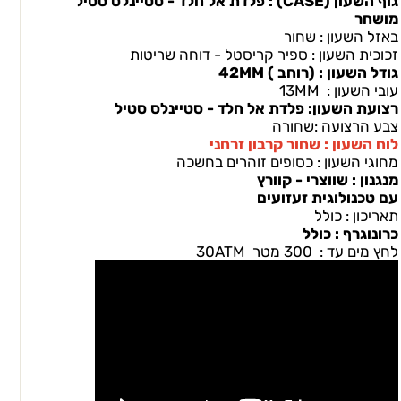
גוף השעון (CASEׂ) : פלדת אל חלד - סטיינלס סטיל
מושחר
באזל השעון : שחור
זכוכית השעון : ספיר קריסטל - דוחה שריטות
גודל השעון : (רוחב ) 42MM
עובי השעון : 13MM
רצועת השעון: פלדת אל חלד - סטיינלס סטיל
צבע הרצועה :שחורה
לוח השעון : שחור קרבון זרחני
מחוגי השעון : כסופים זוהרים בחשכה
מנגנון : שווצרי - קוורץ
עם טכנולוגית זעזועים
תאריכון : כולל
כרונוגרף : כולל
לחץ מים עד : 300 מטר 30ATM