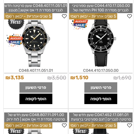
C044.410.17.050.00 שעון ספורטיבי
C048.407.11.051.01 שעון סרטינה חדש
לגברים מסדרת PH 100 החדשה של
לגברים מסדרת די אס אקשן | מנגנון
סרטינה | דגם ברצועת סיליקון | 5 שנים
אוטומטי 80 שעות החדש | באזל קרמי |
5 שנים אחריות - יבואן רשמי
5 שנים אחריות - יבואן רשמי
אחריות | DS PH100M Gent Stainless
לוח זרחני | 5 שנות אחריות יבואן רשמי
|New Certina DS Diver 40.5mm
Steel 40,5mm Watch Certina
Black Dial Watch C0484071105101
C0444101705000
C048.407.11.051.01
C044.410.17.050.00
₪
3,135
₪
3,500
₪
1,510
₪
1,690
פרטי השעון
פרטי השעון
הוסף לקופה
הוסף לקופה
C047.452.17.081.01 שעון חדש של
C048.807.11.091.00 שעון חדש של
סרטינה לגברים | דגם ספורטיבי ברצועת
סרטינה מסדרת די אס אקשן | לוח ירוק
סיליקון| באזל שחור אדום | דגם GMT | 5
עם באזל ירוק קרמי | מנגנון 80 שעות
5 שנים אחריות - יבואן רשמי
5 שנים אחריות - יבואן רשמי
שנות אחריות | Certina DS DS-X GMT
הדגם החדש | 5 שנים אחריות יבואן רשמי
| Certina Ds Action Diver
41mm Grey Dial Rubber Men's