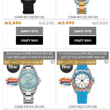
C048.807.38.051.00
C048.807.22.041.00
₪
2,880
₪
3,200
₪
3,090
₪
3,500
פרטי השעון
פרטי השעון
הוסף לקופה
הוסף לקופה
C047.452.17.011.00 שעון סרטינה די
C048.410.44.351.00 שעון טיטניום
אס אקס GMT החדש לגברים | דגם
חדש לגברים מסדרת אקשן 300 מטר |
ספורטיבי בלוח לבן עם רצועת ספורט
לוח טיפני תכלת מיוחד |וזרחני | שעון קל
5 שנים אחריות - יבואן רשמי
5 שנים אחריות - יבואן רשמי
מיוחדת | מנגנון שווצרי Certina DS-X
משקל כולל 5 שנים אחריות יבואן רשמי |
Certina DS Action Titanium Quartz
GMT 41mm White Dial Turqoise
Light Blue C0484104435100
Blue Rubber Strap
C0474521701100
C048.410.44.351.00
C047.452.17.011.00