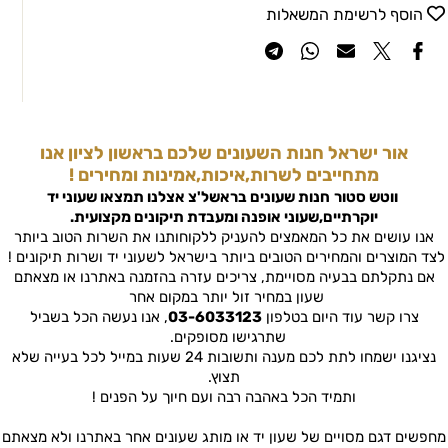
הוסף לרשימת המשאלות
אור ישראל חנות השעונים שלכם בראשון לציון אנו
מתחייבים לשרות,איכות,אמינות ומחירים !
ווטש סטור
חנות שעונים בראשל'צ
אצלנו תמצאו שעוני יד
יוקרתיים,שעוני אופנה ומעבדת תיקונים מקצועית.
אנו עושים את כל המאמצים להעניק ללקוחותנו את השרות הטוב ביותר
לצד המוצרים והמחירים הטובים ביותר בישראל לשעוני יד ושרות תיקונים !
אם נתקלתם בבעיה מסויימת, צריכים עזרה בהזמנה באתרנו או מצאתם
שעון במחיר זול יותר במקום אחר
צרו קשר עוד היום בטלפון
03-6033123
, אנו נעשה הכל בשביל
שתרגישו מסופקים.
נציגנו ישמחו לתת לכם מענה ותשובות 24 שעות במייל לכל בעייה שלא
תצוץ.
ותמיד הכל באהבה רבה ועם חיוך על הפנים !
מחפשים דגם מסויים של שעון יד או מותג שעונים אחר באתרנו ולא מצאתם