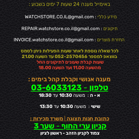
באימייל מענה 24 שעות 7 ימים בשבוע :
מידע כללי
:
WATCHSTORE.CO.IL@gmail.com
תיקונים
: REPAIR.watchstore.co.il@gmail.com
החזרת מוצרים
:
INVOICE.watchstore.co.il@gmail.com
לכל שאלה נוספת לאחר שעות הפעילות ניתן לסמס
בווצאפ למספר 052-2570456 עד השעה 21.00
שעות קבלת שעונים לתיקונים החל
מהשעה 11.00 ועד השעה 18.00
מענה אנושי וקבלת קהל בימים :
טלפון
-
03-6033123
א - ה
: משעה
10:30
עד
18:30
שישי
: משעה
10:30
עד
13:30
כתובת חנות תצוגה
|
משרד מכירות :
קניון ערי החוף
-
שער 3
צמוד לקניון הזהב - ראשון לציון