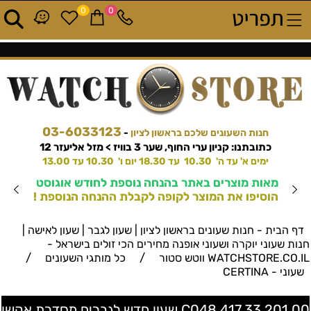
0
0
03-6033123
חנות השעונים שלכם בראשון לציון
-
כתובתנו: קניון ערי החוף, שער 3 בוויז > מזל אליעזר 12
ימים א' עד ה' 10.30 עד 18.30 יום ו' 10.30 עד 13.00
מאות מוצרים באתר בהנחה נוספת לחודש אוגוסט
הוסיפו את המוצר לקופה לקבלת ההנחה הנוספת !
דף הבית - חנות שעונים בראשון לציון | שעון לגבר | שעון לאישה |
חנות שעוני יוקרה ושעוני אופנה מחירים הכי זולים בישראל -
/
/
WATCHSTORE.CO.IL ווטש סטור
כל מותגי השעונים
שעוני - CERTINA
C048.417.33.201.00 שעון חדש לגברים מסדרת אקשן