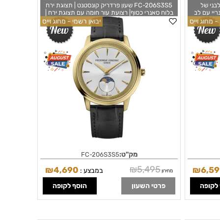
י מלבני של
FC-206S3S5 שעון פרדריק קונסטנט | תצוגת ירח
ריי עם לב
בלוח סאנרי כסוף| רצועת עור חומה עם תצוגת ירח |
חריות יבואן
אחריות יבואן רשמי | דגם חדש | FREDERIQUE
- מחוג וייס
יבואן רשמי - מחוג וייס
Carrée -
CONSTANT Classics Moneta Moonphase FC-
206S3S5
מק"ט:
FC-206S3S5
₪
5,495
₪
4,690
₪
6,5
במבצע :
מחירון
לקופה
פרטי השעון
הוסף לקופה