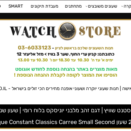
קרה
שעונים משובצים
מתחתנים
מעבדת תיקונים
SMART
⌚
03-6033123
חנות השעונים שלכם בראשון לציון
-
כתובתנו: קניון ערי החוף, שער 3 בוויז > מזל אליעזר 12
ימים א' עד ה' 10.30 עד 18.30 יום ו' 10.30 עד 13.00
מאות מוצרים באתר בהנחה נוספת לחודש אוגוסט
הוסיפו את המוצר לקופה לקבלת ההנחה הנוספת !
שעוני יוקרה ושעוני אופנה מחירים הכי זולים בישראל - WATCHSTORE.CO.IL ווטש סטור
Freder