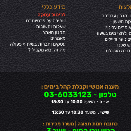
לצות
מידע כללי
ל
ביטול עסקה
 הנכון עבורכם
שמירה על פרטיותכ
ם
קת השעון
שאלות ותשובות
ומרים עלינו?
תקנון האתר
 ולחצי מים בשע
ון
מאמרים
ם נוער וחיילים
עסקים וחברות בשיתוף פעולה
ש שלנו
מה זה יבוא מקביל ?
דורה מוגבלת
מענה אנושי וקבלת קהל בימים :
טלפון
-
03-6033123
א - ה
: משעה
10:30
עד
18:30
שישי
: משעה
10:30
עד
13:30
כתובת חנות תצוגה
|
משרד מכירות :
קניון ערי החוף
-
שער 3