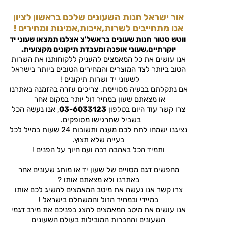
אור ישראל חנות השעונים שלכם בראשון לציון
אנו מתחייבים לשרות,איכות,אמינות ומחירים !
ווטש סטור
חנות שעונים בראשל'צ
אצלנו תמצאו שעוני יד
יוקרתיים,שעוני אופנה ומעבדת תיקונים מקצועית.
אנו עושים את כל המאמצים להעניק ללקוחותנו את השרות
הטוב ביותר לצד המוצרים והמחירים הטובים ביותר בישראל
לשעוני יד ושרות תיקונים !
אם נתקלתם בבעיה מסויימת, צריכים עזרה בהזמנה באתרנו
או מצאתם שעון במחיר זול יותר במקום אחר
צרו קשר עוד היום בטלפון
03-6033123
, אנו נעשה הכל
בשביל שתרגישו מסופקים.
נציגנו ישמחו לתת לכם מענה ותשובות 24 שעות במייל לכל
בעייה שלא תצוץ.
ותמיד הכל באהבה רבה ועם חיוך על הפנים !
מחפשים דגם מסויים של שעון יד או מותג שעונים אחר
באתרנו ולא מצאתם אותו ?
צרו קשר אנו נעשה את מיטב המאמצים להשיג לכם אותו
במיידי ובמחיר הזול והמשתלם בישראל !
אנו עושים את מיטב המאמצים להצג בפניכם את מירב דגמי
השעונים והחברות המובילות בעולם השעונים