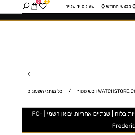
0
0
️ מבצעי החודש ⌚️
שעונים יד שנייה
/
כל מותגי השעונים
FC-235S2C5 שעון יוקרתי של פרדריק קונסטנט שוויץ | דגם זהב מלבני יוניסקס בלוח רומי | שעון שניות בלוח | שנתיים אחריות יבואן רשמי | FC-