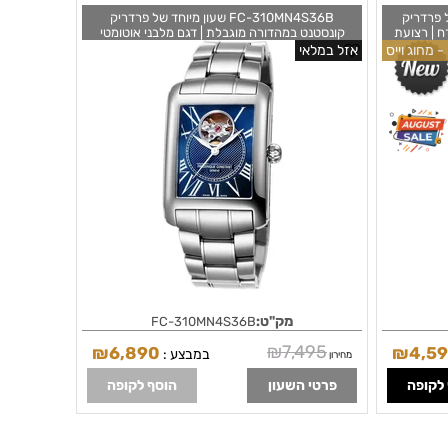
י של פרדריק
FC-310MN4S36B שעון מיוחד של פרדריק
ח | רצועת
קונסטנט במהדורה מוגבלת | דגם מלבני אוטומטי
 שנתיים
בלוח כחול רומי | מחוגים לבנים מיוחדים | חלון שקוף |
- מחוג וייס
אזל במלאי
Classics 
Frédérique Constant Classics Navy Blue
Men's Watch - FC-310MN4S36B
Moonph
מק"ט:
FC-310MN4S36B
₪
7,495
₪
6,890
₪
4,5
במבצע :
מחירון
לקופה
פרטי השעון
הוסף לקופה