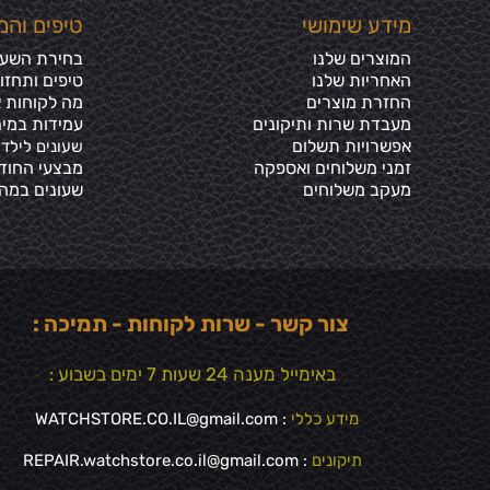
מידע שימושי
טיפים והמ
המוצרים שלנו
בחירת השעון
האחריות שלנו
טיפים ותחזו
החזרת מוצרים
מה לקוחות א
מעבדת שרות ותיקונים
עמידות במים
אפשרויות תשלום
שעונים לילדי
זמני משלוחים ואספקה
מבצעי החוד
מעקב משלוחים
שעונים במה
צור קשר - שרות לקוחות - תמיכה :
באימייל מענה 24 שעות 7 ימים בשבוע :
מידע כללי
:
WATCHSTORE.CO.IL@gmail.com
תיקונים
: REPAIR.watchstore.co.il@gmail.com