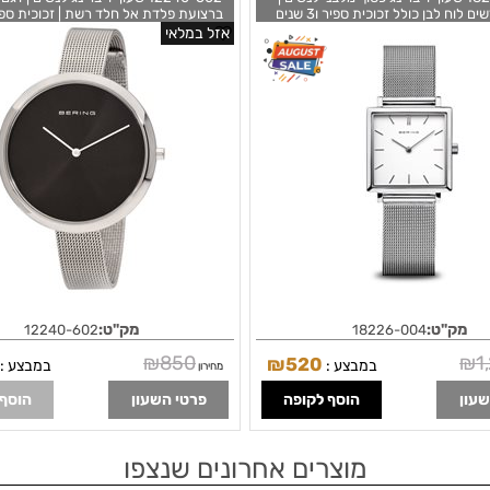
דגמים חדשים לוח לבן כולל זכוכית ספיר ו3 שנים
ברצועת פלדת אל חלד רשת | זכוכית ספ
יות | Classic | polished silver | 18226-004 |
אזל במלאי
Quartz Movement Black Dial Ladies
BERING
Watch 12240-602
מק"ט:
מק"ט:
12240-602
18226-004
₪
850
₪
1
₪
520
במבצע :
במבצע :
מחירון
שעון
הוסף לקופה
פרטי השעון
הוסף 
מוצרים אחרונים שנצפו