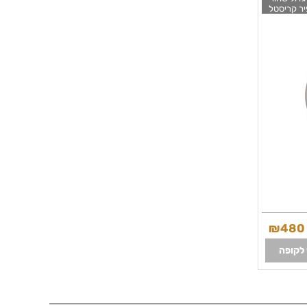
יר קריסטל
כולל 3 שנים אחריות | שעוני אופנה לנשים | BERING
Classic 
₪
480
לקופה