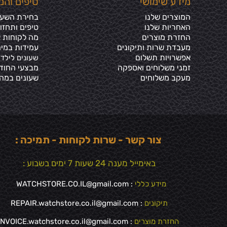
מידע שימושי
טיפים והמ
המוצרים שלנו
בחירת השעון
האחריות שלנו
טיפים ותחזו
החזרת מוצרים
מה לקוחות א
מעבדת שרות ותיקונים
עמידות במים
אפשרויות תשלום
שעונים לילדי
זמני משלוחים ואספקה
מבצעי החוד
מעקב משלוחים
שעונים במה
צור קשר - שרות לקוחות - תמיכה :
באימייל מענה 24 שעות 7 ימים בשבוע :
מידע כללי
:
WATCHSTORE.CO.IL@gmail.com
תיקונים
: REPAIR.watchstore.co.il@gmail.com
החזרת מוצרים
:
INVOICE.watchstore.co.il@gmail.com