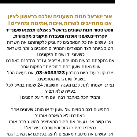
אור ישראל חנות השעונים שלכם בראשון לציון
אנו מתחייבים לשרות,איכות,אמינות ומחירים !
ווטש סטור
חנות שעונים בראשל'צ
אצלנו תמצאו שעוני יד
יוקרתיים,שעוני אופנה ומעבדת תיקונים מקצועית.
אנו עושים את כל המאמצים להעניק ללקוחותנו את השרות
הטוב ביותר לצד המוצרים והמחירים הטובים ביותר בישראל
לשעוני יד ושרות תיקונים !
אם נתקלתם בבעיה מסויימת, צריכים עזרה בהזמנה באתרנו
או מצאתם שעון במחיר זול יותר במקום אחר
צרו קשר עוד היום בטלפון
03-6033123
, אנו נעשה הכל
בשביל שתרגישו מסופקים.
נציגנו ישמחו לתת לכם מענה ותשובות 24 שעות במייל לכל
בעייה שלא תצוץ.
ותמיד הכל באהבה רבה ועם חיוך על הפנים !
מחפשים דגם מסויים של שעון יד או מותג שעונים אחר
באתרנו ולא מצאתם אותו ?
צרו קשר אנו נעשה את מיטב המאמצים להשיג לכם אותו
במיידי ובמחיר הזול והמשתלם בישראל !
אנו עושים את מיטב המאמצים להצג בפניכם את מירב דגמי