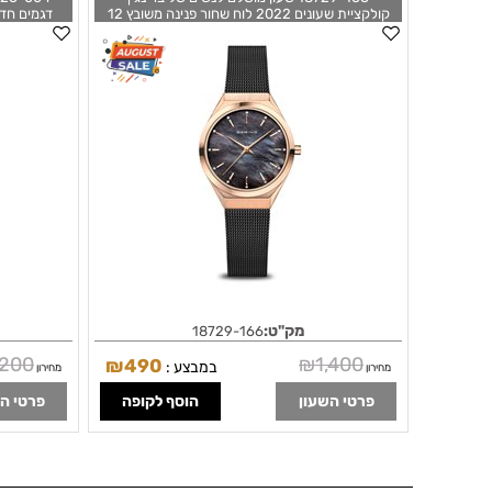
קולקציית שעונים 2022 לוח שחור פנינה משובץ 12
זרקונים | באזל רוז גולד וזכוכית ספיר Ultra Slim |
אחר
polished/brushed rose gold | 18729-166 |
BERING
מק"ט:
18729-166
,200
₪
1,400
₪
490
במבצע :
מחירון
מחירון
פרטי השעון
הוסף לקופה
פרטי ה