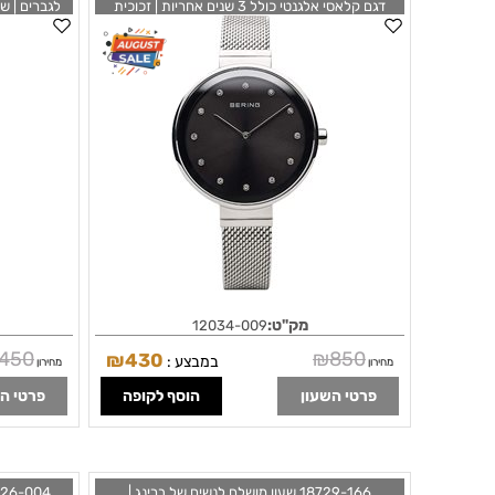
דגם קלאסי אלגנטי כולל 3 שנים אחריות | זכוכית
לגברים | ש
ספיר שעוני ברינג בראשון לציון | BERING Women's
r | 18740-
Stainless Steel Quartz Watch with Textile
Strap 12034-009
מק"ט:
12034-009
,450
₪
850
₪
430
במבצע :
מחירון
מחירון
פרטי השעון
הוסף לקופה
פרטי ה
18729-166 שעון מושלם לנשים של ברינג |