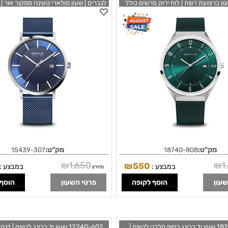
עון ברצועת רשת | לוח ירוק מרשים כולל
לגברים | שעון סולארי טעינה ממקור אור |
זכוכית ספיר ו 3 שנים אחריות | שעון דק במיוחד |
Ultra Slim | polished/brushed silve
אחריות | ar Men's Blue Dial Date
Watch 15439-307
808 | BERING
מק"ט:
מק"ט:
15439-307
18740-808
₪
1,650
₪
1
₪
550
במבצע :
במבצע :
מחירון
שעון
הוסף לקופה
פרטי השעון
הוסף 
18226-004 שעון יד ברינג כסוף מלבני לנשים |
12240-602 שעון יד ברינג לנשים | 