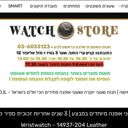
קרה
שעונים משובצים
מתחתנים
מעבדת תיקונים
SMART
⌚
03-6033123
חנות השעונים שלכם בראשון לציון
-
כתובתנו: קניון ערי החוף, שער 3 בוויז > מזל אליעזר 12
ימים א' עד ה' 10.30 עד 18.30 יום ו' 10.30 עד 13.00
היום יום ראשון 9.8 החנות תיסגר בשעה 17.30
מאות מוצרים באתר בהנחה נוספת לחודש אוגוסט
הוסיפו את המוצר לקופה לקבלת ההנחה הנוספת !
שעוני יוקרה ושעוני אופנה מחירים הכי זולים בישראל - WATCHSTORE.CO.IL ווטש סטור
Wristwatch - 14937-204 Leather