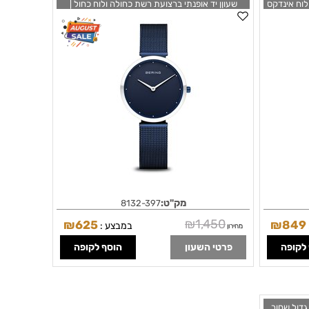
 לוח אינדקס
שעוןן יד אופנתי ברצועת רשת כחולה ולוח כחול |
ומחוגים זוהרים בחשכה | זכוכית ספיר ו 3 שנים
מחוגים לבנים מיוחדים | זכוכית ספיר | Bering
Bering Sol
32mm Classic Blue Steel Mesh Quartz Watch
18132-397
מק"ט:
8132-397
₪
1,450
₪
625
₪
849
במבצע :
מחירון
לקופה
פרטי השעון
הוסף לקופה
דגם גדול שחור