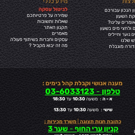
לצות
מידע כללי
ל
ביטול עסקה
 הנכון עבורכם
שמירה על פרטיותכ
ם
קת השעון
שאלות ותשובות
ומרים עלינו?
תקנון האתר
 ולחצי מים בשע
ון
מאמרים
ם נוער וחיילים
עסקים וחברות בשיתוף פעולה
ש שלנו
מה זה יבוא מקביל ?
דורה מוגבלת
מענה אנושי וקבלת קהל בימים :
טלפון
-
03-6033123
א - ה
: משעה
10:30
עד
18:30
שישי
: משעה
10:30
עד
13:30
כתובת חנות תצוגה
|
משרד מכירות :
קניון ערי החוף
-
שער 3