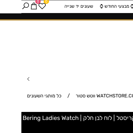
0
0
️ מבצעי החודש ⌚️
שעונים יד שנייה
/
כל מותגי השעונים
14937-204 שעון יד לנשים ברצועת גי'נס | שעוני אופנה מיוחדים במבצע | 3 שנים אחריות זכוכית ספיר קריסטל | לוח לבן חלק | Bering Ladies Watch