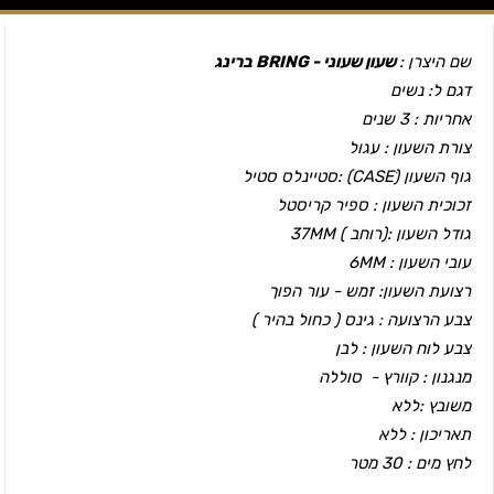
שם היצרן :
שעון שעוני - BRING ברינג
דגם ל: נשים
אחריות : 3 שנים
צורת השעון : עגול
גוף השעון (CASEׂ) :סטיינלס סטיל
זכוכית השעון : ספיר קריסטל
גודל השעון :(רוחב ) 37MM
עובי השעון : 6MM
רצועת השעון: זמש - עור הפוך
צבע הרצועה : גינס ( כחול בהיר )
צבע לוח השעון : לבן
מנגנון : קוורץ - סוללה
משובץ :ללא
תאריכון : ללא
לחץ מים : 30 מטר