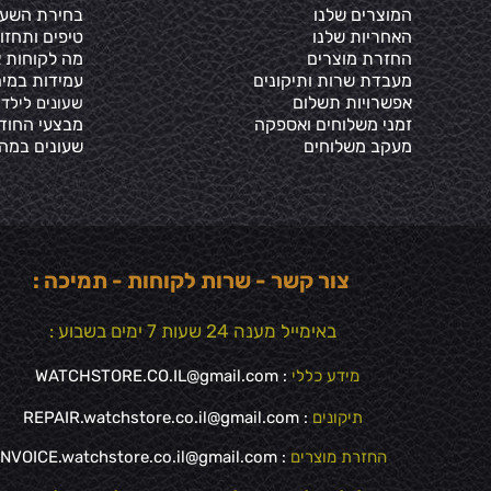
המוצרים שלנו
בחירת השעון
האחריות שלנו
טיפים ותחזו
החזרת מוצרים
מה לקוחות א
מעבדת שרות ותיקונים
עמידות במים
אפשרויות תשלום
שעונים לילדי
זמני משלוחים ואספקה
מבצעי החוד
מעקב משלוחים
שעונים במה
צור קשר - שרות לקוחות - תמיכה :
באימייל מענה 24 שעות 7 ימים בשבוע :
מידע כללי
:
WATCHSTORE.CO.IL@gmail.com
תיקונים
: REPAIR.watchstore.co.il@gmail.com
החזרת מוצרים
:
INVOICE.watchstore.co.il@gmail.com