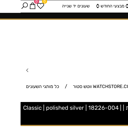
0
0
️ מבצעי החודש ⌚️
שעונים יד שנייה
/
כל מותגי השעונים
18226-004 שעון יד ברינג כסוף מלבני לנשים | דגמים חדשים לוח לבן כולל זכוכית ספיר ו3 שנים אחריות | Classic | polished silver | 18226-004 |