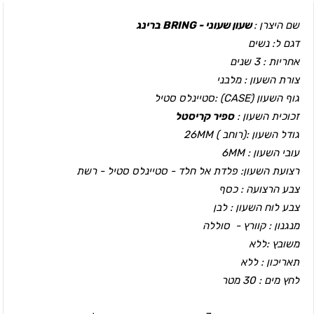
שם היצרן :
שעון שעוני - BRING ברינג
דגם ל: נשים
אחריות : 3 שנים
צורת השעון : מלבני
גוף השעון (CASEׂ) :סטיינלס סטיל
זכוכית השעון :
ספיר קריסטל
גודל השעון :(רוחב ) 26
MM
עובי השעון : 6MM
רצועת השעון: פלדת אל חלד - סטיינלס סטיל - רשת
צבע הרצועה : כסף
צבע לוח השעון : לבן
מנגנון : קוורץ - סוללה
משובץ :ללא
תאריכון : ללא
לחץ מים : 30 מטר