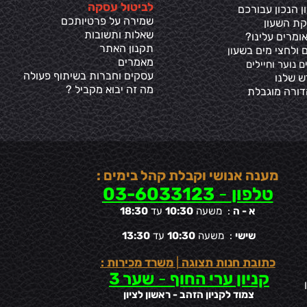
ל
ביטול עסקה
 הנכון עבורכם
שמירה על פרטיותכ
ם
קת השעון
שאלות ותשובות
ומרים עלינו?
תקנון האתר
 ולחצי מים בשע
ון
מאמרים
ם נוער וחיילים
עסקים וחברות בשיתוף פעולה
ש שלנו
מה זה יבוא מקביל ?
דורה מוגבלת
מענה אנושי וקבלת קהל בימים :
טלפון
-
03-6033123
א - ה
: משעה
10:30
עד
18:30
שישי
: משעה
10:30
עד
13:30
כתובת חנות תצוגה
|
משרד מכירות :
קניון ערי החוף
-
שער 3
צמוד לקניון הזהב - ראשון לציון