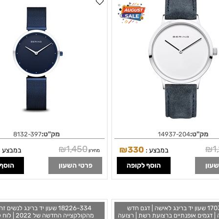
קריסטל | לוח לבן חלק | Bering Ladies Watch
sic Blue Steel Mesh Quartz Watch
Wristwatch - 14937-204 Lea
18132-397
מק"ט:
מק"ט:
8132-397
14937-204
₪
1,450
₪
1
₪
330
במבצע :
במבצע :
מחירון
שעון
הוסף לקופה
פרטי השעון
הוסף 
17031-969 שעון יד ברינג לאישה | דגם חדש
18226-334 שעון יד ברינג לנשים 
| דגמים אופנתיים ברצועת רשת | רצועה
מהקולקצייה החדשה 