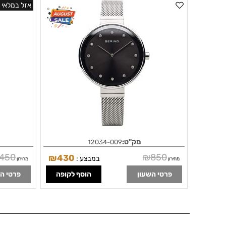
ספיר שעוני ברינג בראשון לציון | BERING Women's
אזל במלאי
Stainless Steel Quartz Watch with Textile
Strap 12034-009
מק"ט:
12034-009
,450
₪
850
₪
430
במבצע :
מחירון
מחירון
פרטי השעון
הוסף לקופה
פרטי ה