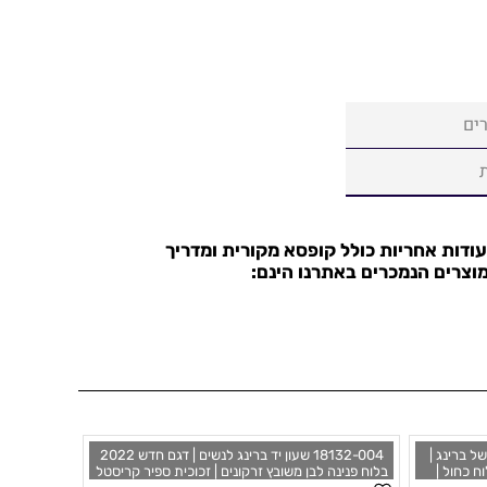
ים
עודות אחריות כולל קופסא מקורית ומדריך
וצרים הנמכרים באתרנו הינם:
2022 החדשים של ברינג |
18132-004 שעון יד ברינג לנשים | דגם חדש 2022
ח כחול |
בלוח פנינה לבן משובץ זרקונים | זכוכית ספיר קריסטל