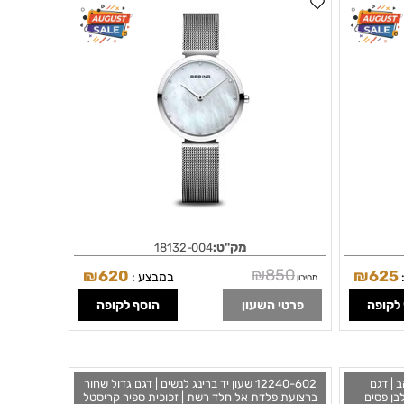
מחוגים לבנים מיוחדים | זכוכית ספיר | Bering
ו 3 שנות אחריות | Bering | Classic | Polished
silver | 18132-004
32mm Clas
מק"ט:
18132-004
₪
850
₪
620
₪
625
במבצע :
מחירון
לקופה
פרטי השעון
הוסף לקופה
זהב | דגם
12240-602 שעון יד ברינג לנשים | דגם גדול שחור
של 2022 | לוח לבן פסים
ברצועת פלדת אל חלד רשת | זכוכית ספיר קריסטל