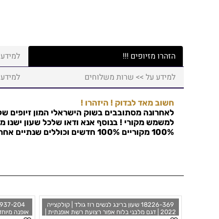
הזהרו מזיופים !!!
למידע 
למידע על >> שרות משלוחים
למידע 
חשוב מאד לבדוק ! היזהרו !
לאחרונה מסתובבים בשוק הישראלי המון זיופים של 
למשמש מקורי ! בנוסף אנא ודאו שלכל שעון ישנו מס
100% מקוריים 100% חדשים וכוללים שנתיים אחריות !
18226-369 שעון ברינג לנשים רוז גולד | קולקצייה
2022 | דגם מלבני בלוח אפור רצועת רשת אופנתית |