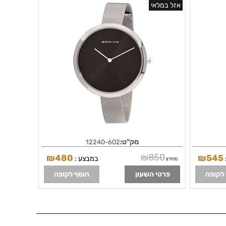
וזכוכית ספיר | שעוני אופנה במבצע לאישה | Classic
כולל 3 שנים אחריות | שעוני אופנה לנשים | BERING
אזל במלאי
Classic Quartz Movement Black Dial Ladies
| pol
Watch 12240-602
מק"ט:
12240-602
₪
850
₪
480
₪
545
במבצע :
מחירון
לקופה
פרטי השעון
הוסף לקופה