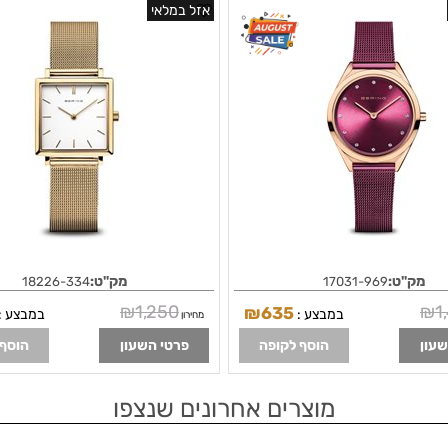
ולוח סגול/בורדו מיוחד | 3 שנים אחריות | מלאי מוגבל
אזל במלאי
| שעון דק ונוח Ultra Slim | polished rose gold |
ished gold | 18226-334 | BERING
17031-969 |
מק"ט:
מק"ט:
18226-334
17031-969
₪
1,250
₪
1
₪
635
במבצע :
במבצע :
מחירון
שעון
הוסף לקופה
פרטי השעון
הוסף 
מוצרים אחרונים שנצפו