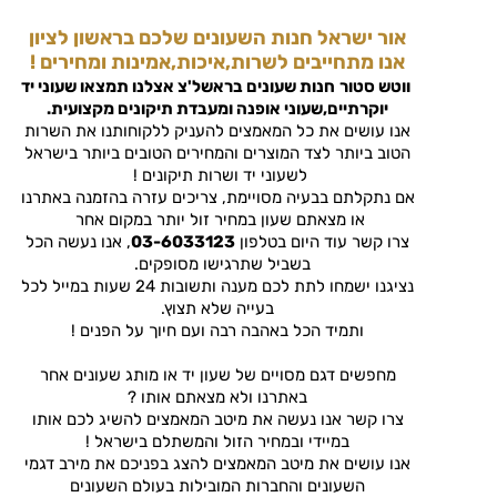
אור ישראל חנות השעונים שלכם בראשון לציון
אנו מתחייבים לשרות,איכות,אמינות ומחירים !
ווטש סטור
חנות שעונים בראשל'צ
אצלנו תמצאו שעוני יד
יוקרתיים,שעוני אופנה ומעבדת תיקונים מקצועית.
אנו עושים את כל המאמצים להעניק ללקוחותנו את השרות
הטוב ביותר לצד המוצרים והמחירים הטובים ביותר בישראל
לשעוני יד ושרות תיקונים !
אם נתקלתם בבעיה מסויימת, צריכים עזרה בהזמנה באתרנו
או מצאתם שעון במחיר זול יותר במקום אחר
צרו קשר עוד היום בטלפון
03-6033123
, אנו נעשה הכל
בשביל שתרגישו מסופקים.
נציגנו ישמחו לתת לכם מענה ותשובות 24 שעות במייל לכל
בעייה שלא תצוץ.
ותמיד הכל באהבה רבה ועם חיוך על הפנים !
מחפשים דגם מסויים של שעון יד או מותג שעונים אחר
באתרנו ולא מצאתם אותו ?
צרו קשר אנו נעשה את מיטב המאמצים להשיג לכם אותו
במיידי ובמחיר הזול והמשתלם בישראל !
אנו עושים את מיטב המאמצים להצג בפניכם את מירב דגמי
השעונים והחברות המובילות בעולם השעונים