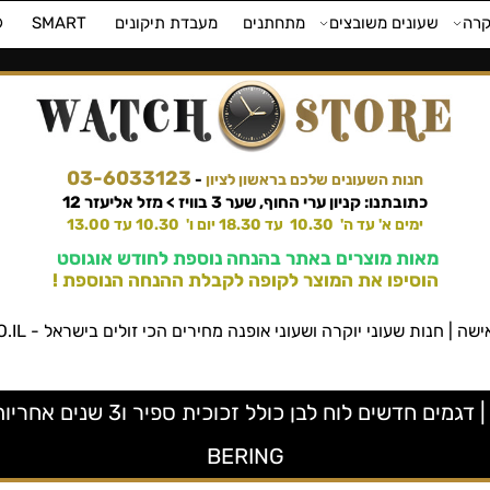
קרה
שעונים משובצים
מתחתנים
מעבדת תיקונים
SMART
⌚
03-6033123
חנות השעונים שלכם בראשון לציון
-
כתובתנו: קניון ערי החוף, שער 3 בוויז > מזל אליעזר 12
ימים א' עד ה' 10.30 עד 18.30 יום ו' 10.30 עד 13.00
מאות מוצרים באתר בהנחה נוספת לחודש אוגוסט
הוסיפו את המוצר לקופה לקבלת ההנחה הנוספת !
שעוני יוקרה ושעוני אופנה מחירים הכי זולים בישראל - WATCHSTORE.CO.IL ווטש סטור
BERING