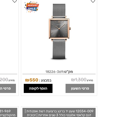
3 שנים אחריות | Classic | polished rose gold |
ther
18226-369 | BERING
מק"ט:
18226-369
,200
₪
1,300
₪
550
במבצע :
מחירון
מחירון
פרטי השעון
הוסף לקופה
פרטי ה
12034-009 שעון יד ברינג ברצועת רשת אופנתית |
דגם קלאסי אלגנטי כולל 3 שנים אחריות | זכוכית
מהקולקצייה 