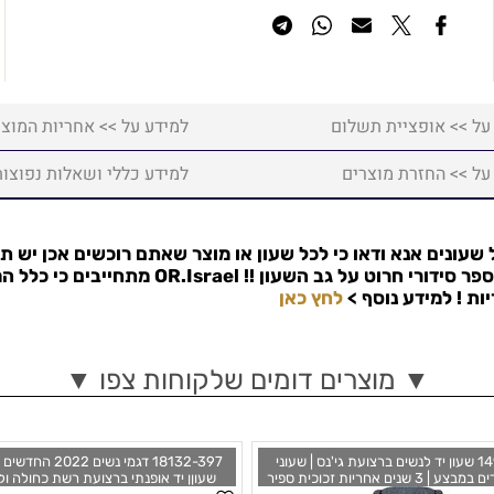
על >> אופציית תשלום
למידע על >> אחריות המוצר
על >> החזרת מוצרים
למידע כללי ושאלות נפוצות
שעונים אנא ודאו כי לכל שעון או מוצר שאתם רוכשים אכן יש ת
פר סידורי חרוט על גב השעון !!
OR.Israel
מתחייבים כי כלל המ
למידע נוסף >
לחץ כאן
▼ מוצרים דומים שלקוחות צפו ▼
14937-204 שעון יד לנשים ברצועת גי'נס | שעוני
18132-397 דגמי נשים 
אופנה מיוחדים במבצע | 3 שנים אחריות זכוכית ספיר
שעוןן יד אופנתי ברצועת רשת כחולה ולו