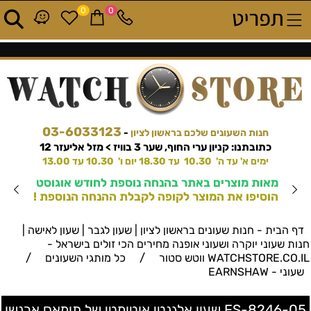
0
0
03-6033123
חנות השעונים שלכם בראשון לציון
-
כתובתנו: קניון ערי החוף, שער 3 בוויז > מזל אליעזר 12
ימים א' עד ה' 10.30 עד 18.30 יום ו' 10.30 עד 13.00
מאות מוצרים באתר בהנחה נוספת לחודש אוגוסט
הוסיפו את המוצר לקופה לקבלת ההנחה הנוספת !
דף הבית - חנות שעונים בראשון לציון | שעון לגבר | שעון לאישה |
חנות שעוני יוקרה ושעוני אופנה מחירים הכי זולים בישראל -
/
/
WATCHSTORE.CO.IL ווטש סטור
כל מותגי השעונים
שעוני - EARNSHAW
ES-8246-05 שעון אלגנטי אוטומטי של תומאס ארנשו