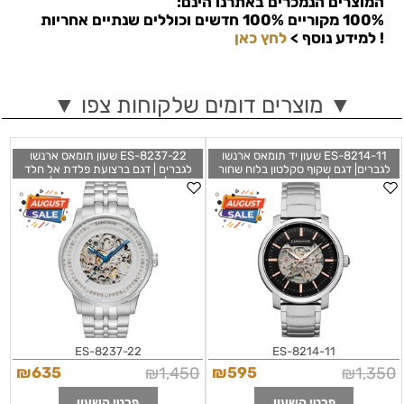
המוצרים הנמכרים באתרנו הינם:
100% מקוריים 100% חדשים וכוללים שנתיים אחריות
!
למידע נוסף >
לחץ כאן
▼ מוצרים דומים שלקוחות צפו ▼
ES-8214-11 שעון יד תומאס ארנשו
ES-8237-22 שעון תומאס ארנשו
לגברים| דגם שקוף סקלטון בלוח שחור
לגברים | דגם ברצועת פלדת אל חלד
ומחוגי זהב | שעוני אופנה יוקרתיים
סקלטון | מחוגים כחולים מיוחדים | שנתיים
במבצע לגברים | Thomas Earnshaw
אחריות |Thomas Earnshaw Men's
ES-8237-22 Meridian 43mm
Men's ES-8214-11 New Holland
ES-8237-22
ES-8214-11
₪
635
₪
1,450
₪
595
₪
1,350
פרטי השעון
פרטי השעון