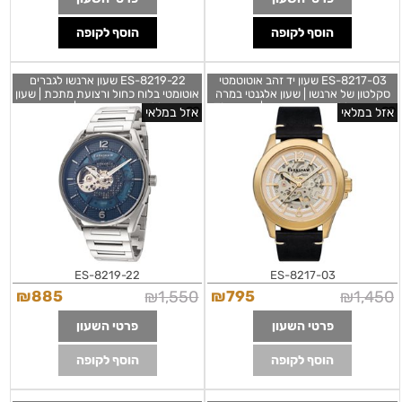
הוסף לקופה
הוסף לקופה
ES-8217-03 שעון יד זהב אוטוטמטי
ES-8219-22 שעון ארנשו לגברים
סקלטון של ארנשו | שעון אלגנטי במרה
אוטומטי בלוח כחול ורצועת מתכת | שעון
יוקרתי כולל שנתיים אחריות | Thomas
שקוף כולל שנתיים אחריות | שעוני אופנה
אזל במלאי
אזל במלאי
Earnshaw Men's ES-8217-03
במבצע | Thomas Earnshaw Men's
ES-8219-22 Sandy Point
Murray Skeleton
ES-8219-22
ES-8217-03
₪
885
₪
1,550
₪
795
₪
1,450
פרטי השעון
פרטי השעון
הוסף לקופה
הוסף לקופה