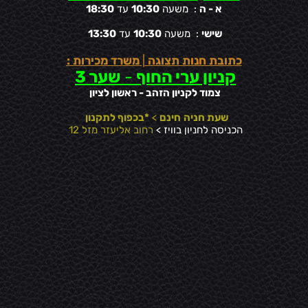
א - ה
: משעה
10:30
עד
18:30
שישי
: משעה
10:30
עד
13:30
כתובת חנות תצוגה
|
משרד מכירות :
קניון ערי החוף
-
שער 3
צמוד לקניון הזהב - ראשון לציון
שעת חניה
חינם
>
*בכפוף לתקנון
הכניסה לחניון בוויז >
רחוב אליעזר מזל 12