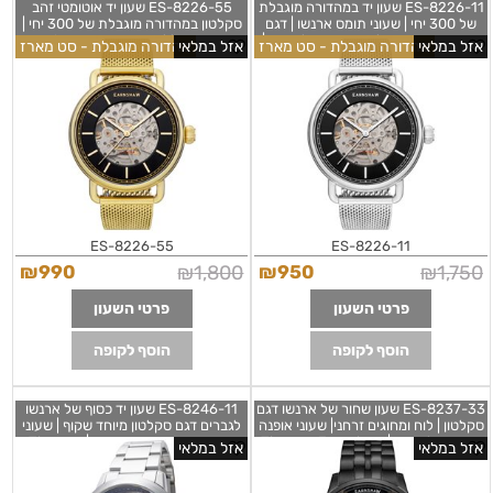
ES-8226-11 שעון יד במהדורה מוגבלת
ES-8226-55 שעון יד אוטומטי זהב
של 300 יחי | שעוני תומס ארנשו | דגם
סקלטון במהדורה מוגבלת של 300 יחי |
ברצועת רשת סקלטון אוטומטי לגברים |
מגיע סט כולל רצועת עור נוספת ! חנות
אזל במלאי
מהדורה מוגבלת - סט מארז
אזל במלאי
מהדורה מוגבלת - סט מארז
Thomas Earnshaw Men's ES-
שעוי אופנה בראשון לציון | Thomas
Earnshaw Men's ES-8226-55
8226-11 Boulton 43mm Black
Boulton 43mm
ES-8226-55
ES-8226-11
₪
990
₪
1,800
₪
950
₪
1,750
פרטי השעון
פרטי השעון
הוסף לקופה
הוסף לקופה
ES-8237-33 שעון שחור של ארנשו דגם
ES-8246-11 שעון יד כסוף של ארנשו
סקלטון | לוח ומחוגים זרחני| שעוני אופנה
לגברים דגם סקלטון מיוחד שקוף | שעוני
מיוחדים לגברים | Thomas Earnshaw
אופנה אוטומטיים מיוחדים | Thomas
אזל במלאי
אזל במלאי
Earnshaw Men's ES-8246-11
Men's ES-8237-33 Meridian 43mm
Cornwall 42mm Automatic Watch