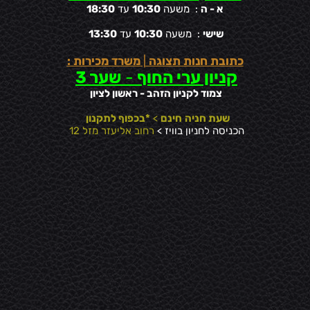
א - ה
: משעה
10:30
עד
18:30
שישי
: משעה
10:30
עד
13:30
כתובת חנות תצוגה
|
משרד מכירות :
קניון ערי החוף
-
שער 3
צמוד לקניון הזהב - ראשון לציון
שעת חניה
חינם
>
*בכפוף לתקנון
הכניסה לחניון בוויז >
רחוב אליעזר מזל 12