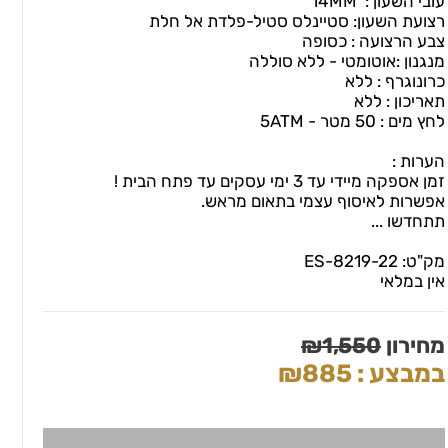
עובי השעון : 14MM
רצועת השעון: סטיינלס סטיל-פלדת אל חלת
צבע הרצועה : כסופה
מנגנון :אוטומטי - ללא סוללה
כרונוגרף : ללא
תאריכון : ללא
לחץ מים : 50 מטר - 5ATM
הערות :
זמן אספקה מיידי עד 3 ימי עסקים עד פתח הבית !
אפשרות לאיסוף עצמי בתאום מראש.
תתחדשו ...
מק"ט:
ES-8219-22
אין במלאי
מחירון
1,550
₪
במבצע :
885
₪