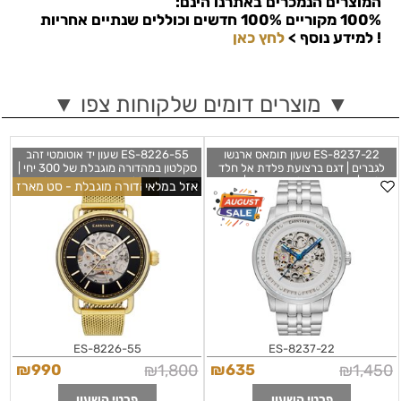
המוצרים הנמכרים באתרנו הינם:
100% מקוריים 100% חדשים וכוללים שנתיים אחריות
!
למידע נוסף >
לחץ כאן
▼ מוצרים דומים שלקוחות צפו ▼
ES-8237-22 שעון תומאס ארנשו
ES-8226-55 שעון יד אוטומטי זהב
לגברים | דגם ברצועת פלדת אל חלד
סקלטון במהדורה מוגבלת של 300 יחי |
סקלטון | מחוגים כחולים מיוחדים | שנתיים
מגיע סט כולל רצועת עור נוספת ! חנות
אזל במלאי
מהדורה מוגבלת - סט מארז
אחריות |Thomas Earnshaw Men's
שעוי אופנה בראשון לציון | Thomas
Earnshaw Men's ES-8226-55
ES-8237-22 Meridian 43mm
Boulton 43mm
ES-8226-55
ES-8237-22
₪
990
₪
1,800
₪
635
₪
1,450
פרטי השעון
פרטי השעון