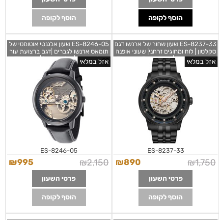
הוסף לקופה
הוסף לקופה
ES-8237-33 שעון שחור של ארנשו דגם
ES-8246-05 שעון אלגנטי אוטומטי של
סקלטון | לוח ומחוגים זרחני| שעוני אופנה
תומאס ארנשו לגברים |דגם ברצועת עור
מיוחדים לגברים | Thomas Earnshaw
בלוח שקוף | מלאי מוגבל | Thomas
אזל במלאי
אזל במלאי
Earnshaw Men's ES-8246-05
Men's ES-8237-33 Meridian 43mm
Cornwall 42mm Automatic Watch
ES-8246-05
ES-8237-33
₪
995
₪
2,150
₪
890
₪
1,750
פרטי השעון
פרטי השעון
הוסף לקופה
הוסף לקופה