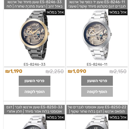
ES-8246-11 שעון יד כסוף של ארנשו
ES-8246-33 שעון מיוחד של ארנשו
לגברים דגם סקלטון מיוחד שקוף | שעוני
באזל זהב | רצועת מתכת שחורה | לוח
אופנה אוטומטיים מיוחדים | Thomas
שקוף ומיוחד אוטומטי | מלאי מוגבל
אזל במלאי
אזל במלאי
Earnshaw Men's ES-8246-11
בהחלט | שעוני אופנה יוקרתיים |
Thomas Earnshaw Men's ES-
Cornwall 42mm Automatic Watch
8246-33 Cornwall 42mm
Automatic Watch
ES-8246-33
ES-8246-11
₪
1,190
₪
2,250
₪
1,090
₪
2,150
פרטי השעון
פרטי השעון
הוסף לקופה
הוסף לקופה
ES-8250-22 שעון אוטומטי לגברים של
ES-8250-33 שעון ארנשו לגבר | דגם
תומאס ארנשו | דגם בלוח שחור שקוף |
אוטומטי בלוח אפור מיוחד | חלון אחורי
חלון אחורי פתוח | שנתיים אחריות |
שקוף כולל שנתיים אחריות | Thomas
אזל במלאי
אזל במלאי
Earnshaw Men's ES-8250-33
Thomas Earnshaw Men's ES-
Ruskin 43mm Grey
8250-22 Ruskin 43mm Black
Stainless Steel Watch