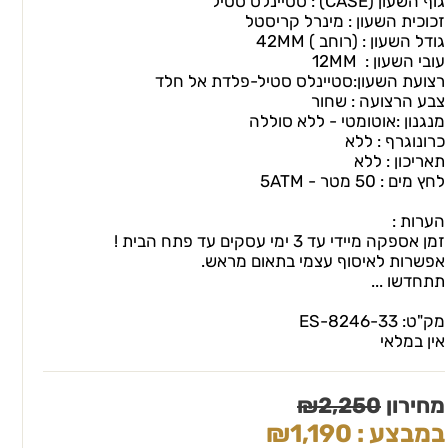
גוף השעון (CASEׂ) : סטיינלס סטיל
זכוכית השעון : מינרל קריסטל
גודל השעון : (רוחב ) 42MM
עובי השעון : 12MM
רצועת השעון:סטיינלס סטיל-פלדת אל חלד
צבע הרצועה : שחור
מנגנון :אוטומטי - ללא סוללה
כרונוגרף : ללא
תאריכון : ללא
לחץ מים : 50 מטר - 5ATM
הערות :
זמן אספקה מיידי עד 3 ימי עסקים עד פתח הבית !
אפשרות לאיסוף עצמי בתאום מראש.
תתחדשו ...
מק"ט:
ES-8246-33
אין במלאי
מחירון
2,250
₪
במבצע :
1,190
₪