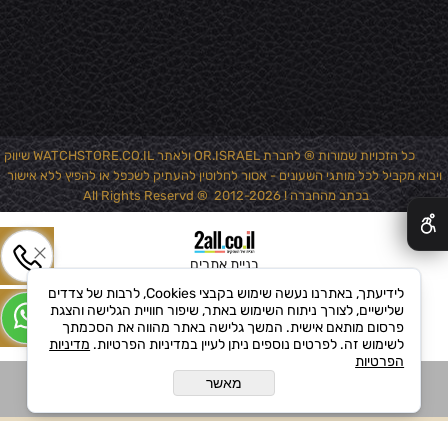
כל הזכויות שמורות ® לחברת OR.ISRAEL ולאתר WATCHSTORE.CO.IL שיווק
ויבוא מקביל לכל מותגי השעונים - אסור לחלוטין להעתיק לשכפל או להפיץ ללא אישור
✕
בכתב מהחברה ! 2012-2026 ® All Rights Reservd
בניית אתרים
לידיעתך, באתרנו נעשה שימוש בקבצי Cookies, לרבות של צדדים
שלישיים, לצורך ניתוח השימוש באתר, שיפור חוויית הגלישה והצגת
פרסום מותאם אישית. המשך גלישה באתר מהווה את הסכמתך
לשימוש זה. לפרטים נוספים ניתן לעיין במדיניות הפרטיות.
מדיניות
הפרטיות
מאשר
הוסף לקופה