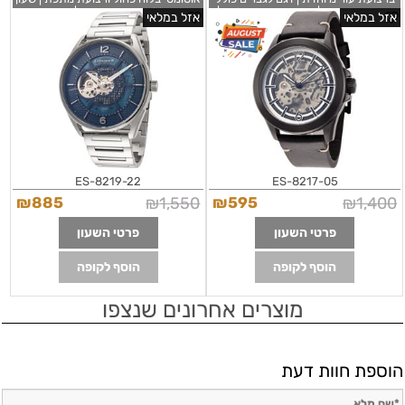
שנתיים אחריות | שעונים בראשון לציון |
שקוף כולל שנתיים אחריות | שעוני אופנה
אזל במלאי
אזל במלאי
Thomas Earnshaw Men's Murray
במבצע | Thomas Earnshaw Men's
ES-8219-22 Sandy Point
Skeleton 43mm Black Dial Leather
Watch ES-8217-05
ES-8219-22
ES-8217-05
₪
885
₪
1,550
₪
595
₪
1,400
פרטי השעון
פרטי השעון
הוסף לקופה
הוסף לקופה
מוצרים אחרונים שנצפו
הוספת חוות דעת