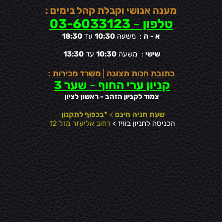
מענה אנושי וקבלת קהל בימים :
טלפון
-
03-6033123
א - ה
: משעה
10:30
עד
18:30
שישי
: משעה
10:30
עד
13:30
כתובת חנות תצוגה
|
משרד מכירות :
קניון ערי החוף
-
שער 3
צמוד לקניון הזהב - ראשון לציון
שעת חניה
חינם
>
*בכפוף לתקנון
הכניסה לחניון בוויז >
רחוב אליעזר מזל 12