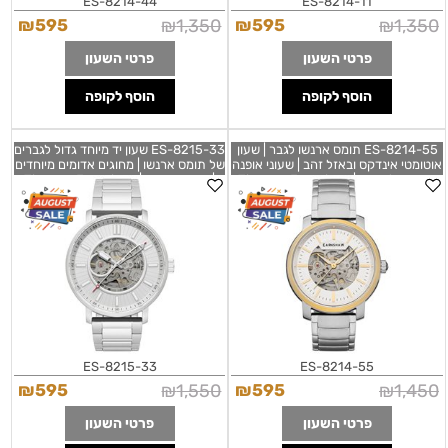
ES-8214-44
ES-8214-11
₪
595
₪
1,350
₪
595
₪
1,350
פרטי השעון
פרטי השעון
הוסף לקופה
הוסף לקופה
ES-8214-55 תומס ארנשו לגבר | שעון
ES-8215-33 שעון יד מיוחד גדול לגברים
אוטומטי אינדקס ובאזל זהב | שעוני אופנה
של תומס ארנשו | מחוגים אדומים מיוחדים
במבצע לגברים | Thomas Earnshaw
| דגם אוטומטי | Thomas Earnshaw
Men's ES-8215-33 Port Jackson
Men's ES-8214-55 New Holland
45mm
ES-8215-33
ES-8214-55
₪
595
₪
1,550
₪
595
₪
1,450
פרטי השעון
פרטי השעון