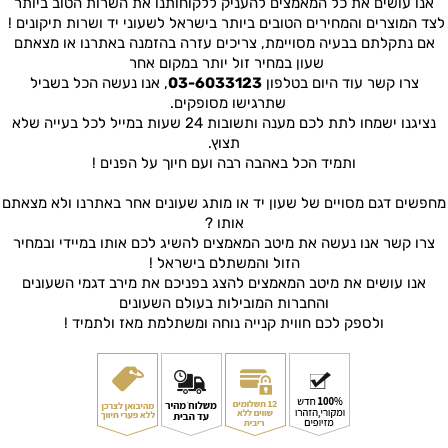
אנו עושים את כל המאמצים להעניק ללקוחותנו את השרות הטוב ביותר
לצד המוצרים והמחירים הטובים ביותר בישראל לשעוני יד ושרות תיקונים !
אם נתקלתם בבעיה מסויימת, צריכים עזרה בהזמנה באתרנו או מצאתם
שעון במחיר זול יותר במקום אחר
צרו קשר עוד היום בטלפון
03-6033123
, אנו נעשה הכל בשביל
שתרגישו מסופקים.
נציגנו ישמחו לתת לכם מענה ותשובות 24 שעות במייל לכל בעייה שלא
תצוץ.
ותמיד הכל באהבה רבה ועם חיוך על הפנים !
מחפשים דגם מסויים של שעון יד או מותג שעונים אחר באתרנו ולא מצאתם
אותו ?
צרו קשר אנו נעשה את מיטב המאמצים להשיג לכם אותו במיידי ובמחיר
הזול והמשתלם בישראל !
אנו עושים את מיטב המאמצים להצג בפניכם את מירב דגמי השעונים
והחברות המובילות בעולם השעונים
ולספק לכם חווית קנייה נוחה ומשתלמת מאז ולתמיד !