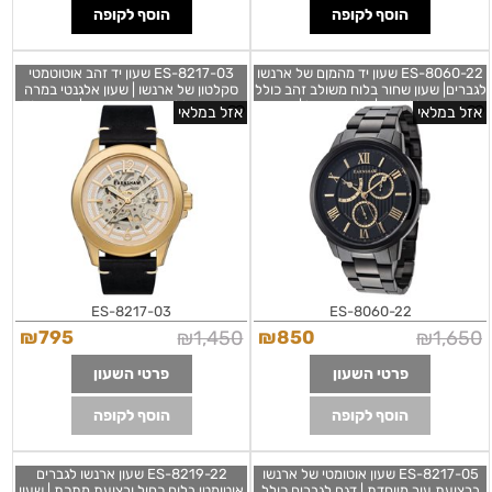
הוסף לקופה
הוסף לקופה
ES-8060-22 שעון יד מהמןם של ארנשו
ES-8217-03 שעון יד זהב אוטוטמטי
לגברים| שעון שחור בלוח משולב זהב כולל
סקלטון של ארנשו | שעון אלגנטי במרה
תאריכון וכולל ימים | מלאי מוגבל | שנתיים
יוקרתי כולל שנתיים אחריות | Thomas
אזל במלאי
אזל במלאי
אחריות | Thomas Earnshaw Es-
Earnshaw Men's ES-8217-03
Murray Skeleton
8060-01 Men's Cornwall Sweep
Second Retrograde Quartz
ES-8217-03
ES-8060-22
₪
795
₪
1,450
₪
850
₪
1,650
פרטי השעון
פרטי השעון
הוסף לקופה
הוסף לקופה
ES-8217-05 שעון אוטומטי של ארנשו
ES-8219-22 שעון ארנשו לגברים
ברצועת עור מיוחדת | דגם לגברים כולל
אוטומטי בלוח כחול ורצועת מתכת | שעון