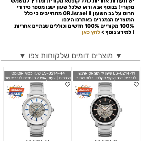
יש תעודות אחריות כולל קופסא מקורית ומדריך למשמש
מקורי ! בנוסף אנא ודאו שלכל שעון ישנו מספר סידורי
חרוט על גב השעון !!
OR.Israel
מתחייבים כי כלל
המוצרים הנמכרים באתרנו הינם:
100% מקוריים 100% חדשים וכוללים שנתיים אחריות
!
למידע נוסף >
לחץ כאן
▼ מוצרים דומים שלקוחות צפו ▼
ES-8214-11 שעון יד תומאס ארנשו
ES-8214-44 שעון כסוף אוטומטי
לגברים| דגם שקוף סקלטון בלוח שחור
לגברים | שעוני אופנה מיוחדים לגברים של
ומחוגי זהב | שעוני אופנה יוקרתיים
תומאס ארנשו | חנות שעונים בראשן לציון
במבצע לגברים | Thomas Earnshaw
| שנתיים אחריות | Thomas Earnshaw
Men's ES-8214-44 New Holland
Men's ES-8214-11 New Holland