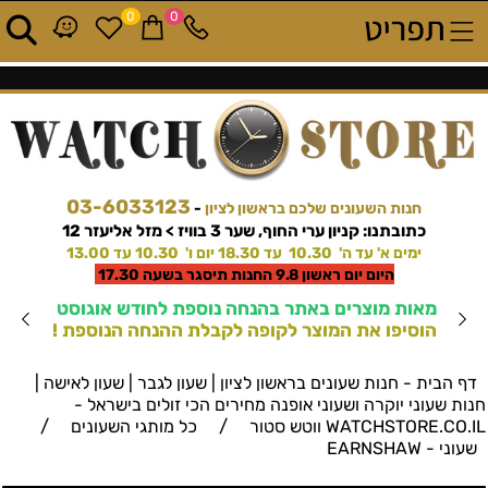
0
0
03-6033123
חנות השעונים שלכם בראשון לציון
-
כתובתנו: קניון ערי החוף, שער 3 בוויז > מזל אליעזר 12
ימים א' עד ה' 10.30 עד 18.30 יום ו' 10.30 עד 13.00
היום יום ראשון 9.8 החנות תיסגר בשעה 17.30
מאות מוצרים באתר בהנחה נוספת לחודש אוגוסט
הוסיפו את המוצר לקופה לקבלת ההנחה הנוספת !
דף הבית - חנות שעונים בראשון לציון | שעון לגבר | שעון לאישה |
חנות שעוני יוקרה ושעוני אופנה מחירים הכי זולים בישראל -
/
/
WATCHSTORE.CO.IL ווטש סטור
כל מותגי השעונים
שעוני - EARNSHAW