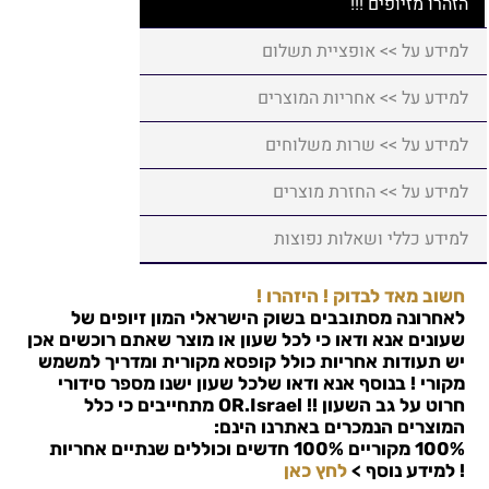
הזהרו מזיופים !!!
למידע על >> אופציית תשלום
למידע על >> אחריות המוצרים
למידע על >> שרות משלוחים
למידע על >> החזרת מוצרים
למידע כללי ושאלות נפוצות
חשוב מאד לבדוק ! היזהרו !
לאחרונה מסתובבים בשוק הישראלי המון זיופים של
שעונים אנא ודאו כי לכל שעון או מוצר שאתם רוכשים אכן
יש תעודות אחריות כולל קופסא מקורית ומדריך למשמש
מקורי ! בנוסף אנא ודאו שלכל שעון ישנו מספר סידורי
חרוט על גב השעון !!
OR.Israel
מתחייבים כי כלל
המוצרים הנמכרים באתרנו הינם:
100% מקוריים 100% חדשים וכוללים שנתיים אחריות
!
למידע נוסף >
לחץ כאן