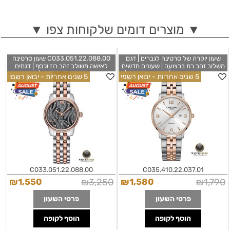
▼ מוצרים דומים שלקוחות צפו ▼
שעון יוקרה של סרטינה לגברים | דגם
C033.051.22.088.00 שעון סרטינה
משלוב זהב רוז ברצועה | שעונים חדשים
לאישה משולב זהב רוז וכסף | דגמים
של המותג השווצרי | 5 שנים אחריות |
חדשים של המותג השוויצרי | לוח מיוחד
5 שנים אחריות - יבואן רשמי
5 שנים אחריות - יבואן רשמי
Certina DS Caimano
ומרשים | 5 שנים אחריות | Certina DS-8
Quartz Black Dial Ladies Watch
C035.410.22.037.01 Watch
C033.051.22.088.00
C035.410.22.037.01
₪
1,550
₪
3,250
₪
1,580
₪
1,790
פרטי השעון
פרטי השעון
הוסף לקופה
הוסף לקופה