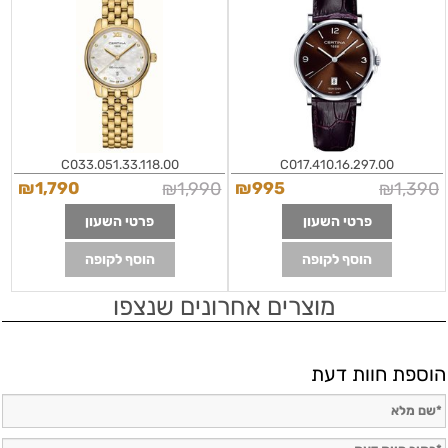
C0330513311800
Brown Leather Quartz Watch
C0174101629700
C033.051.33.118.00
C017.410.16.297.00
₪
1,790
₪
1,990
₪
995
₪
1,390
פרטי השעון
פרטי השעון
הוסף לקופה
הוסף לקופה
מוצרים אחרונים שנצפו
הוספת חוות דעת