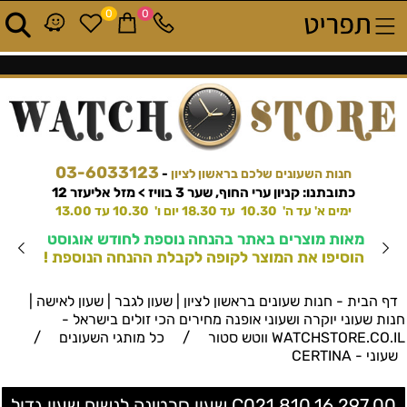
0
0
03-6033123
חנות השעונים שלכם בראשון לציון
-
כתובתנו: קניון ערי החוף, שער 3 בוויז > מזל אליעזר 12
ימים א' עד ה' 10.30 עד 18.30 יום ו' 10.30 עד 13.00
מאות מוצרים באתר בהנחה נוספת לחודש אוגוסט
הוסיפו את המוצר לקופה לקבלת ההנחה הנוספת !
דף הבית - חנות שעונים בראשון לציון | שעון לגבר | שעון לאישה |
חנות שעוני יוקרה ושעוני אופנה מחירים הכי זולים בישראל -
/
/
WATCHSTORE.CO.IL ווטש סטור
כל מותגי השעונים
שעוני - CERTINA
C021.810.16.297.00 שעון סרטינה לנשים שעון גדול