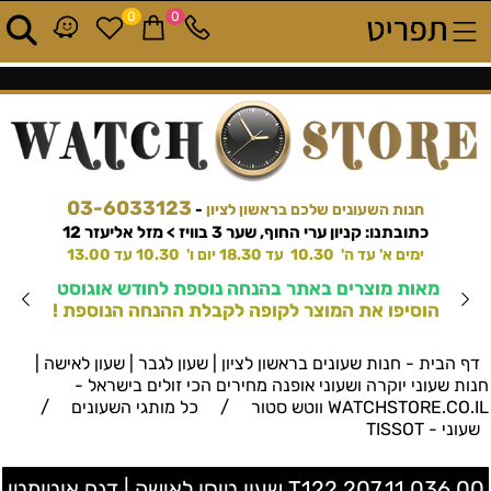
0
0
03-6033123
חנות השעונים שלכם בראשון לציון
-
כתובתנו: קניון ערי החוף, שער 3 בוויז > מזל אליעזר 12
ימים א' עד ה' 10.30 עד 18.30 יום ו' 10.30 עד 13.00
מאות מוצרים באתר בהנחה נוספת לחודש אוגוסט
הוסיפו את המוצר לקופה לקבלת ההנחה הנוספת !
דף הבית - חנות שעונים בראשון לציון | שעון לגבר | שעון לאישה |
חנות שעוני יוקרה ושעוני אופנה מחירים הכי זולים בישראל -
/
/
WATCHSTORE.CO.IL ווטש סטור
כל מותגי השעונים
שעוני - TISSOT
T122.207.11.036.00 שעון טיסו לאישה | דגם אוטומטי