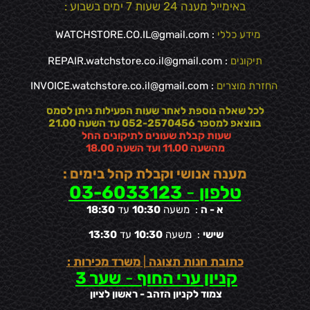
באימייל מענה 24 שעות 7 ימים בשבוע :
מידע כללי
:
WATCHSTORE.CO.IL@gmail.com
תיקונים
: REPAIR.watchstore.co.il@gmail.com
החזרת מוצרים
:
INVOICE.watchstore.co.il@gmail.com
לכל שאלה נוספת לאחר שעות הפעילות ניתן לסמס
בווצאפ למספר 052-2570456 עד השעה 21.00
שעות קבלת שעונים לתיקונים החל
מהשעה 11.00 ועד השעה 18.00
מענה אנושי וקבלת קהל בימים :
טלפון
-
03-6033123
א - ה
: משעה
10:30
עד
18:30
שישי
: משעה
10:30
עד
13:30
כתובת חנות תצוגה
|
משרד מכירות :
קניון ערי החוף
-
שער 3
צמוד לקניון הזהב - ראשון לציון