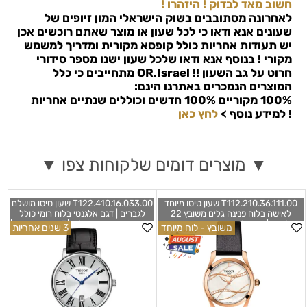
חשוב מאד לבדוק ! היזהרו !
לאחרונה מסתובבים בשוק הישראלי המון זיופים של
שעונים אנא ודאו כי לכל שעון או מוצר שאתם רוכשים אכן
יש תעודות אחריות כולל קופסא מקורית ומדריך למשמש
מקורי ! בנוסף אנא ודאו שלכל שעון ישנו מספר סידורי
חרוט על גב השעון !!
OR.Israel
מתחייבים כי כלל
המוצרים הנמכרים באתרנו הינם:
100% מקוריים 100% חדשים וכוללים שנתיים אחריות
!
למידע נוסף >
לחץ כאן
▼ מוצרים דומים שלקוחות צפו ▼
T112.210.36.111.00 שעון טיסו מיוחד
T122.410.16.033.00 שעון טיסו מושלם
לאישה בלוח פנינה גלים משובץ 22
לגברים | דגם אלגנטי בלוח רומי כולל
יהלומים | רוז גולד ברצועת עור שנתיים
תאריכון ומחוגים כחולים |3 שנים אחריות |
משובץ - לוח מיוחד
3 שנים אחריות
אחריות | מלאי מוגבל | Tissot T-Wave
Tissot Carson Premium Quartz
Black Leather 40mm Watch
White Mother of Pearl Diamond Dial
T1224101603300
T1122103611100