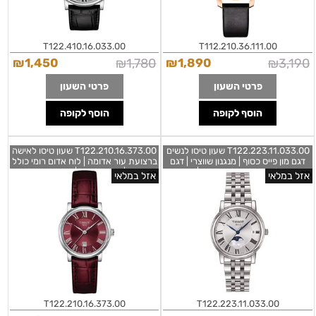
T122.410.16.033.00
T112.210.36.111.00
₪
1,450
₪
1,780
₪
1,890
₪
3,190
פרטי השעון
פרטי השעון
הוסף לקופה
הוסף לקופה
T122.223.11.033.00 שעון טיסו לנשים
T122.210.16.373.00 שעון טיסו לאישה
דגם מון פייס כסוף | מנגנון שווצרי | דגם
ברצועת עור אדומה | לוח אדום רומי כולל
מיוחד בלוח רומי כולל תאריכון | אחריות
תאריכון | מלאי מוגבל | מנגנון שווצרי עם
אזל במלאי
אזל במלאי
יבואן רשמי | Tissot Carson Premium
שנתיים אחריות | Tissot T-Classic
T1222101637300 Carson Premium
Lady Moonphase Women's Watch
Watch
T1222231103300
T122.210.16.373.00
T122.223.11.033.00