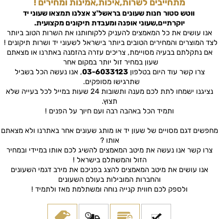
מתחייבים לשרות,איכות,אמינות ומחירים !
ווטש סטור
חנות שעונים בראשל'צ
אצלנו תמצאו שעוני יד
יוקרתיים,שעוני אופנה ומעבדת תיקונים מקצועית.
אנו עושים את כל המאמצים להעניק ללקוחותנו את השרות הטוב ביותר
לצד המוצרים והמחירים הטובים ביותר בישראל לשעוני יד ושרות תיקונים !
אם נתקלתם בבעיה מסויימת, צריכים עזרה בהזמנה באתרנו או מצאתם
שעון במחיר זול יותר במקום אחר
צרו קשר עוד היום בטלפון
03-6033123
, אנו נעשה הכל בשביל
שתרגישו מסופקים.
נציגנו ישמחו לתת לכם מענה ותשובות 24 שעות במייל לכל בעייה שלא
תצוץ.
ותמיד הכל באהבה רבה ועם חיוך על הפנים !
מחפשים דגם מסויים של שעון יד או מותג שעונים אחר באתרנו ולא מצאתם
אותו ?
צרו קשר אנו נעשה את מיטב המאמצים להשיג לכם אותו במיידי ובמחיר
הזול והמשתלם בישראל !
אנו עושים את מיטב המאמצים להצג בפניכם את מירב דגמי השעונים
והחברות המובילות בעולם השעונים
ולספק לכם חווית קנייה נוחה ומשתלמת מאז ולתמיד !