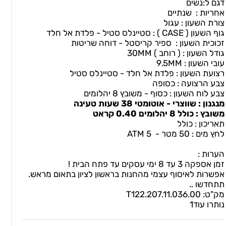
דגם ל:נשים
אחריות : שנתיים
צורת השעון : עגול
גוף השעון ( CASEׂ ) : סטיינלס סטיל - פלדת אל חלד
זכוכית השעון : ספיר קריסטל - דוחה שריטות
גודל השעון : ( רוחב ) 30MM
עובי השעון : 9.5MM
רצועת השעון : פלדת אל חלד - סטיינלס סטיל
צבע הרצועה : כסופה
צבע לוח השעון : כסוף - משובץ 8 יהלומים
מנגנון : שווצרי - אוטומטי 38 שעות טעינה
משובץ : כולל 8 יהלומים 0.40 קראט
תאריכון : כולל
לחץ מים : 50 מטר - 5 ATM
הערות :
זמן אספקה 3 עד 8 ימי עסקים עד פתח הבית !
אפשרות לאיסוף עצמי מהחנות בראשון לציון בתאום מראש.
תתחדשו ..
מק"ט:
T122.207.11.036.00
נותרו עוד
1