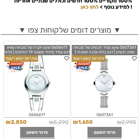
100% מקוריים 100% חדשים וכוללים שנתיים אחריות
!
למידע נוסף >
לחץ כאן
▼ מוצרים דומים שלקוחות צפו ▼
0607361 שעון צמיד תכשיט של מובאדו
0606617 שעון יוקרה של מובאדו שוויץ
שוויץ לנשים | דגם בלוח פנינה אופנתי |
דגם צמיד מיוחד משובץ 19 יהלומים | מלאי
שנתיים אחריות יבואן רשמי | מלאי מוגבל |
מוגבל | שנתיים אחריות יבואן רשמי |
אחריות יבואן רשמי
אחריות יבואן רשמי
שעונים שווצריים לאישה | Movado
Movado Amorosa Diamond Mother
of Pearl Dial Stainless Steel Ladies
Amika Mesh Bangle Ladies Watch
Watch Model: 0606617
0607361
0606617
0607361
₪
2,850
₪
5,290
₪
1,650
₪
2,995
פרטי השעון
פרטי השעון