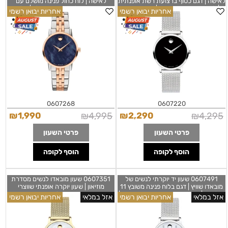
לאישה | דגם כסוף ברצועת רשת אופנתית
לאישה | לוח כחול פנינה מושלם עם
| לוח שחור זכוכית ספיר | שעוני יוקרה
רצועה משולבת זהב רוז גולד | מלאי
אחריות יבואן רשמי
אחריות יבואן רשמי
שווצריים לנשים | שנתיים אחריות יבואן
מוגבל | יבואן רשמי | Museum Classic
רשמי | Movado Women's Museum
Blue Mother of Pearl Two-Tone
Women's Watch 0607268
Black Dial Stainless 060722
0607268
0607220
₪
1,990
₪
4,995
₪
2,290
₪
4,295
פרטי השעון
פרטי השעון
הוסף לקופה
הוסף לקופה
0607491 שעון יד יוקרתי לנשים של
0607351 שעון מובאדו לנשים מסדרת
מובאדו שוויץ | דגם בלוח פנינה משובץ 11
מוזיאון | שעון יוקרה אופנתי שווצרי
יהלומים | רצועת רשת אופנתית ומיוחדת |
ברצועת רשת עם לוח פנינה מרשים
אזל במלאי
אחריות יבואן רשמי
אזל במלאי
אחריות יבואן רשמי
מלאי מוגבל | שנתיים אחריות יבואן רשמי
ומיוחד | שנתיים אחריות יבואן רשמי |
Movado Museum Classic Quartz
|Museum Classic Mother of Pearl
Ladies Watch 0607351
Diamond Dial Steel Wo