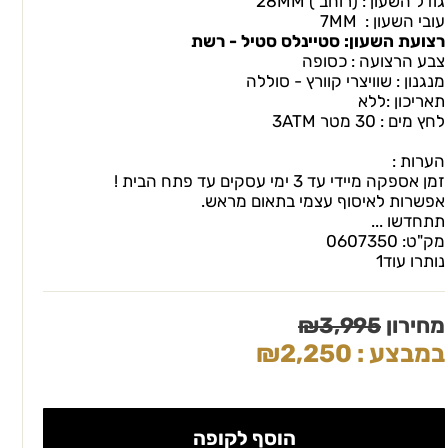
גודל השעון : (רוחב ) 28MM
עובי השעון : 7MM
רצועת השעון: סטיינלס סטיל - רשת
צבע הרצועה : כסופה
מנגנון : שוויצרי קוורץ - סוללה
תאריכון :ללא
לחץ מים : 30 מטר 3ATM
הערות :
זמן אספקה מיידי עד 3 ימי עסקים עד פתח הבית !
אפשרות לאיסוף עצמי בתאום מראש.
תתחדשו ...
מק"ט:
0607350
נותרו עוד
1
מחירון
3,995
₪
במבצע :
2,250
₪
הוסף לקופה