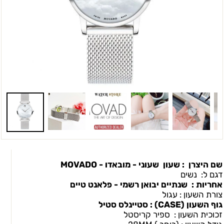
שם היצרן : שעון שעוני - מובאדו - MOVADO
דגם ל: נשים
אחריות : שנתיים יבואן רשמי - פלאנט טיים
צורת השעון : עגול
גוף השעון (CASEׂ) : סטיינלס סטיל
זכוכית השעון : ספיר קריסטל