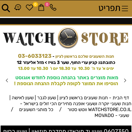
0
0
03-6033123
חנות השעונים שלכם בראשון לציון
-
כתובתנו: קניון ערי החוף, שער 3 בוויז > מזל אליעזר 12
ימים א' עד ה' 10.30 עד 18.30 יום ו' 10.30 עד 13.00
מאות מוצרים באתר בהנחה נוספת לחודש אוגוסט
הוסיפו את המוצר לקופה לקבלת ההנחה הנוספת !
דף הבית - חנות שעונים בראשון לציון | שעון לגבר | שעון לאישה |
חנות שעוני יוקרה ושעוני אופנה מחירים הכי זולים בישראל -
/
/
WATCHSTORE.CO.IL ווטש סטור
כל מותגי השעונים
שעוני - MOVADO
0607350 שעון יד מובאדו מסדרת מוזיאון | שעון כסוף