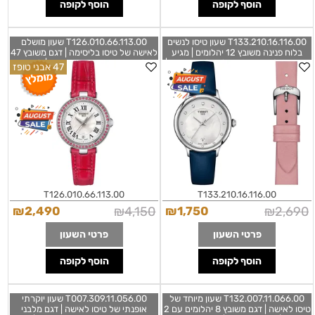
הוסף לקופה
הוסף לקופה
T133.210.16.116.00 שעון טיסו לנשים
T126.010.66.113.00 שעון מושלם
בלוח פנינה משובץ 12 יהלומים | מגיע
לאישה של טיסו בליסימה | דגם משובץ 47
כסט עם 2 רצועות עור להחלפה מהירה |
יהלומים אדומים ברצטעת עור | לוח רומי
47 אבני טופז
שנתיים אחריות | TISSOT Odaci-T
פנינה | שנתיים אחריות מלאי מוגבל |
Tissot T- My Lady Bellissima Ladies
Diamonds Set T1332101611600
Watch White T126010661130
T126.010.66.113.00
T133.210.16.116.00
₪
2,490
₪
4,150
₪
1,750
₪
2,690
פרטי השעון
פרטי השעון
הוסף לקופה
הוסף לקופה
T132.007.11.066.00 שעון מיוחד של
T007.309.11.056.00 שעון יוקרתי
טיסו לאישה | דגם משובץ 8 יהלומים עם 2
אופנתי של טיסו לאישה | דגם מלבני