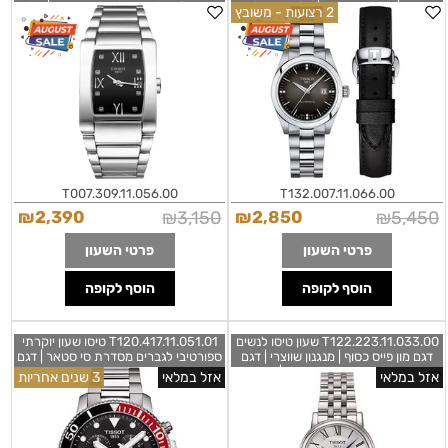
רצועות | מנגנון אוטמטי | מלאי מוגבל עם
משובץ 8 יהלומים בלוח רומי שחור | מלאי
2 רצועות - משובץ
שנתיים אחריות | Tissot T-My Lady
מוגבל | שנתיים אחריות |
T0073091105600 Tissot Generosi-
Automatic Diamond
T Ladies Diamond Dial
T1320071106600
T007.309.11.056.00
T132.007.11.066.00
₪
2,390
₪
3,150
₪
2,850
₪
5,450
פרטי השעון
פרטי השעון
הוסף לקופה
הוסף לקופה
T122.223.11.033.00 שעון טיסו לנשים
T120.417.11.051.01 טיסו שעון יוקרתי
דגם מון פייס כסוף | מנגנון שווצרי | דגם
ספורטיבי לגברים מסדרת סי סטאר | דגם
מיוחד בלוח רומי כולל תאריכון | אחריות
פפסי באזל שחור אדום ואינדקס זוהר
אזל במלאי
אזל במלאי
3 שנים אחריות
יבואן רשמי | Tissot Carson Premium
בחשכה | אחריות יבואן ל 3 שנים
T120.417.11.051.01 Tissot Seastar
Lady Moonphase Women's Watch
1000 Chronograph
T1222231103300