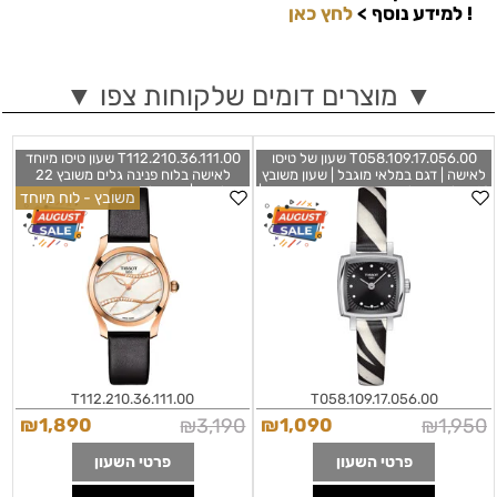
!
למידע נוסף >
לחץ כאן
▼ מוצרים דומים שלקוחות צפו ▼
T058.109.17.056.00 שעון של טיסו
T112.210.36.111.00 שעון טיסו מיוחד
לאישה | דגם במלאי מוגבל | שעון משובץ
לאישה בלוח פנינה גלים משובץ 22
12 יהלומים בלוח שחור רצועת עור זברה |
יהלומים | רוז גולד ברצועת עור שנתיים
משובץ - לוח מיוחד
שנתיים אחריות | Tissot Lovely Square
אחריות | מלאי מוגבל | Tissot T-Wave
White Mother of Pearl Diamond Dial
Zebra Print Strap
T1122103611100
T0581091705600
T112.210.36.111.00
T058.109.17.056.00
₪
1,890
₪
3,190
₪
1,090
₪
1,950
פרטי השעון
פרטי השעון