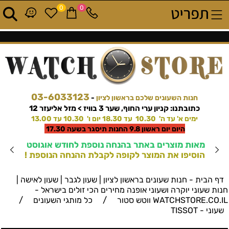
0
0
03-6033123
חנות השעונים שלכם בראשון לציון
-
כתובתנו: קניון ערי החוף, שער 3 בוויז > מזל אליעזר 12
ימים א' עד ה' 10.30 עד 18.30 יום ו' 10.30 עד 13.00
היום יום ראשון 9.8 החנות תיסגר בשעה 17.30
מאות מוצרים באתר בהנחה נוספת לחודש אוגוסט
הוסיפו את המוצר לקופה לקבלת ההנחה הנוספת !
דף הבית - חנות שעונים בראשון לציון | שעון לגבר | שעון לאישה |
חנות שעוני יוקרה ושעוני אופנה מחירים הכי זולים בישראל -
/
/
WATCHSTORE.CO.IL ווטש סטור
כל מותגי השעונים
שעוני - TISSOT